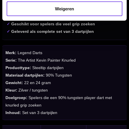
✓
Barrellengte van 45.8 mm
Weigeren
✓
Barrelbreedte van 6.5 mm
✓
Geleverd met Kevin Painter dart flights en shafts
✓
Geschikt voor spelers die veel grip zoeken
✓
Geleverd als complete set van 3 dartpijlen
Merk:
Legend Darts
Serie:
The Artist Kevin Painter Knurled
Producttype:
Steeltip dartpijlen
Materiaal dartpijlen:
90% Tungsten
Gewicht:
22 en 24 gram
Kleur:
Zilver / tungsten
Doelgroep:
Spelers die een 90% tungsten player dart met
knurled grip zoeken
Inhoud:
Set van 3 dartpijlen