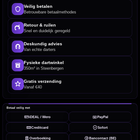
Veilig betalen
Betrouwbare betaalmethodes
Retour & ruilen
Snel en duidelijk geregeld
Deskundig advies
Van echte darters
Fysieke dartwinkel
350m² in Steenbergen
Gratis verzending
Vanaf €40
Betaal veilig met
iDEAL / Wero
PayPal
Creditcard
Sofort
Overboeking
Bancontact (BE)