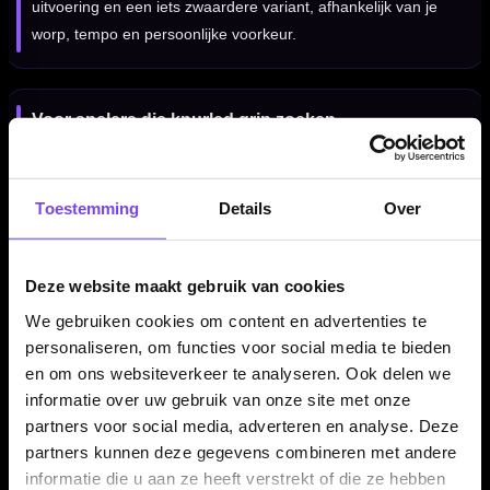
uitvoering en een iets zwaardere variant, afhankelijk van je
worp, tempo en persoonlijke voorkeur.
Voor spelers die knurled grip zoeken
De Legend Darts The Artist Knurled is vooral geschikt voor
darters die een 90% tungsten steeltip dart zoeken met veel
Toestemming
Details
Over
grip, een compacte barrel en een gecontroleerd gevoel tijdens
het gooien.
Deze website maakt gebruik van cookies
We gebruiken cookies om content en advertenties te
Professionele steeltip dartpijlen
personaliseren, om functies voor social media te bieden
Deze Legend Darts The Artist Knurled dartpijlen zijn
en om ons websiteverkeer te analyseren. Ook delen we
uitgevoerd als steeltip darts en bedoeld voor gebruik op een
informatie over uw gebruik van onze site met onze
sisal dartbord. Door de combinatie van 90% tungsten, Kevin
partners voor social media, adverteren en analyse. Deze
Painter player design en knurled grip is dit een set voor
partners kunnen deze gegevens combineren met andere
spelers die serieus met hun materiaal bezig zijn.
informatie die u aan ze heeft verstrekt of die ze hebben