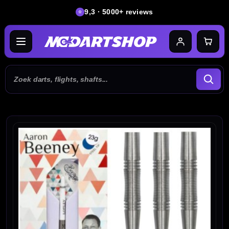
9,3 · 5000+ reviews