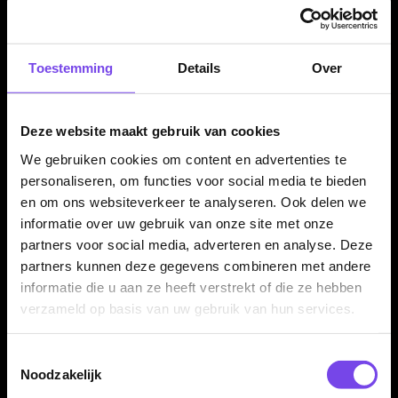
✓
Zilveren barrel met strakke Loxley-afwerking
✓
50,80 mm barrel length bij alle gewichten
Toestemming
Details
Over
✓
Medium grip voor controle en een stabiele release
✓
32 mm punten, waarvan circa 26 mm zichtbaar
✓
Verkrijgbaar in 22, 23 en 24 gram
Deze website maakt gebruik van cookies
✓
Compleet geleverd met Loxley shafts en 100 micron
We gebruiken cookies om content en advertenties te
flights
personaliseren, om functies voor social media te bieden
en om ons websiteverkeer te analyseren. Ook delen we
informatie over uw gebruik van onze site met onze
Dartpijl Materiaal:
90% Tungsten
partners voor social media, adverteren en analyse. Deze
Dartpijl Gewicht:
22-23-24 Gram
partners kunnen deze gegevens combineren met andere
Dartpijl Kleur:
Zilver
informatie die u aan ze heeft verstrekt of die ze hebben
Barrel profiel:
Rechte / licht gevormde barrel
verzameld op basis van uw gebruik van hun services.
Barrel lengte:
50,80 mm
Point length:
32 mm, waarvan circa 26 mm zichtbaar
Toestemmingsselectie
Grip type:
Medium grip / ringed grip
Noodzakelijk
Grip zone:
Over de barrel verdeeld