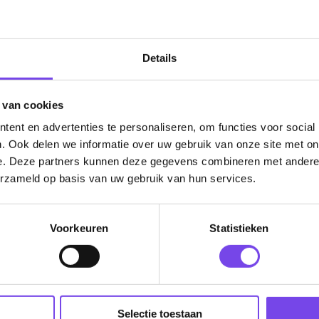
verzonden. Nabestelling: afhankelijk van leverancier.
Wil je Mcdartshop.nl volgen?
Details
 van cookies
ent en advertenties te personaliseren, om functies voor social
Categorieën
. Ook delen we informatie over uw gebruik van onze site met on
Dartpijlen
e. Deze partners kunnen deze gegevens combineren met andere i
erzameld op basis van uw gebruik van hun services.
Dartborden
Soft Tip Darts
Voorkeuren
Statistieken
Dart Shirts & Kleding
Mobiele Dartbaan
Complete Sets
Selectie toestaan