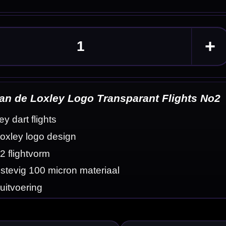
ghts No2
eldingen
raling en zijn
ley logo zorgt voor