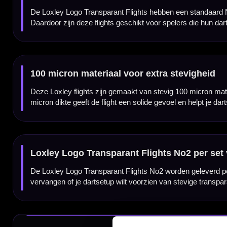
✓
Standaard No2 flightvorm
✓
Gemaakt van stevig 100 micron materiaal
✓
Transparante uitvoering
✓
Geschikt voor een stabiele en gecontroleerde vlucht
✓
Past op vrijwel iedere normale dartshaft
✓
Geleverd per set van 3 flights
Flight Vorm:
Standaard / Standard No2
Flight Materiaal:
100 Micron
Flight Kleur:
Transparant
Flight Merk:
Loxley
Producttype:
Dart flights
Flight Thema:
Logo Transparant
Geschikt voor:
Steeltip en softtip dartpijlen met normale shafts
Inhoud:
Set van 3 stuks
Dartspecialist sinds 2016
20.000+ artikelen op voorraad