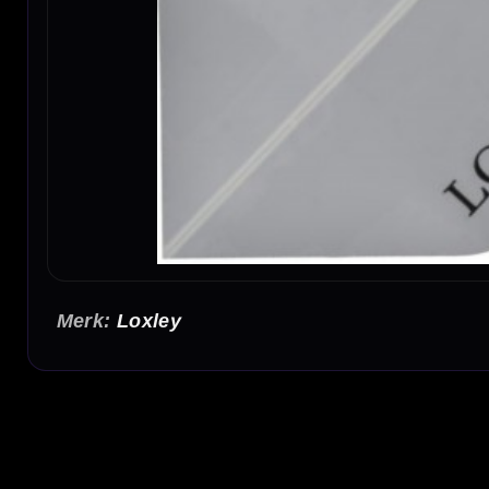
Loxley
Loxley Logo Transparant Flights No2
De Loxley Logo Transparant Flights No2 zijn stevige 100 micron dart flights met een tran
eenvoudig te combineren met vrijwel iedere dartpijl setup. Door de standaard No2 vorm bie
Transparant Loxley logo design
Het transparante Loxley logo design geeft deze flights een nette en minimalistische uitst
een herkenbare afwerking. Een goede keuze voor darters die stevige flights zoeken met 