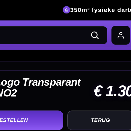
eke dartwinkel
 1.30
UG
+