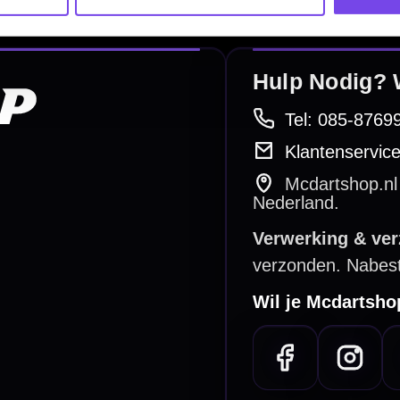
Scoreborden
Personaliseren
Dart Accessoires
Surrounds
betalen
Retour & ruilen
bare betaalmethodes
Snel en duidelijk geregeld
e dartwinkel
Gratis verzending
n Steenbergen
Vanaf €40
PayPal
Creditcard
Overboeking
Bancontact (BE)