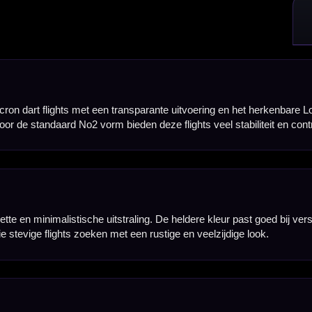
ulaire vorm onder darters, omdat de grotere oppervlakte zorgt voor een stabiele en gecontroleer
 door de lucht willen laten gaan.
goed in vorm, klemmen ze stevig in een standaard dartshaft en zijn ze geschikt voor regelmatig 
istent te houden.
 heb je direct genoeg flights voor één complete set dartpijlen. Een goede keuze wanneer je je hui