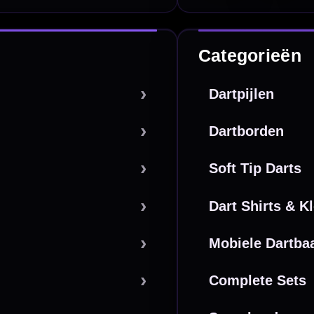
De waardering bij
el Keurmerk Klantbeoordelingen
⭐⭐⭐⭐⭐
gebaseerd op
5641 reviews
.
l | KvK 66339332 |
Algemene voorwaarden
|
Privacy
|
Cookies
powered