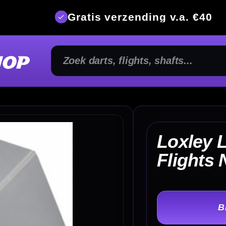
is verzending v.a. €40
350m² fysi
Loxley Logo Transparant
€
Flights NO2
TER
-