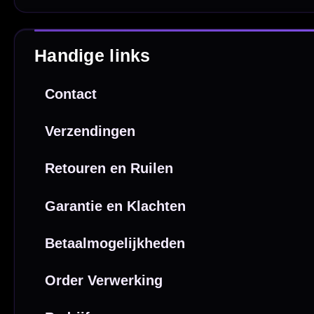
Webwink
is
9.3/10
Copyright © 2016-2026 Mcdartshop.n