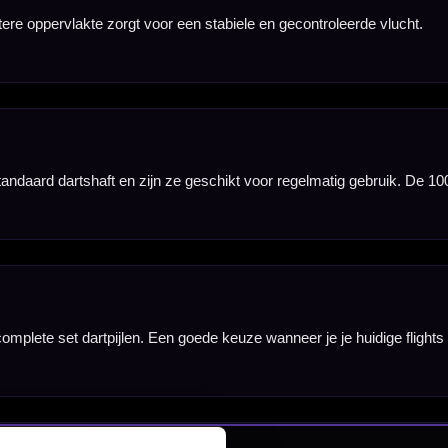
nbergen,
en