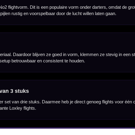
Hulp Nodig? Wij helpen graag!
Tel: 085-8769938
Klantenservice@mcdartshop.nl
Mcdartshop.nl Graaf Hendrikstraat 5A1, 4651TB Stee
Nederland.
Verwerking & verzending:
Op voorraad: direct verwerkt 