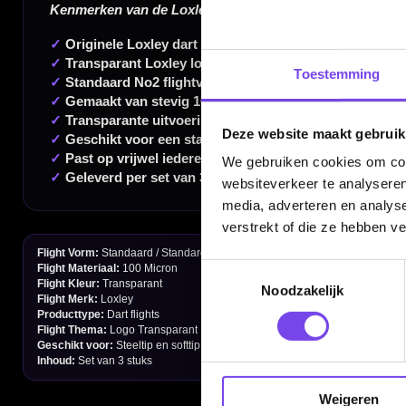
350m² fysieke dartwinkel
Deskundig advies van echte darters
Gratis verzending vanaf €40
Toestemming
Deze website maakt gebruik
We gebruiken cookies om cont
Handige links
websiteverkeer te analyseren
Contact
media, adverteren en analys
verstrekt of die ze hebben v
Verzendingen
Toestemmingsselectie
Retouren en Ruilen
Noodzakelijk
Garantie en Klachten
Betaalmogelijkheden
Order Verwerking
Weigeren