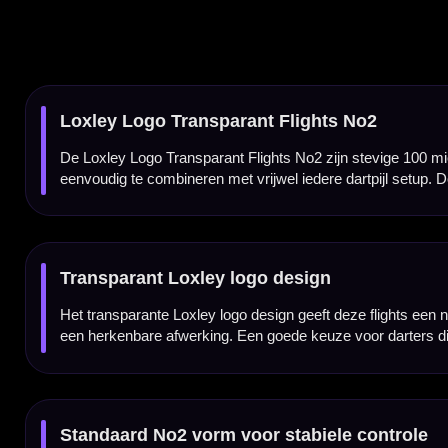
Standaard No2 vorm voor stabiele controle
De Loxley Logo Transparant Flights hebben een standaard No2 flightvorm. Dit is een pop
Daardoor zijn deze flights geschikt voor spelers die hun dartpijlen rustig en voorspelbaar
100 micron materiaal voor extra stevigheid
Deze Loxley flights zijn gemaakt van stevig 100 micron materiaal. Daardoor blijven ze 
micron dikte geeft de flight een solide gevoel en helpt je dartsetup betrouwbaar en cons
Loxley Logo Transparant Flights No2 per set van 3 stuks
De Loxley Logo Transparant Flights No2 worden geleverd per set van drie stuks. Daarmee
vervangen of je dartsetup wilt voorzien van stevige transparante Loxley flights.
Kenmerken van de Loxley Logo Transparant Flights No2
✓
Originele Loxley dart flights
✓
Transparant Loxley logo design