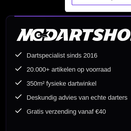
Bedrijfsgegevens
Afstand & Hoogte
Spelregels Darten
Cadeaubonnen
Direct verzonden
Veilig 
20.000+ op voorraad
Betrouw
Deskundig advies
Fysiek
Van echte darters
350m² i
Betaal veilig met
iDEAL / Wero
Sofort