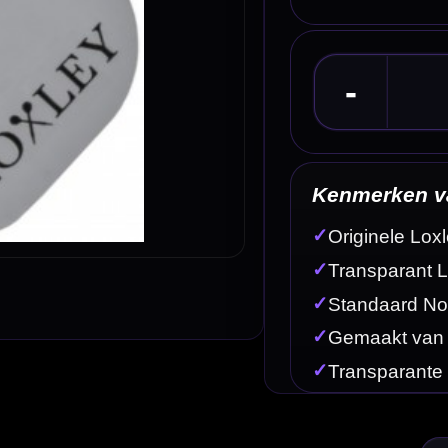
Kenmerken van de Loxley Logo Transparant Fli
✓
Originele Loxley dart flights
✓
Transparant Loxley logo design
✓
Standaard No2 flightvorm
✓
Gemaakt van stevig 100 micron materiaal
✓
Transparante uitvoering
Omschrijving
Afbe
sparante uitvoering en het herkenbare Loxley logo. Deze flights hebben een rustige, strakke uitst
den deze flights veel stabiliteit en controle tijdens de vlucht van de dart.
raling. De heldere kleur past goed bij verschillende shafts, barrels en accessoires, terwijl het Lox
een rustige en veelzijdige look.