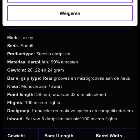
✓
Verkrijgbaar in 20, 22 en 24 gram
✓
Geleverd als set van 3 dartpijlen
Weigeren
Merk:
Loxley
Serie:
Sheriff
Producttype:
Steeltip dartpijlen
Materiaal dartpijlen:
90% tungsten
Gewicht:
20, 22 en 24 gram
Barrel grip type:
Rear grooves en microgrooves aan de neus
Kleur:
Monochroom / zwart
Point length:
38 mm, waarvan 32 mm uitstekend
Flights:
100 micron flights
Doelgroep:
Fanatieke recreatieve spelers en competitiedarters
Inhoud:
Set van 3 dartpijlen inclusief 100 micron flights
Gewicht
Barrel Length
Barrel Width