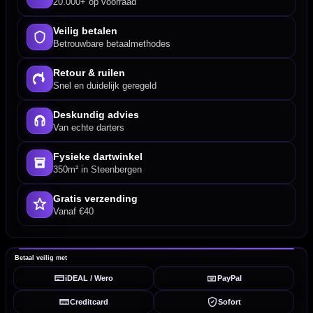
20.000+ op voorraad
Veilig betalen
Betrouwbare betaalmethodes
Retour & ruilen
Snel en duidelijk geregeld
Deskundig advies
Van echte darters
Fysieke dartwinkel
350m² in Steenbergen
Gratis verzending
Vanaf €40
Betaal veilig met
iDEAL / Wero
PayPal
Creditcard
Sofort