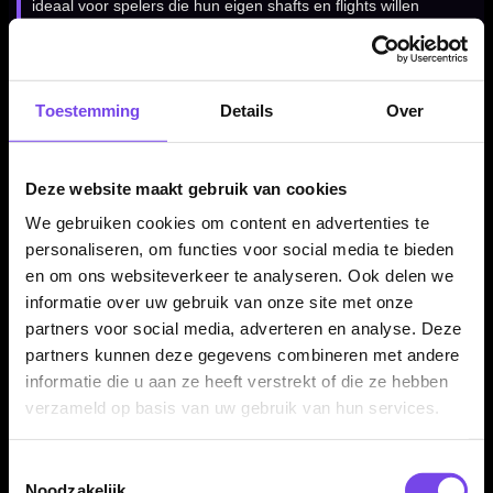
ideaal voor spelers die hun eigen shafts en flights willen
gebruiken en de setup precies willen afstemmen op hun eigen
worp.
Toestemming
Details
Over
Voor spelers die lengte en controle zoeken
De Loxley Tornado 90% dartpijlen zijn geschikt voor darters
Deze website maakt gebruik van cookies
die graag met een langere barrel gooien en veel grip willen
We gebruiken cookies om content en advertenties te
over de dart. Dit maakt de set interessant voor fanatieke
personaliseren, om functies voor social media te bieden
recreatieve spelers en competitiedarters.
en om ons websiteverkeer te analyseren. Ook delen we
informatie over uw gebruik van onze site met onze
partners voor social media, adverteren en analyse. Deze
Verkrijgbaar in 23 en 25 gram
partners kunnen deze gegevens combineren met andere
informatie die u aan ze heeft verstrekt of die ze hebben
De Loxley Tornado 90% dartpijlen zijn verkrijgbaar in 23 en 25
verzameld op basis van uw gebruik van hun services.
gram. Daarmee kun je kiezen tussen twee populaire steeltip
gewichten binnen dezelfde Tornado barrelstijl.
Toestemmingsselectie
Noodzakelijk