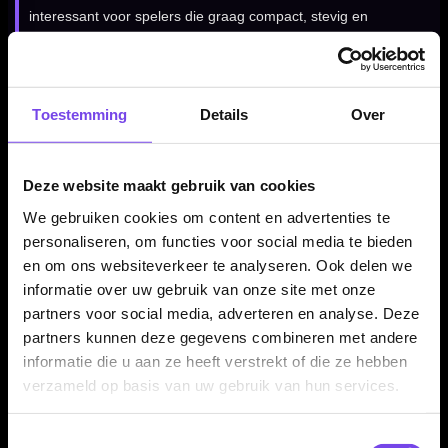
interessant voor spelers die graag compact, stevig en
gripzeker gooien.
Toestemming
Details
Over
Verkrijgbaar in drie gewichten
De McCoy Marksman Gold 90% dartpijlen zijn verkrijgbaar in
22, 24 en 26 gram. Daardoor kun je binnen dezelfde gripstijl
Deze website maakt gebruik van cookies
kiezen voor het gewicht dat het beste past bij jouw tempo, grip
We gebruiken cookies om content en advertenties te
en worp.
personaliseren, om functies voor social media te bieden
en om ons websiteverkeer te analyseren. Ook delen we
informatie over uw gebruik van onze site met onze
Compleet geleverd als set van 3 dartpijlen
partners voor social media, adverteren en analyse. Deze
partners kunnen deze gegevens combineren met andere
De McCoy Marksman Gold 90% dartpijlen worden geleverd
informatie die u aan ze heeft verstrekt of die ze hebben
als complete set van drie steeltip dartpijlen. Daardoor kun je
verzameld op basis van uw gebruik van hun services.
direct spelen en jouw setup later verder afstemmen met
andere flights en shafts.
Toestemmingsselectie