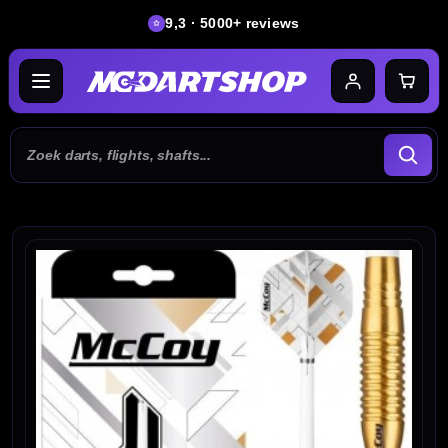
9,3 · 5000+ reviews