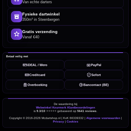
Van echte darters
Fysieke dartwinkel
350m² in Steenbergen
Gratis verzending
Vanaf €40
Betaal veilig met
iDEAL / Wero
PayPal
Creditcard
Sofort
Overboeking
Bancontact (BE)
De waardering bij
Webwinkel Keurmerk Klantbeoordelingen
is
9.3/10
⭐⭐⭐⭐⭐
gebaseerd op
5641 reviews
.
Copyright © 2016-2026 Mcdartshop.nl | KvK 66339332 |
Algemene voorwaarden
|
Privacy
|
Cookies