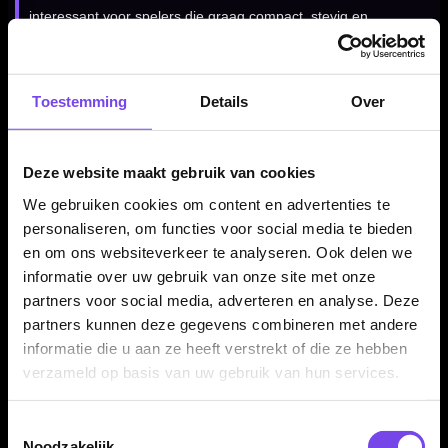
interessant voor spelers die graag compact, stevig en
gripzeker gooien.
Toestemming
Details
Over
Verkrijgbaar in drie gewichten
De McCoy Marksman Silver 90% dartpijlen zijn verkrijgbaar in
Deze website maakt gebruik van cookies
22, 24 en 26 gram. Daardoor kun je binnen dezelfde gripstijl
We gebruiken cookies om content en advertenties te
kiezen voor het gewicht dat het beste past bij jouw tempo, grip
personaliseren, om functies voor social media te bieden
en worp.
en om ons websiteverkeer te analyseren. Ook delen we
informatie over uw gebruik van onze site met onze
partners voor social media, adverteren en analyse. Deze
Compleet geleverd als set van 3 dartpijlen
partners kunnen deze gegevens combineren met andere
De McCoy Marksman Silver 90% dartpijlen worden geleverd
informatie die u aan ze heeft verstrekt of die ze hebben
als complete set van drie steeltip dartpijlen. Daardoor kun je
verzameld op basis van uw gebruik van hun services.
direct spelen en jouw setup later verder afstemmen met
andere flights en shafts.
Toestemmingsselectie
Noodzakelijk