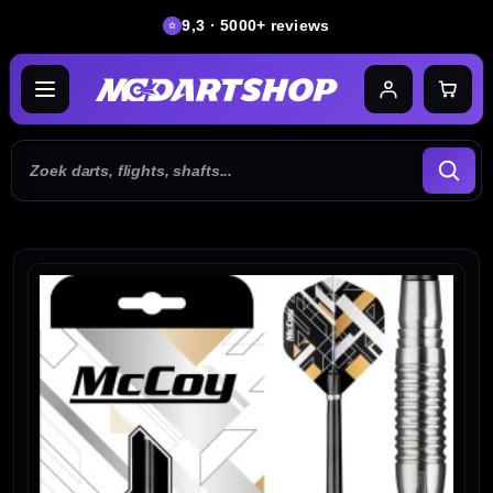
9,3 · 5000+ reviews