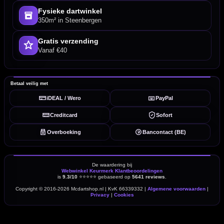
Fysieke dartwinkel
350m² in Steenbergen
Gratis verzending
Vanaf €40
Betaal veilig met
iDEAL / Wero
PayPal
Creditcard
Sofort
Overboeking
Bancontact (BE)
De waardering bij
Webwinkel Keurmerk Klantbeoordelingen
is
9.3/10
⭐⭐⭐⭐⭐
gebaseerd op
5641 reviews
.
Copyright © 2016-2026 Mcdartshop.nl | KvK 66339332 |
Algemene voorwaarden
|
Privacy
|
Cookies
powered by 123webshop.nl