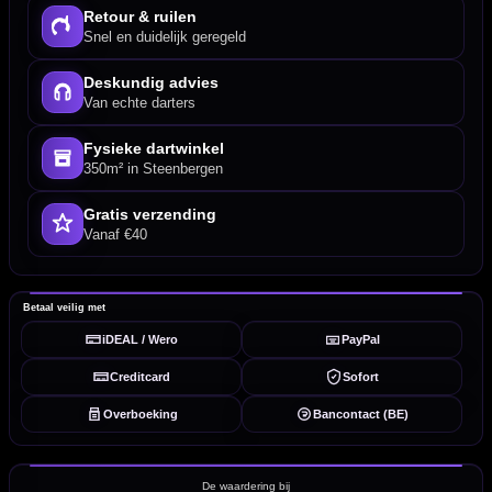
Retour & ruilen
Snel en duidelijk geregeld
Deskundig advies
Van echte darters
Fysieke dartwinkel
350m² in Steenbergen
Gratis verzending
Vanaf €40
Betaal veilig met
iDEAL / Wero
PayPal
Creditcard
Sofort
Overboeking
Bancontact (BE)
De waardering bij