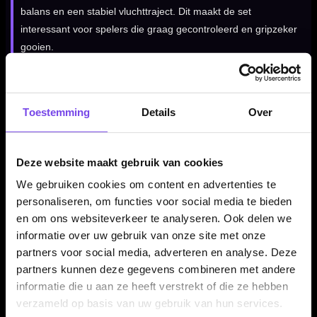
balans en een stabiel vluchttraject. Dit maakt de set
interessant voor spelers die graag gecontroleerd en gripzeker
gooien.
Verkrijgbaar in vijf gewichten
Toestemming
Details
Over
De McCoy Sabergrip Black 90% dartpijlen zijn verkrijgbaar in
18, 20, 22, 24 en 26 gram. Daardoor kun je binnen dezelfde
Deze website maakt gebruik van cookies
gripstijl kiezen voor een lichter, sneller gevoel of juist een
zwaardere dart met meer rust in de worp.
We gebruiken cookies om content en advertenties te
personaliseren, om functies voor social media te bieden
en om ons websiteverkeer te analyseren. Ook delen we
informatie over uw gebruik van onze site met onze
Compleet geleverd als set van 3 dartpijlen
partners voor social media, adverteren en analyse. Deze
De McCoy Sabergrip Black 90% dartpijlen worden geleverd als
partners kunnen deze gegevens combineren met andere
complete set van drie steeltip dartpijlen. Daardoor kun je direct
informatie die u aan ze heeft verstrekt of die ze hebben
spelen en jouw setup later verder afstemmen met andere
verzameld op basis van uw gebruik van hun services.
flights en shafts.