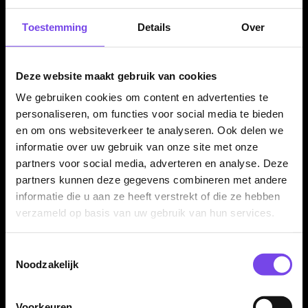
zwaardere dart met meer rust in de worp.
Toestemming
Details
Over
Compleet geleverd als set van 3 dartpijlen
Deze website maakt gebruik van cookies
De McCoy Sabergrip Silver 90% dartpijlen worden geleverd
We gebruiken cookies om content en advertenties te
als complete set van drie steeltip dartpijlen. Daardoor kun je
personaliseren, om functies voor social media te bieden
direct spelen en jouw setup later verder afstemmen met
en om ons websiteverkeer te analyseren. Ook delen we
andere flights en shafts.
informatie over uw gebruik van onze site met onze
partners voor social media, adverteren en analyse. Deze
partners kunnen deze gegevens combineren met andere
Kenmerken van de McCoy Sabergrip Silver 90% Dartpijlen
informatie die u aan ze heeft verstrekt of die ze hebben
verzameld op basis van uw gebruik van hun services.
✓
Steeltip darts van McCoy
✓
Sabergrip-serie
Toestemmingsselectie
✓
Gemaakt van 90% tungsten
Noodzakelijk
✓
Enhanced shark cut profile ring grip
✓
Zilveren afwerking
✓
McCoy engraving op de barrel
Voorkeuren