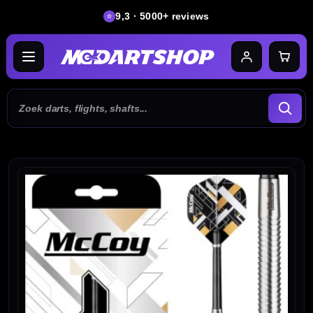
9,3 · 5000+ reviews