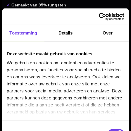
✓
Gemaakt van 95% tungsten
✓
Zilveren natural tungsten afwerking met zwarte rings
✓
Signature darts van Dominik Grüllich
✓
Straight barrel design met bull nose
Toestemming
Details
Over
✓
Ringed grip met radial grooves over de lengte van de
barrel
✓
Zwarte painted rings voor extra gripherkenning en
Deze website maakt gebruik van cookies
contrast
We gebruiken cookies om content en advertenties te
✓
Verkrijgbaar in 21,5, 23,5 en 25,5 gram
personaliseren, om functies voor social media te bieden
✓
Compleet geleverd met Mission Sabre shafts en Dominik
en om ons websiteverkeer te analyseren. Ook delen we
Grüllich flights
informatie over uw gebruik van onze site met onze
partners voor social media, adverteren en analyse. Deze
partners kunnen deze gegevens combineren met andere
Dartpijl Materiaal:
95% Tungsten
informatie die u aan ze heeft verstrekt of die ze hebben
verzameld op basis van uw gebruik van hun services.
Dartpijl Gewicht:
21,5-23,5-25,5 Gram
Dartpijl Kleur:
Zilver / Zwart
Barrel profiel:
Straight barrel
Toestemmingsselectie