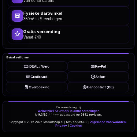
Van echte darters
Fysieke dartwinkel
350m² in Steenbergen
Gratis verzending
Vanaf €40
Betaal veilig met
iDEAL / Wero
PayPal
Creditcard
Sofort
Overboeking
Bancontact (BE)
De waardering bij
Webwinkel Keurmerk Klantbeoordelingen
is
9.3/10
⭐⭐⭐⭐⭐
gebaseerd op
5641 reviews
.
Copyright © 2016-2026 Mcdartshop.nl | KvK 66339332 |
Algemene voorwaarden
|
Privacy
|
Cookies
powered by 123webshop.nl