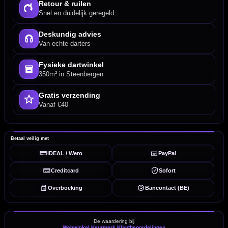
Retour & ruilen
Snel en duidelijk geregeld
Deskundig advies
Van echte darters
Fysieke dartwinkel
350m² in Steenbergen
Gratis verzending
Vanaf €40
Betaal veilig met
iDEAL / Wero
PayPal
Creditcard
Sofort
Overboeking
Bancontact (BE)
De waardering bij
Webwinkel Keurmerk Klantbeoordelingen