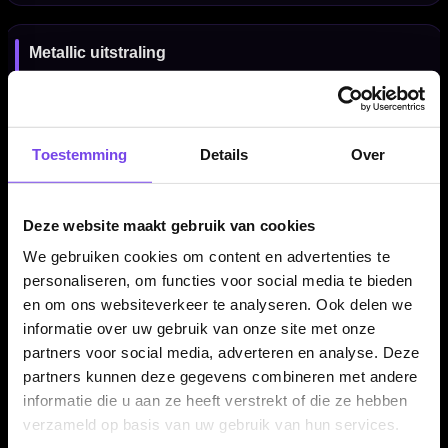
Metallic uitstraling
De metallic afwerking geeft de Mission ABS-4 een moderne en
robuuste uitstraling. De case is verkrijgbaar in meerdere
kleuren, zodat je een uitvoering kunt kiezen die past bij je
Toestemming
Details
Over
dartsetup.
Deze website maakt gebruik van cookies
Praktisch voor competitie en toernooi
We gebruiken cookies om content en advertenties te
De combinatie van ruimte, bescherming en accessoirevakken
personaliseren, om functies voor social media te bieden
maakt deze case geschikt voor trainingen, competitieavonden
en om ons websiteverkeer te analyseren. Ook delen we
en toernooien. Je neemt meerdere sets en je belangrijkste
informatie over uw gebruik van onze site met onze
onderdelen overzichtelijk mee.
partners voor social media, adverteren en analyse. Deze
partners kunnen deze gegevens combineren met andere
informatie die u aan ze heeft verstrekt of die ze hebben
verzameld op basis van uw gebruik van hun services.
Darts en accessoires niet inbegrepen