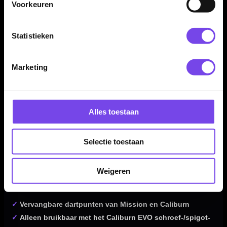
Voorkeuren
Controleer voor aankoop of je dartbarrels geschikt zijn voor
het Caliburn EVO schroef-/spigot-systeem. Zonder passende
spigots kunnen deze punten niet correct worden gebruikt.
Statistieken
Marketing
Spigots en tools niet inbegrepen
Dit product bestaat uit één set Mission Caliburn EVO Dart
Points GV Logo. De benodigde Caliburn EVO spigots, EVO
Alles toestaan
Re-Point Tool, EVO Point Driver Tool, dartpijlen, barrels en
overige accessoires worden niet meegeleverd en moeten
apart aanwezig zijn of apart worden aangeschaft.
Selectie toestaan
Weigeren
Kenmerken van de Mission Caliburn EVO Dart Points GV
Logo
✓
Vervangbare dartpunten van Mission en Caliburn
✓
Alleen bruikbaar met het Caliburn EVO schroef-/spigot-