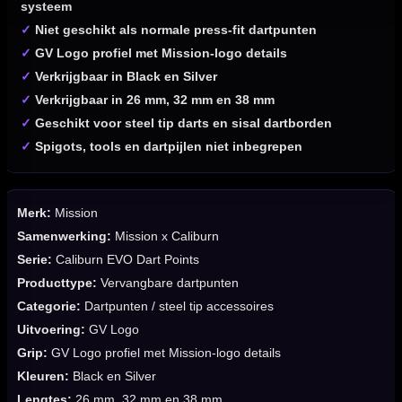
systeem
✓
Niet geschikt als normale press-fit dartpunten
✓
GV Logo profiel met Mission-logo details
✓
Verkrijgbaar in Black en Silver
✓
Verkrijgbaar in 26 mm, 32 mm en 38 mm
✓
Geschikt voor steel tip darts en sisal dartborden
✓
Spigots, tools en dartpijlen niet inbegrepen
Merk:
Mission
Samenwerking:
Mission x Caliburn
Serie:
Caliburn EVO Dart Points
Producttype:
Vervangbare dartpunten
Categorie:
Dartpunten / steel tip accessoires
Uitvoering:
GV Logo
Grip:
GV Logo profiel met Mission-logo details
Kleuren:
Black en Silver
Lengtes:
26 mm, 32 mm en 38 mm