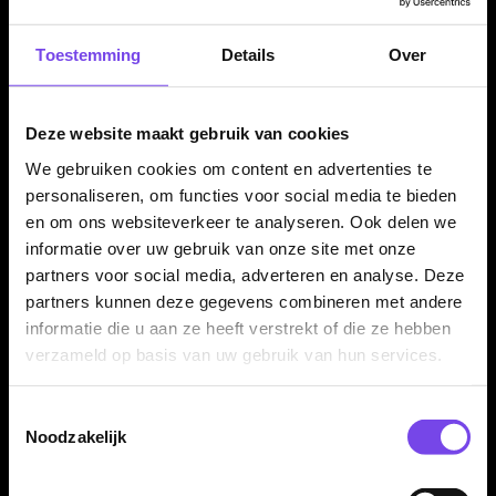
Snel wisselen met de juiste tool
Toestemming
Details
Over
Met de juiste Caliburn EVO Re-Point Tool en EVO Point Driver
Tool kun je de punten snel vervangen. Dit is handig wanneer
je wilt wisselen tussen verschillende lengtes, kleuren of
Deze website maakt gebruik van cookies
gripprofielen zonder steeds een traditionele repoint tool te
We gebruiken cookies om content en advertenties te
gebruiken.
personaliseren, om functies voor social media te bieden
en om ons websiteverkeer te analyseren. Ook delen we
informatie over uw gebruik van onze site met onze
Voor steel tip darts en sisal dartborden
partners voor social media, adverteren en analyse. Deze
partners kunnen deze gegevens combineren met andere
Deze Mission Caliburn EVO punten zijn bedoeld voor steel tip
informatie die u aan ze heeft verstrekt of die ze hebben
darts die geschikt zijn gemaakt voor het Caliburn EVO
verzameld op basis van uw gebruik van hun services.
systeem. Ze zijn ontworpen voor gebruik op sisal dartborden
en niet voor elektronische dartborden.
Toestemmingsselectie
Noodzakelijk
Compatibiliteit altijd controleren