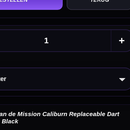
 Dart
-systeem
eldingen