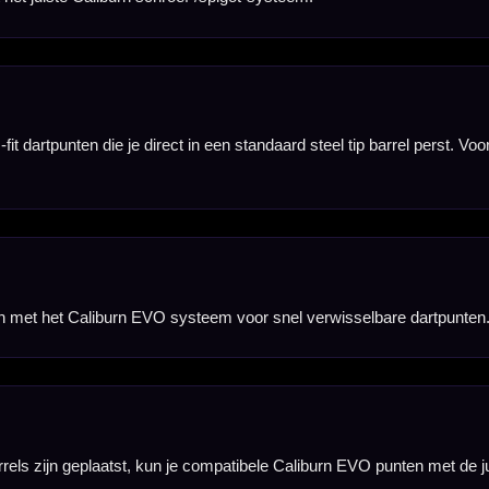
n zonder steeds een
r elektronische