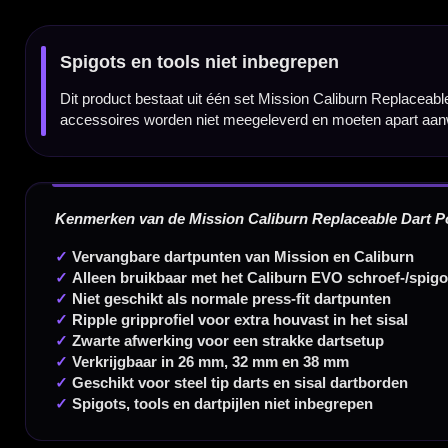
350m² fysieke dartwinkel
Deskundig advies van echte darters
Gratis verzending vanaf €40
Handige links
Contact
Verzendingen
Retouren en Ruilen
Garantie en Klachten
Betaalmogelijkheden
Order Verwerking