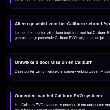
Ripple gripprofiel
Het Ripple profiel heeft een golvende gripstructuur over de punt. Dit geeft extra houvast
Zwarte afwerking
De zwarte afwerking geeft deze dartpunten een moderne en rustige uitstraling. Daardoor 
Verkrijgbaar in meerdere lengtes
De Mission Caliburn Replaceable Dart Points Ripple Black zijn verkrijgbaar in 26 mm, 
Snel wisselen met de juiste tool
Met de juiste Caliburn EVO Re-Point Tool en EVO Point Driver Tool kun je de punten sne
traditionele repoint tool te gebruiken.
Voor steel tip darts en sisal dartborden
Deze Mission Caliburn punten zijn bedoeld voor steel tip darts die geschikt zijn gemaa