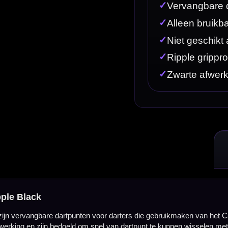
n voor darters die gebruikmaken van het Caliburn EVO replaceable point systeem. Deze zwarte M
snel van dartpunt te kunnen wisselen met het juiste Caliburn schroef-/spigot-systeem.
 Ze zijn niet bedoeld als normale press-fit dartpunten die je direct in een standaard steel tip bar
 en EVO Point Driver Tool nodig.
mbineren ze de Mission dartaccessoirelijn met het Caliburn EVO systeem voor snel verwisselba
en. Zodra de juiste spigots in je dartbarrels zijn geplaatst, kun je compatibele Caliburn EVO pu