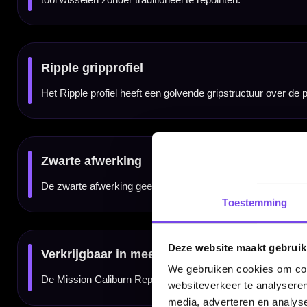
dartborden.
Compatibiliteit altijd controleren
Controleer voor aankoop of je dartbarrels geschikt zijn voor het Caliburn EVO schroef
Spigots en tools niet inbegrepen
Dit product bestaat uit één set Mission Caliburn Replaceable Dart Points Ripple Black.
accessoires worden niet meegeleverd en moeten apart aanwezig zijn of apart worden 
Kenmerken van de Mission Caliburn Replaceable Dart Points Ripple Black
Toestemming
✓
Vervangbare dartpunten van Mission en Caliburn
✓
Alleen bruikbaar met het Caliburn EVO schroef-/spigot-systeem
✓
Niet geschikt als normale press-fit dartpunten
✓
Ripple gripprofiel voor extra houvast in het sisal
Deze website maakt gebruik
✓
Zwarte afwerking voor een strakke dartsetup
✓
Verkrijgbaar in 26 mm, 32 mm en 38 mm
We gebruiken cookies om cont
✓
Geschikt voor steel tip darts en sisal dartborden
websiteverkeer te analyseren
✓
Spigots, tools en dartpijlen niet inbegrepen
media, adverteren en analys