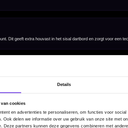
-/spigot-systeem. Zonder passende spigots kunnen deze punten niet correct worden gebruikt.
 De benodigde Caliburn EVO spigots, EVO Re-Point Tool, EVO Point Driver Tool, dartpijlen, barrel
aangeschaft.
Details
 van cookies
ent en advertenties te personaliseren, om functies voor social
. Ook delen we informatie over uw gebruik van onze site met on
e. Deze partners kunnen deze gegevens combineren met andere i