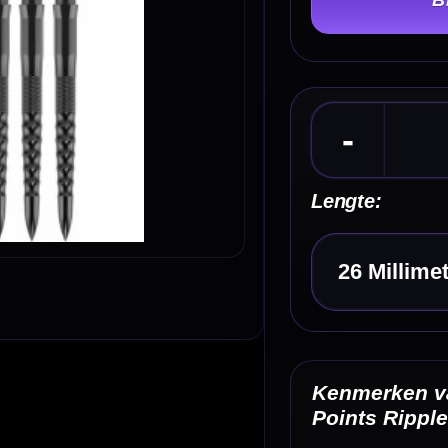
Lengte:
Kies een optie
Kenmerken van de Mission Caliburn Replaceable
Points Ripple Black
✓
Vervangbare dartpunten van Mission en Caliburn
✓
Alleen bruikbaar met het Caliburn EVO schroef-/spigot
✓
Niet geschikt als normale press-fit dartpunten
✓
Ripple gripprofiel voor extra houvast in het sisal
✓
Zwarte afwerking voor een strakke dartsetup
Omschrijving
Afbe