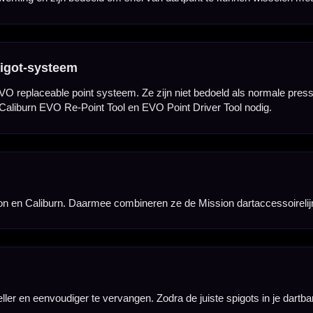
 in het sisal dartbord en zorgt voor een technisch detail aan de voorkant van je dart.
passen ze goed bij donkere barrels, zwarte shafts en veel verschillende flightkleuren.
32 mm en 38 mm. Zo kun je de puntlengte kiezen die past bij je barrel, worp en gewenste balans.
l vervangen. Dit is handig wanneer je wilt wisselen tussen verschillende lengtes of gripprofiele
kt voor het Caliburn EVO systeem. Ze zijn ontworpen voor gebruik op sisal dartborden en niet voo