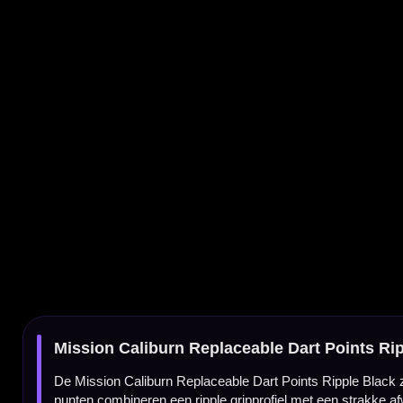
Mission Caliburn Replaceable Dart Points Ripple Black
De Mission Caliburn Replaceable Dart Points Ripple Black zijn vervangbare dartpunte
punten combineren een ripple gripprofiel met een strakke afwerking en zijn bedoeld om 
Alleen geschikt voor het Caliburn schroef-/spigot-systeem
Let op: deze punten zijn alleen bruikbaar met het Caliburn EVO replaceable point systeem.
gebruik heb je passende Caliburn EVO spigots en de juiste Caliburn EVO Re-Point Tool
Ontwikkeld door Mission en Caliburn
Deze punten zijn ontwikkeld in samenwerking tussen Mission en Caliburn. Daarmee co
Onderdeel van het Caliburn EVO systeem
Het Caliburn EVO systeem is ontwikkeld om dartpunten sneller en eenvoudiger te vervang
tool wisselen zonder traditioneel te repointen.