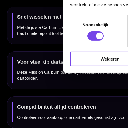
verstrekt of die ze hebben v
Merk:
Mission
Samenwerking:
Mission x Caliburn
Serie:
Caliburn Replaceable Dart Points / EVO
Toestemmingsselectie
Producttype:
Vervangbare dartpunten
Categorie:
Dartpunten / steel tip accessoires
Noodzakelijk
Uitvoering:
Ripple Black
Grip:
Ripple gripprofiel
Kleur:
Black
Lengtes:
26 mm, 32 mm en 38 mm
Geschikt voor:
Alleen het Caliburn EVO replaceable point schroef-/spigot-systeem
Niet geschikt voor:
Normale press-fit montage in standaard steel tip barrels
Gebruik:
Steel tip darts en sisal dartborden
SKU:
X2974-serie afhankelijk van lengte
Spigots inbegrepen:
Nee
Repoint tool inbegrepen:
Nee
Weigeren
Point Driver Tool inbegrepen:
Nee
Dartpijlen inbegrepen:
Nee
Accessoires inbegrepen:
Nee
Dartspecialist sinds 2016
20.000+ artikelen op voorraad