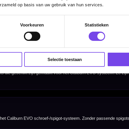
erzameld op basis van uw gebruik van hun services.
Voorkeuren
Statistieken
Selectie toestaan
Hulp Nodig? Wij helpen graag!
Tel: 085-8769938
Klantenservice@mcdartshop.nl
Mcdartshop.nl Graaf Hendrikstraat 5A1, 4651TB Stee
Nederland.