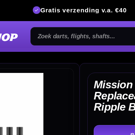
is verzending v.a. €40
350m² fysi
Mission Caliburn
Replaceable Dart Points
€ 
Ripple Black
TER
-