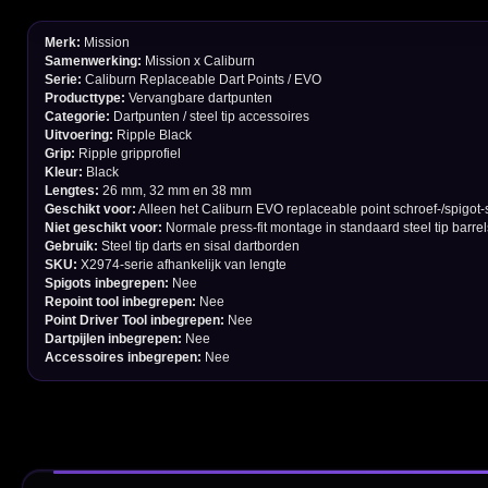
Bedrijfsgegevens
Afstand & Hoogte
Spelregels Darten
Cadeaubonnen
Direct verzonden
Veilig 
20.000+ op voorraad
Betrouw
Deskundig advies
Fysiek
Van echte darters
350m² i
Betaal veilig met
iDEAL / Wero
Sofort