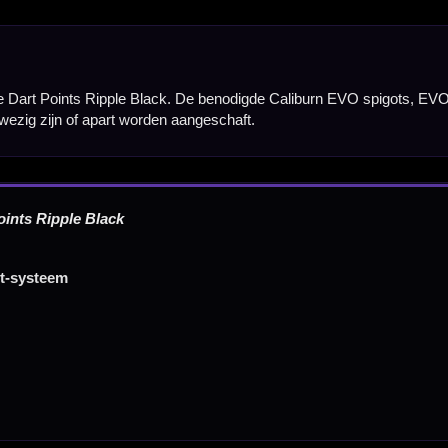
Verwerking & verzending:
Op voorraad: direct verwerkt 
verzonden. Nabestelling: afhankelijk van leverancier.
Wil je Mcdartshop.nl volgen?
Categorieën
Dartpijlen
Dartborden
Soft Tip Darts
Dart Shirts & Kleding
Mobiele Dartbaan
Complete Sets