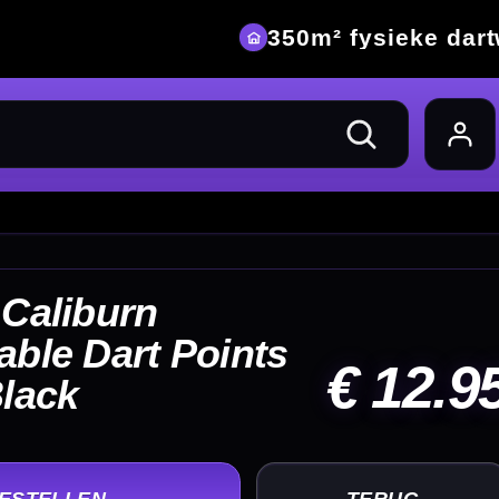
eke dartwinkel
12.95
UG
+