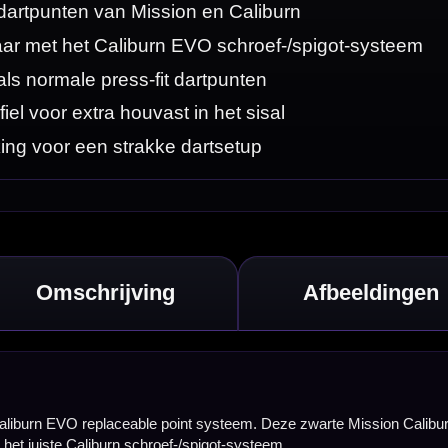
ission Caliburn
rel perst. Voor
re dartpunten.
nten met de juiste