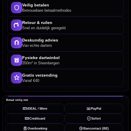
Veilig betalen
Betrouwbare betaalmethodes
Retour & ruilen
Snel en duidelijk geregeld
Deskundig advies
Van echte darters
Fysieke dartwinkel
350m² in Steenbergen
Gratis verzending
Vanaf €40
Betaal veilig met
iDEAL / Wero
PayPal
Creditcard
Sofort
Overboeking
Bancontact (BE)