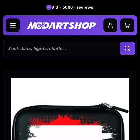
9,3 · 5000+ reviews