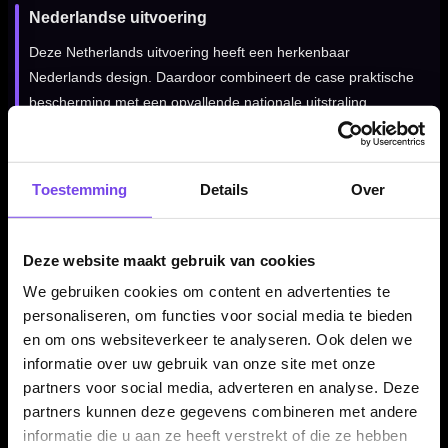
Nederlandse uitvoering
Deze Netherlands uitvoering heeft een herkenbaar
Nederlands design. Daardoor combineert de case praktische
bescherming met een opvallende nationale uitstraling.
Darts en accessoires niet inbegrepen
Toestemming
Details
Over
Dit product bestaat uit de Mission Country EVA Dartcase Large
Netherlands zelf. Darts, flights, shafts en overige accessoires
Deze website maakt gebruik van cookies
worden niet meegeleverd en moeten apart aanwezig zijn of
apart worden aangeschaft.
We gebruiken cookies om content en advertenties te
personaliseren, om functies voor social media te bieden
en om ons websiteverkeer te analyseren. Ook delen we
informatie over uw gebruik van onze site met onze
Kenmerken van de Mission Country EVA Dartcase Large
Netherlands
partners voor social media, adverteren en analyse. Deze
partners kunnen deze gegevens combineren met andere
✓
Stevige Mission dartcase met Nederlands design
informatie die u aan ze heeft verstrekt of die ze hebben
✓
Geschikt voor 2 volledig gemonteerde dartsets