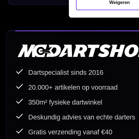
Weigeren
Bedrijfsgegevens
Afstand & Hoogte
Spelregels Darten
Cadeaubonnen
Direct verzonden
Veilig 
20.000+ op voorraad
Betrouw
Deskundig advies
Fysiek
Van echte darters
350m² i
Betaal veilig met
iDEAL / Wero