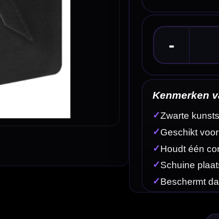
Kenmerken van de Mission Dart Point Protector 
✓
Zwarte kunststof point protector van Mission
✓
Geschikt voor steel tip en softtip darts
✓
Houdt één complete set darts netjes bij elkaar
✓
Schuine plaatsing helpt voorkomen dat flights worden g
✓
Beschermt dartpunten, tas en kleding tijdens transport
Omschrijving
Afbe
arts veilig en netjes bij elkaar houdt. De protector is geschikt voor steel tip en softtip darts e
 softtip punten. Daardoor is hij handig voor vrijwel iedere darter die zijn pijlen veilig wil meenem