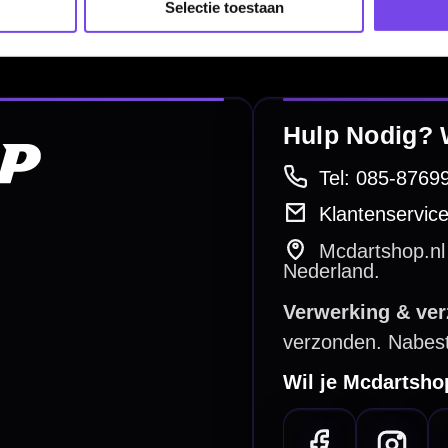
Selectie toestaan
Scoreborden
Personaliseren
Dart Accessoires
Surrounds
betalen
Retour & ruilen
bare betaalmethodes
Snel en duidelijk geregeld
e dartwinkel
Gratis verzending
n Steenbergen
Vanaf €40
PayPal
Creditcard