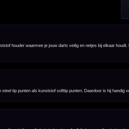
je tas, jaszak of dartcase en kun je je set makkelijk meenemen naar training, competitie of toernoo
snel klem tegen elkaar te zitten en blijven ze beter in vorm tijdens het meenemen.
 je tas of kleding prikken. Ook bij softtip darts helpt de houder om de punten netjes bij elkaar te
che accessoire om standaard in je dartcase of darttas te bewaren.