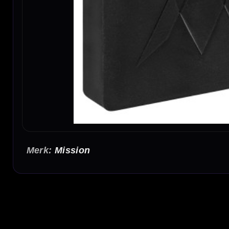
Mission
Mission Dart Point Protector Black
De Mission Dart Point Protector Black is een compacte kunststof houder waarmee je jouw d
punten te beschermen tijdens opslag of transport.
Voor steel tip en softtip darts
Deze Mission point protector is geschikt voor zowel metalen steel tip punten als kunststof