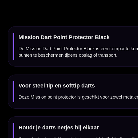
Houdt je darts netjes bij elkaar
De protector houdt één set darts overzichtelijk bij elkaar. Zo voorkom je losse darts in 
Schuine plaatsing voor bescherming van flights
De darts worden onder een hoek bij elkaar gehouden. Daardoor komen de flights minder 
Beschermt punt en tas
Door je punten in de protector te steken, voorkom je dat scherpe steel tip punten los door
Compact en lichtgewicht
De Mission Dart Point Protector is klein, licht en eenvoudig mee te nemen. Een praktis
Kenmerken van de Mission Dart Point Protector Black