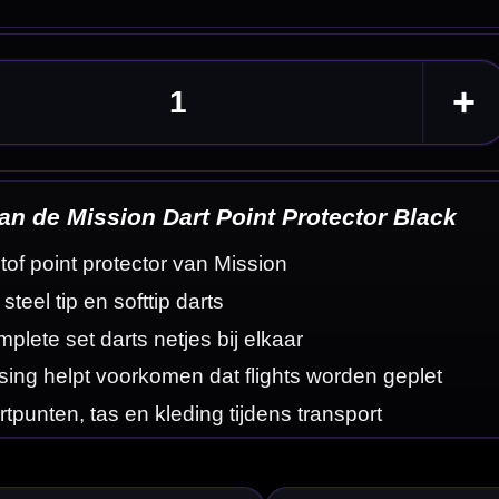
Black
eplet
eldingen
n helpt om de
en.