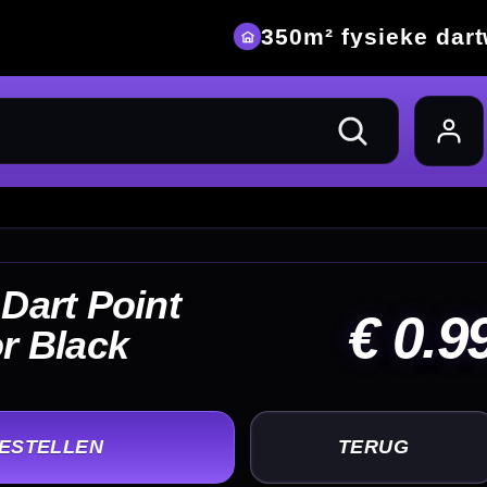
eke dartwinkel
 0.99
UG
+