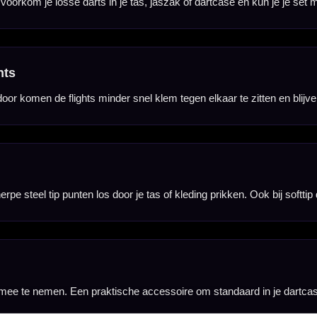
Hulp Nodig? Wij helpen graag!
Tel: 085-8769938
Klantenservice@mcdartshop.nl
Mcdartshop.nl Graaf Hendrikstraat 5A1, 4651TB Stee