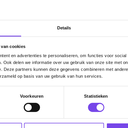
Nederland.
Verwerking & verzending:
Op voorraad: direct verwerkt 
verzonden. Nabestelling: afhankelijk van leverancier.
Wil je Mcdartshop.nl volgen?
Details
 van cookies
ent en advertenties te personaliseren, om functies voor social
Categorieën
. Ook delen we informatie over uw gebruik van onze site met on
e. Deze partners kunnen deze gegevens combineren met andere i
Dartpijlen
erzameld op basis van uw gebruik van hun services.
Dartborden
Soft Tip Darts
Voorkeuren
Statistieken
Dart Shirts & Kleding
Mobiele Dartbaan
Complete Sets