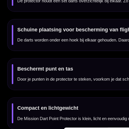
✓
Zwarte kunststof point protector van Mission
✓
Geschikt voor steel tip en softtip darts
✓
Houdt één complete set darts netjes bij elkaar
✓
Schuine plaatsing helpt voorkomen dat flights worden geplet
✓
Beschermt dartpunten, tas en kleding tijdens transport
✓
Compacte accessoire voor dartcase, tas of broekzak
Merk:
Mission
Producttype:
Dart point protector
Categorie:
Dart accessoires / point protectors
Uitvoering:
Black
Materiaal:
Kunststof
Gebruik:
Beschermen en bij elkaar houden van darts
Capaciteit:
1 complete set darts / 3 darts
Geschikt voor:
Steel tip en softtip darts
SKU:
X2106
EAN:
5057270186625
Dartspecialist sinds 2016