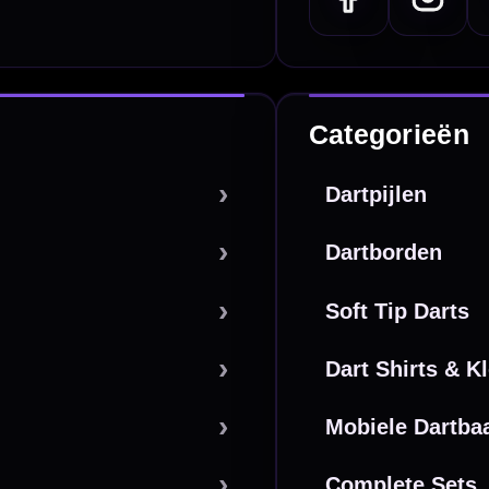
Overboeking
Bancontact (BE)
De waardering bij
el Keurmerk Klantbeoordelingen
⭐⭐⭐⭐⭐
gebaseerd op
5641 reviews
.
l | KvK 66339332 |
Algemene voorwaarden
|
Privacy
|
Cookies
powered