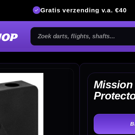
is verzending v.a. €40
350m² fysi
Mission Dart Point
€
Protector Black
TER
-