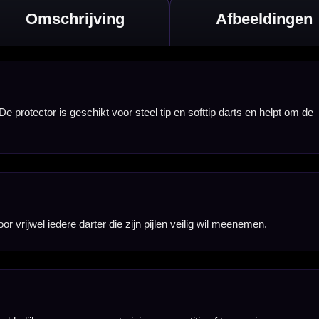
i.
 houden.