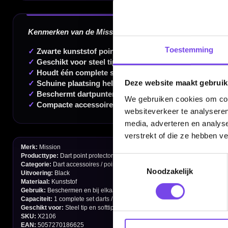
20.000+ artikelen op voorraad
350m² fysieke dartwinkel
Deskundig advies van echte darters
Toestemming
Gratis verzending vanaf €40
Deze website maakt gebruik
We gebruiken cookies om cont
Handige links
websiteverkeer te analyseren
media, adverteren en analys
Contact
verstrekt of die ze hebben v
Verzendingen
Toestemmingsselectie
Retouren en Ruilen
Noodzakelijk
Garantie en Klachten
Betaalmogelijkheden
Order Verwerking