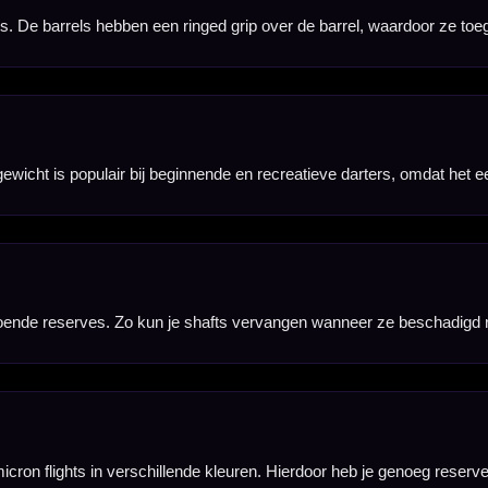
vooral handig wanneer darts dicht bij elkaar in het bord komen en de flights sneller beschadigd ku
fts te laten zitten, zodat ze minder snel loskomen tijdens het spelen.
deaal voor beginners, recreatieve spelers of als cadeau voor iemand die met steel tip darts wil s
he dartborden heb je softtip darts nodig.
d, dartmat, verlichting en overige accessoires worden niet meegeleverd.