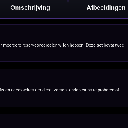
.
geleverde flights.
aanpassen.