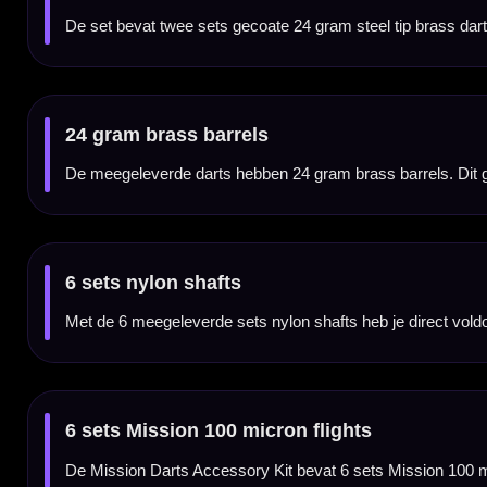
De 16 flight protectors helpen de achterkant van je flights beter te beschermen. Dit is 
32 shaft springs
De set bevat ook 32 shaft springs. Deze ringetjes helpen om flights steviger in nylon sha
Ideaal als startersset of cadeauset
Door de combinatie van twee dartsets en veel accessoires is deze Mission 90 Piece Kit i
Voor steel tip darts
Deze set is bedoeld voor steel tip darts en gebruik op sisal dartborden. Voor elektronisc
Dartbord niet inbegrepen
Dit product bestaat uit de Mission Darts Accessory Kit 90 Steel. Een dartbord, surroun