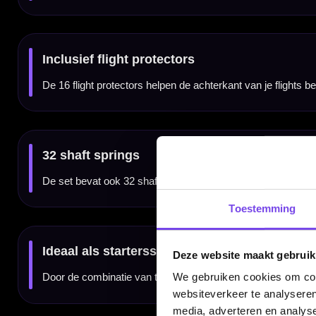
Kenmerken van de Mission Darts Accessory Kit 90 Steel
✓
Complete 90-delige Mission steel tip set
✓
Inclusief 2 sets 24 gram steel tip brass darts
✓
Barrels met ringed grip over de barrel
✓
6 sets Mission 100 micron flights in verschillende kleuren
✓
6 sets nylon shafts als reserve of om te combineren
✓
Inclusief 16 flight protectors en 32 shaft springs
✓
Ideaal voor beginners, recreatieve darters of als cadeauset
✓
Geschikt voor steel tip darts en sisal dartborden
Merk:
Mission
Producttype:
Dart accessoireset / startersset
Categorie:
Dart accessoires / steel tip dartsets
Uitvoering:
90 Piece Accessory Kit Steel Tip
Totaal aantal onderdelen:
90 stuks
Darts inbegrepen:
Ja, 2 sets steel tip darts
Toestemming
Barrelmateriaal:
Brass
Gewicht darts:
24 gram
Grip:
Ringed grip
Flights inbegrepen:
Ja, 6 sets Mission 100 micron flights
Shafts inbegrepen:
Ja, 6 sets nylon shafts
Deze website maakt gebruik
Flight protectors inbegrepen:
Ja, 16 stuks
Shaft springs inbegrepen:
Ja, 32 stuks
Geschikt voor:
Steel tip darts en sisal dartborden
We gebruiken cookies om cont
Niet geschikt voor:
Elektronische dartborden / softtip gebruik
SKU:
BX132
websiteverkeer te analyseren
Dartbord inbegrepen:
Nee
Dartmat inbegrepen:
Nee
media, adverteren en analys
Verlichting inbegrepen:
Nee