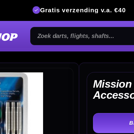
is verzending v.a. €40
350m² fysi
Mission Darts
€ 
Accessory Kit 90 Steel
TER
-