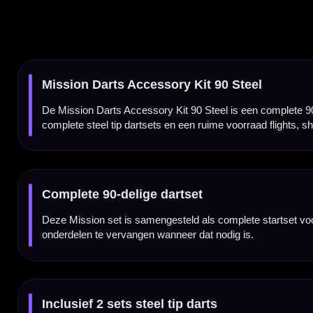
Inclusief 2 sets steel tip darts
De set bevat twee sets gecoate 24 gram steel tip brass darts. De barrels hebben een ring
24 gram brass barrels
De meegeleverde darts hebben 24 gram brass barrels. Dit gewicht is populair bij beginn
6 sets nylon shafts
Met de 6 meegeleverde sets nylon shafts heb je direct voldoende reserves. Zo kun je 
6 sets Mission 100 micron flights
De Mission Darts Accessory Kit bevat 6 sets Mission 100 micron flights in verschillende
Inclusief flight protectors