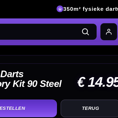
eke dartwinkel
14.95
UG
+