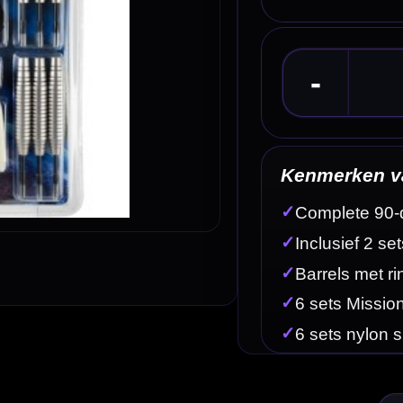
Kenmerken van de Mission Darts Accessory Kit 
✓
Complete 90-delige Mission steel tip set
✓
Inclusief 2 sets 24 gram steel tip brass darts
✓
Barrels met ringed grip over de barrel
✓
6 sets Mission 100 micron flights in verschillende kleur
✓
6 sets nylon shafts als reserve of om te combineren
Omschrijving
Afbe
beginnende darters of spelers die in één keer meerdere reserveonderdelen willen hebben. Deze se
ft springs.
et alleen darts, maar ook extra flights, shafts en accessoires om direct verschillende setups te p