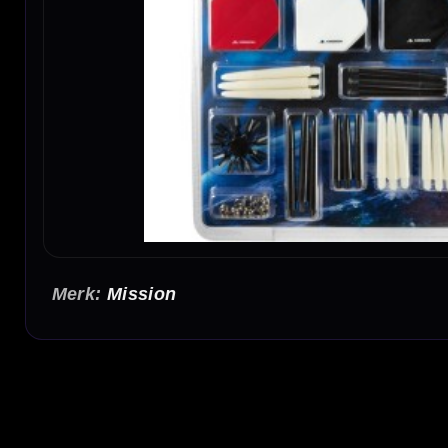
Mission
Mission Darts Accessory Kit 90 Steel
De Mission Darts Accessory Kit 90 Steel is een complete 90-delige steel tip set voor 
complete steel tip dartsets en een ruime voorraad flights, shafts, flight protectors en sha
Complete 90-delige dartset
Deze Mission set is samengesteld als complete startset voor steel tip darts. Je krijgt ni
onderdelen te vervangen wanneer dat nodig is.