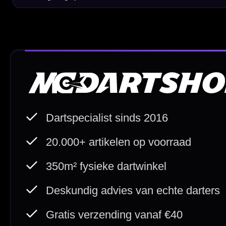
20.000+ op voorraad
Betrouw
Deskundig advies
Fysiek
Van echte darters
350m² i
Betaal veilig met
iDEAL / Wero
Sofort
Webwink
is
9.3/10
Copyright © 2016-2026 Mcdartshop.n