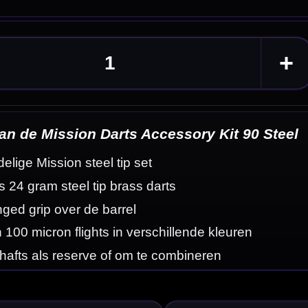
90 Steel
en
eldingen
t bevat twee
roberen of