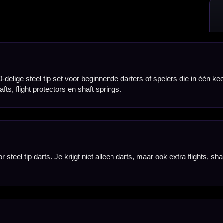
ed grip over de barrel, waardoor ze toegankelijk zijn voor veel verschillende gripstijlen.
ende en recreatieve darters, omdat het een stabiel en herkenbaar gevoel geeft tijdens het gooien
shafts vervangen wanneer ze beschadigd raken of verschillende combinaties proberen met de mee
 kleuren. Hierdoor heb je genoeg reserveflights en kun je de uitstraling van je darts eenvoudig 