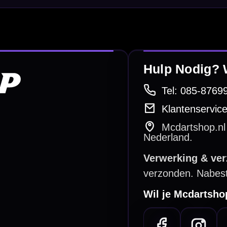
bare betaalmethodes
Snel en duidelijk geregeld
e dartwinkel
Gratis verzending
n Steenbergen
Vanaf €40
PayPal
Creditcard
Overboeking
Bancontact (BE)
De waardering bij
el Keurmerk Klantbeoordelingen
⭐⭐⭐⭐⭐
gebaseerd op
5641 reviews
.
l | KvK 66339332 |
Algemene voorwaarden
|
Privacy
|
Cookies
powered