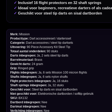
Verzendingen
Retouren en Ruilen
Garantie en Klachten
Betaalmogelijkheden
Order Verwerking
Bedrijfsgegevens
Afstand & Hoogte
Spelregels Darten
Cadeaubonnen
Direct verzonden
Veilig 