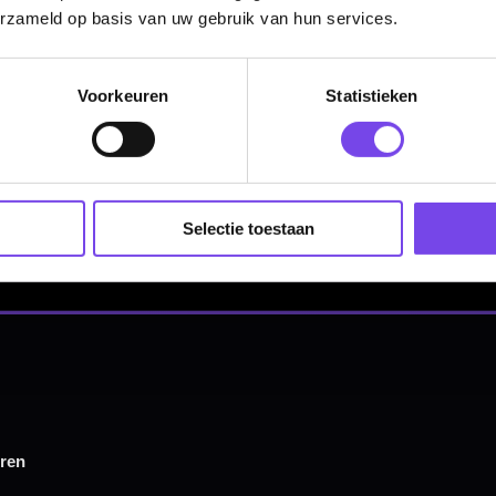
erzameld op basis van uw gebruik van hun services.
Voorkeuren
Statistieken
Hulp Nodig? Wij helpen graag!
Tel: 085-8769938
Klantenservice@mcdartshop.nl
Mcdartshop.nl Graaf Hendrikstraat 5A1, 4651TB Stee
Nederland.
Selectie toestaan
Verwerking & verzending:
Op voorraad: direct verwerkt 
verzonden. Nabestelling: afhankelijk van leverancier.
Wil je Mcdartshop.nl volgen?
Categorieën
Dartpijlen