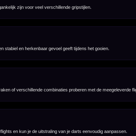
nnen raken.
tarten.