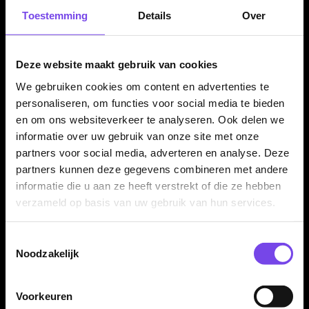
Door de combinatie van ruimte voor twee dartsets en extra
Toestemming
Details
Over
accessoirevakken is deze Mission Samurai Infinity dartcase
geschikt voor trainingen, competitiewedstrijden, toernooien en
recreatief darten.
Deze website maakt gebruik van cookies
We gebruiken cookies om content en advertenties te
personaliseren, om functies voor social media te bieden
Compact maar ruim genoeg
en om ons websiteverkeer te analyseren. Ook delen we
De case biedt voldoende ruimte voor twee volledige dartsets
informatie over uw gebruik van onze site met onze
en accessoires, maar blijft compact genoeg om makkelijk mee
partners voor social media, adverteren en analyse. Deze
te nemen in een darttas, sporttas of rugzak.
partners kunnen deze gegevens combineren met andere
informatie die u aan ze heeft verstrekt of die ze hebben
verzameld op basis van uw gebruik van hun services.
Darts en accessoires niet inbegrepen
Toestemmingsselectie
Dit product bestaat uit de Mission Darts EVA Dart Case
Noodzakelijk
Samurai Infinity Blue zelf. Darts, flights, shafts en overige
accessoires worden niet meegeleverd en moeten apart
Voorkeuren
aanwezig zijn of apart worden aangeschaft.