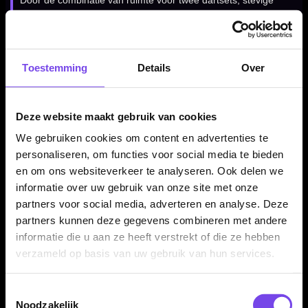
Door de combinatie van ruimte voor twee dartsets, stevige
bescherming en accessoirevakken is deze Mission player
case geschikt voor trainingen, competitieavonden en
toernooien.
Toestemming
Details
Over
Compact genoeg om mee te nemen
Deze website maakt gebruik van cookies
Met een formaat van ongeveer 21 x 13 x 5 cm biedt deze
We gebruiken cookies om content en advertenties te
case veel opbergruimte, terwijl hij nog steeds makkelijk mee te
personaliseren, om functies voor social media te bieden
nemen is in een darttas, sporttas of rugzak.
en om ons websiteverkeer te analyseren. Ook delen we
informatie over uw gebruik van onze site met onze
partners voor social media, adverteren en analyse. Deze
Darts en accessoires niet inbegrepen
partners kunnen deze gegevens combineren met andere
informatie die u aan ze heeft verstrekt of die ze hebben
Dit product bestaat uit de Mission Darts Players EVA Dart
verzameld op basis van uw gebruik van hun services.
Case George Killington zelf. Darts, flights, shafts, punten en
overige accessoires worden niet meegeleverd en moeten
Toestemmingsselectie
apart aanwezig zijn of apart worden aangeschaft.
Noodzakelijk