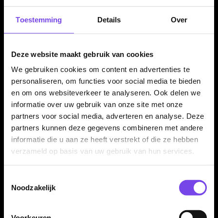
Mission flights per set van 3 stuks
Toestemming
Details
Over
De Mission Dylan Slevin Flights worden geleverd per set van
drie stuks. Daarmee heb je direct genoeg flights voor één
Deze website maakt gebruik van cookies
complete set dartpijlen. Ideaal als vervanging, reserve of als
player flight voor je Mission dartsetup.
We gebruiken cookies om content en advertenties te
personaliseren, om functies voor social media te bieden
en om ons websiteverkeer te analyseren. Ook delen we
informatie over uw gebruik van onze site met onze
Kenmerken van de Mission Dylan Slevin Flights
partners voor social media, adverteren en analyse. Deze
✓
Originele Mission Dylan Slevin dart flights
partners kunnen deze gegevens combineren met andere
✓
No2 flightvorm
informatie die u aan ze heeft verstrekt of die ze hebben
✓
Gemaakt van 100 micron materiaal
verzameld op basis van uw gebruik van hun services.
✓
Zwarte kleur
✓
Dylan Slevin player design
Toestemmingsselectie
✓
Stevige basis voor goede grip op de shaft
Noodzakelijk
✓
Geschikt als vervanging of reserveflight
✓
Geleverd per set van 3 stuks
Voorkeuren