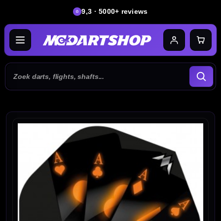
9,3 · 5000+ reviews