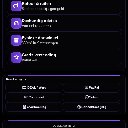
Retour & ruilen
Snel en duidelijk geregeld
Deskundig advies
Van echte darters
Fysieke dartwinkel
350m² in Steenbergen
Gratis verzending
Vanaf €40
Betaal veilig met
iDEAL / Wero
PayPal
Creditcard
Sofort
Overboeking
Bancontact (BE)
De waardering bij