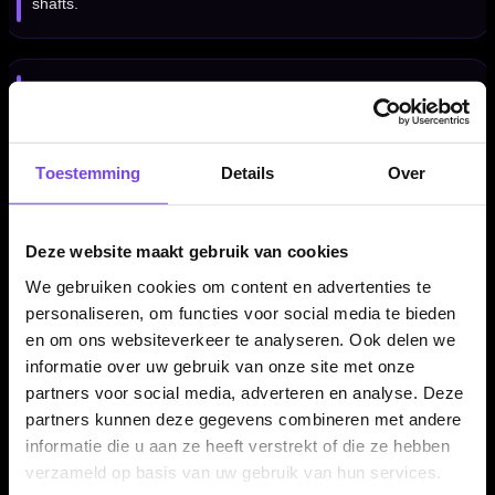
shafts.
Geschikt voor standaard flights
Deze punch is bedoeld om een standaard sleuf in dart flights
te maken. Daardoor kun je gewone flights gebruiken in
Toestemming
Details
Over
combinatie met shaft rings of springs voor extra stevigheid.
Deze website maakt gebruik van cookies
Verkrijgbaar in meerdere kleuren
We gebruiken cookies om content en advertenties te
De Mission Flight Punch Pocket Size Heavy Duty is
personaliseren, om functies voor social media te bieden
verkrijgbaar in meerdere kleuren. Zo kun je een variant kiezen
en om ons websiteverkeer te analyseren. Ook delen we
die past bij je dartcase, accessoires of persoonlijke voorkeur.
informatie over uw gebruik van onze site met onze
partners voor social media, adverteren en analyse. Deze
partners kunnen deze gegevens combineren met andere
informatie die u aan ze heeft verstrekt of die ze hebben
Kenmerken van de Mission Flight Punch Pocket Size
Heavy Duty
verzameld op basis van uw gebruik van hun services.