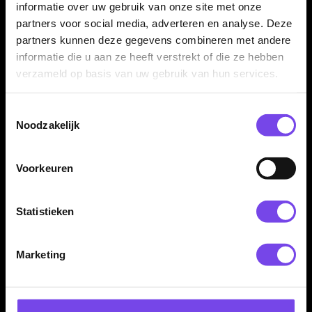
informatie over uw gebruik van onze site met onze
Tweenie en Medium. Daardoor kun je de lengte kiezen die het
partners voor social media, adverteren en analyse. Deze
beste past bij jouw barrel, grippositie en gewenste balans in
partners kunnen deze gegevens combineren met andere
de vlucht.
informatie die u aan ze heeft verstrekt of die ze hebben
verzameld op basis van uw gebruik van hun services.
Kenmerken van de Mission Force 90 Gradient Black No2
Toestemmingsselectie
Noodzakelijk
✓
Moulded flight shaft systeem van Mission
✓
Gradient Black / Transparent Black uitvoering
✓
Standard No2 flightvorm
Voorkeuren
✓
Vaste 90 graden flightstand
✓
Gemaakt van hoogwaardig composietmateriaal
Statistieken
✓
Gladde randen om deflecties te verminderen
✓
Verkrijgbaar in Short, Tweenie en Medium
✓
Geschikt voor steeltip en softtip darts met 2BA
Marketing
schroefdraad