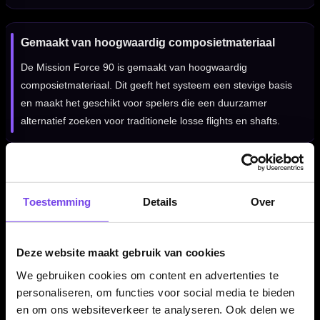
Gemaakt van hoogwaardig composietmateriaal
De Mission Force 90 is gemaakt van hoogwaardig
composietmateriaal. Dit geeft het systeem een stevige basis
en maakt het geschikt voor spelers die een duurzamer
alternatief zoeken voor traditionele losse flights en shafts.
Gladde randen voor minder deflectie
Toestemming
Details
Over
De flights hebben gladde randen die helpen om deflecties
tijdens het groeperen te verminderen. Hierdoor kunnen darts
beter langs elkaar glijden wanneer je strak bij elkaar gooit.
Deze website maakt gebruik van cookies
We gebruiken cookies om content en advertenties te
personaliseren, om functies voor social media te bieden
Verkrijgbaar in meerdere lengtes
en om ons websiteverkeer te analyseren. Ook delen we
Deze zwarte Gradient No2 uitvoering is verkrijgbaar in Short,