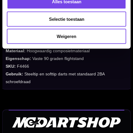
Alles toestaan
Merk:
Mission
Serie:
Force 90 Gradient
Selectie toestaan
Producttype:
Moulded flight shaft systeem
Vorm:
Standard No2
Kleur:
Gradient Black / Transparent Black
Weigeren
Beschikbare lengtes:
Short, Tweenie en Medium
Materiaal:
Hoogwaardig composietmateriaal
Eigenschap:
Vaste 90 graden flightstand
SKU:
F4466
Gebruik:
Steeltip en softtip darts met standaard 2BA
schroefdraad