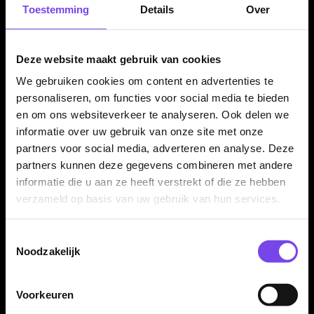
Deze zwarte Gradient No6 uitvoering is verkrijgbaar in Short,
Toestemming
Details
Over
Tweenie en Medium. Daardoor kun je de lengte kiezen die het
beste past bij jouw barrel, grippositie en gewenste balans in
de vlucht.
Deze website maakt gebruik van cookies
We gebruiken cookies om content en advertenties te
personaliseren, om functies voor social media te bieden
Voor een consistente vlucht
en om ons websiteverkeer te analyseren. Ook delen we
informatie over uw gebruik van onze site met onze
Doordat de flightvorm altijd gelijk blijft, hoef je tijdens het
partners voor social media, adverteren en analyse. Deze
spelen minder vaak flights recht te zetten. Dat maakt de
partners kunnen deze gegevens combineren met andere
Mission Force 90 interessant voor darters die zonder gedoe
informatie die u aan ze heeft verstrekt of die ze hebben
willen blijven gooien.
verzameld op basis van uw gebruik van hun services.
Toestemmingsselectie
Voor spelers die gemak willen
Noodzakelijk
De Mission Force 90 Gradient Black No6 is vooral geschikt
voor spelers die een eenvoudige, nette en stabiele setup
Voorkeuren
zoeken. Je draait het systeem op je dartpijl en kunt direct