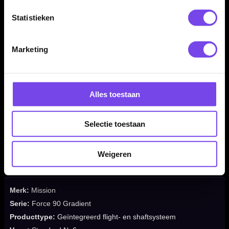
spelen zonder losse flights te plaatsen.
Statistieken
Kenmerken van de Mission Force 90 Gradient Black No6
Marketing
✓
Geïntegreerd flight- en shaftsysteem van Mission
✓
Gradient Black / Transparent Black uitvoering
✓
Standard No6 flightvorm
Alles toestaan
✓
Houdt de flightvinnen in een vaste 90 graden hoek
✓
Gemaakt van hoogwaardig composietmateriaal
Selectie toestaan
✓
Gladde randen om deflecties te verminderen
✓
Verkrijgbaar in Short, Tweenie en Medium
✓
Ideaal voor spelers die een vaste en nette setup willen
Weigeren
Merk:
Mission
Serie:
Force 90 Gradient
Producttype:
Geïntegreerd flight- en shaftsysteem