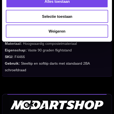
Alles toestaan
Merk:
Mission
Serie:
Force 90 Gradient
Selectie toestaan
Producttype:
Moulded flight shaft systeem
Vorm:
Standard No2
Kleur:
Gradient Green / Transparent Green
Weigeren
Beschikbare lengtes:
Short, Tweenie en Medium
Materiaal:
Hoogwaardig composietmateriaal
Eigenschap:
Vaste 90 graden flightstand
SKU:
F4466
Gebruik:
Steeltip en softtip darts met standaard 2BA
schroefdraad