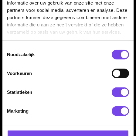
informatie over uw gebruik van onze site met onze
Tweenie en Medium. Daardoor kun je de lengte kiezen die het
partners voor social media, adverteren en analyse. Deze
beste past bij jouw barrel, grippositie en gewenste balans in
partners kunnen deze gegevens combineren met andere
de vlucht.
informatie die u aan ze heeft verstrekt of die ze hebben
verzameld op basis van uw gebruik van hun services.
Kenmerken van de Mission Force 90 Gradient Green No2
Toestemmingsselectie
Noodzakelijk
✓
Moulded flight shaft systeem van Mission
✓
Gradient Green / Transparent Green uitvoering
✓
Standard No2 flightvorm
Voorkeuren
✓
Vaste 90 graden flightstand
✓
Gemaakt van hoogwaardig composietmateriaal
Statistieken
✓
Gladde randen om deflecties te verminderen
✓
Verkrijgbaar in Short, Tweenie en Medium
✓
Geschikt voor steeltip en softtip darts met 2BA
Marketing
schroefdraad