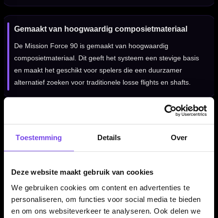
Gemaakt van hoogwaardig composietmateriaal
De Mission Force 90 is gemaakt van hoogwaardig
composietmateriaal. Dit geeft het systeem een stevige basis
en maakt het geschikt voor spelers die een duurzamer
alternatief zoeken voor traditionele losse flights en shafts.
Gladde randen voor minder deflectie
Toestemming
Details
Over
De flights hebben gladde randen die helpen om deflecties
tijdens het groeperen te verminderen. Hierdoor kunnen darts
beter langs elkaar glijden wanneer je strak bij elkaar gooit.
Deze website maakt gebruik van cookies
We gebruiken cookies om content en advertenties te
personaliseren, om functies voor social media te bieden
Verkrijgbaar in meerdere lengtes
en om ons websiteverkeer te analyseren. Ook delen we
Deze groene Gradient No2 uitvoering is verkrijgbaar in Short,