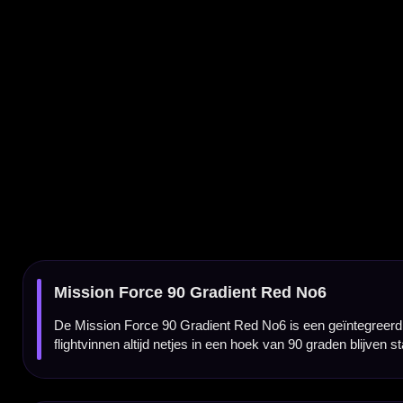
De Mission Force 90 Gradient Red No6 is een geïntegreerd flight- en shaftsysteem voor 
flightvinnen altijd netjes in een hoek van 90 graden blijven staan.
Geïntegreerd flight- en shaftsysteem
Bij de Mission Force 90 zitten de flight en shaft aan elkaar vast. Hierdoor hoef je geen lo
Standard No6 flightvorm
Deze uitvoering heeft de Standard No6 flightvorm. Dit is een populaire vorm voor spelers
Gradient Red uitvoering
De Gradient Red uitvoering heeft een transparant rode afwerking met een moderne gradien
Vaste 90 graden flightstand
De Force 90 houdt de flightvinnen in een constante 90 graden positie. Dit zorgt voor een 