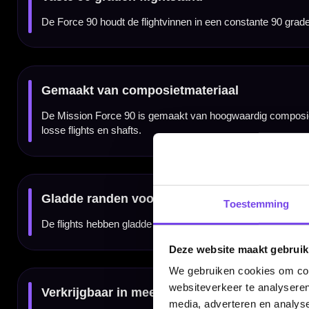
De Mission Force 90 Gradient Red No6 is vooral geschikt voor spelers die een eenvoudige
plaatsen.
Kenmerken van de Mission Force 90 Gradient Red No6
✓
Geïntegreerd flight- en shaftsysteem van Mission
✓
Gradient Red / Transparent Red uitvoering
✓
Standard No6 flightvorm
✓
Houdt de flightvinnen in een vaste 90 graden hoek
✓
Gemaakt van hoogwaardig composietmateriaal
✓
Gladde randen om deflecties te verminderen
✓
Verkrijgbaar in Short, Tweenie en Medium
✓
Ideaal voor spelers die een vaste en nette setup willen
Merk:
Mission
Toestemming
Serie:
Force 90 Gradient
Producttype:
Geïntegreerd flight- en shaftsysteem
Vorm:
Standard No6
Kleur:
Gradient Red / Transparent Red
Beschikbare lengtes:
Short, Tweenie en Medium
Deze website maakt gebruik
Materiaal:
Composietmateriaal
Eigenschap:
Vaste 90 graden flightstand
SKU:
F4478
We gebruiken cookies om cont
Gebruik:
Steeltip en softtip darts met standaard 2BA schroefdraad
websiteverkeer te analyseren
media, adverteren en analys