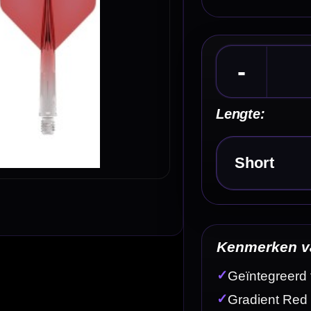
Kies een optie
Kenmerken van de Mission Force 90 Gradient R
✓
Geïntegreerd flight- en shaftsysteem van Mission
✓
Gradient Red / Transparent Red uitvoering
✓
Standard No6 flightvorm
✓
Houdt de flightvinnen in een vaste 90 graden hoek
✓
Gemaakt van hoogwaardig composietmateriaal
Omschrijving
Afbe