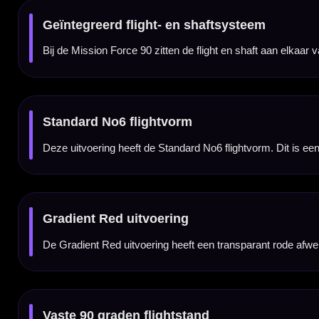
Gemaakt van composietmateriaal
De Mission Force 90 is gemaakt van hoogwaardig composietmateriaal. Dit geeft het sys
losse flights en shafts.
Gladde randen voor minder deflectie
De flights hebben gladde randen die helpen om deflecties tijdens het groeperen te vermin
Verkrijgbaar in meerdere lengtes
Deze rode Gradient No6 uitvoering is verkrijgbaar in Short, Tweenie en Medium. Daardoor
Voor een consistente vlucht
Doordat de flightvorm altijd gelijk blijft, hoef je tijdens het spelen minder vaak flights 
Voor spelers die gemak willen