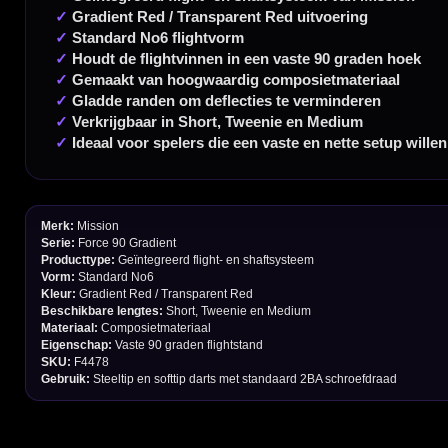
Retouren en Ruilen
Garantie en Klachten
Betaalmogelijkheden
Order Verwerking
Bedrijfsgegevens
Afstand & Hoogte
Spelregels Darten
Cadeaubonnen
Direct verzonden
Veilig 
20.000+ op voorraad
Betrouw