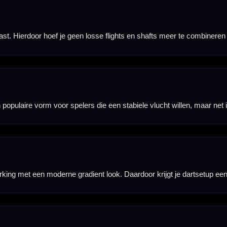
teem een stevige basis en maakt het geschikt voor spelers die een duurzamer alternatief zoeken
deren. Hierdoor kunnen darts beter langs elkaar glijden wanneer je strak bij elkaar gooit.
 kun je de lengte kiezen die het beste past bij jouw barrel, grippositie en gewenste balans in de 
recht te zetten. Dat maakt de Mission Force 90 interessant voor darters die zonder gedoe willen blijv