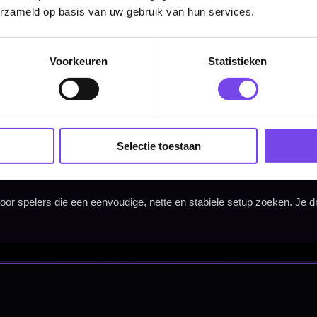
erzameld op basis van uw gebruik van hun services.
Hulp Nodig? Wij helpen graag!
Tel: 085-8769938
Voorkeuren
Statistieken
Klantenservice@mcdartshop.nl
Mcdartshop.nl Graaf Hendrikstraat 5A1, 4651TB Stee
Nederland.
Verwerking & verzending:
Op voorraad: direct verwerkt 
verzonden. Nabestelling: afhankelijk van leverancier.
Selectie toestaan
Wil je Mcdartshop.nl volgen?
Categorieën
Dartpijlen
Dartborden