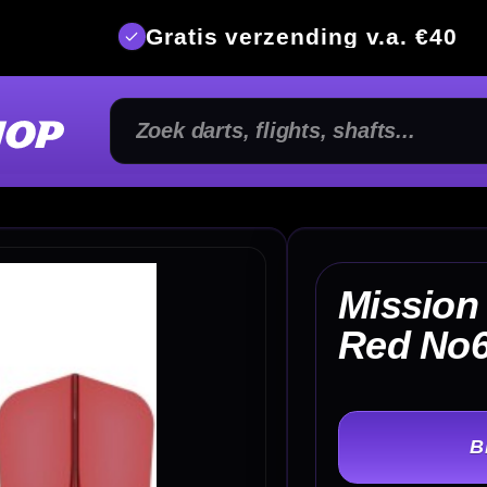
is verzending v.a. €40
350m² fysi
Mission Force 90 Gradient
€
Red No6
TER
-
Lengte: