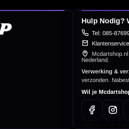
e dartwinkel
Gratis verzending
n Steenbergen
Vanaf €40
PayPal
Creditcard
Overboeking
Bancontact (BE)
De waardering bij
el Keurmerk Klantbeoordelingen
⭐⭐⭐⭐⭐
gebaseerd op
5641 reviews
.
l | KvK 66339332 |
Algemene voorwaarden
|
Privacy
|
Cookies
powered