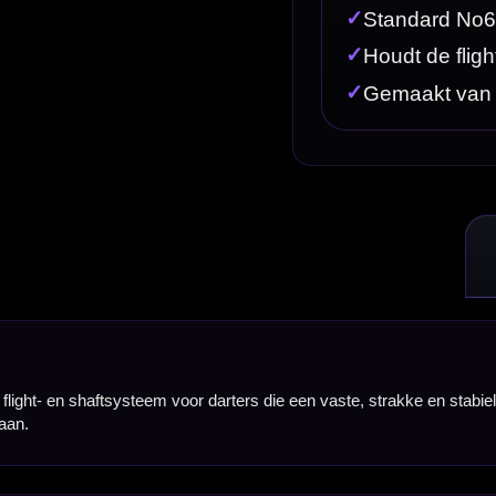
darters die een vaste, strakke en stabiele setup willen. De flight en shaft vormen één geheel, w
sse flights en shafts meer te combineren en blijft je setup tijdens het spelen stabieler en consiste
 die een stabiele vlucht willen, maar net iets compacter willen spelen dan met een grotere No2 fl
t look. Daardoor krijgt je dartsetup een opvallende en sportieve uitstraling zonder te druk te w
gelijkmatige vorm achterop de dart en helpt bij een consistente vlucht richting het dartbord.