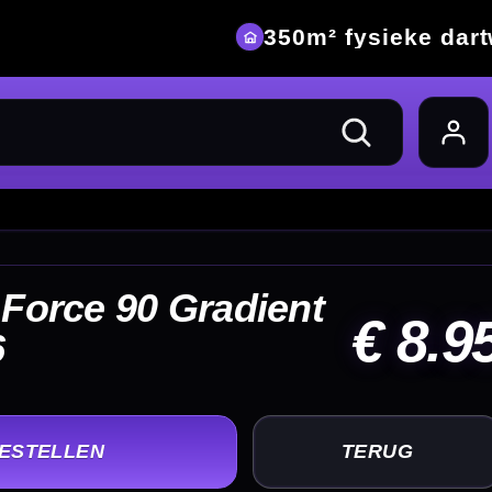
eke dartwinkel
 8.95
UG
+