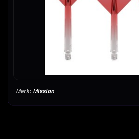
Mission
Mission Force 90 Gradient Red No6