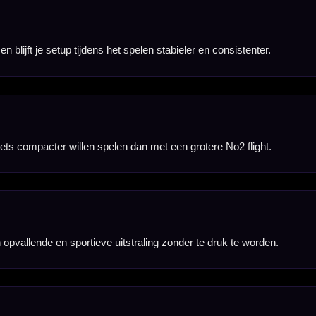
 voor traditionele
vlucht.
en gooien.