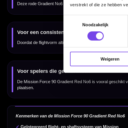
verstrekt of die ze hebben v
Toestemmingsselectie
Noodzakelijk
Dartspecialist sinds 2016
20.000+ artikelen op voorraad
350m² fysieke dartwinkel
Weigeren
Deskundig advies van echte darters
Gratis verzending vanaf €40
Handige links
Contact
Verzendingen