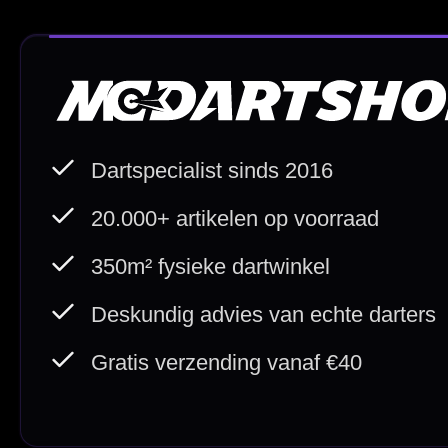
Deskundig advies
Fysiek
Van echte darters
350m² i
Betaal veilig met
iDEAL / Wero
Sofort
Webwink
is
9.3/10
Copyright © 2016-2026 Mcdartshop.n