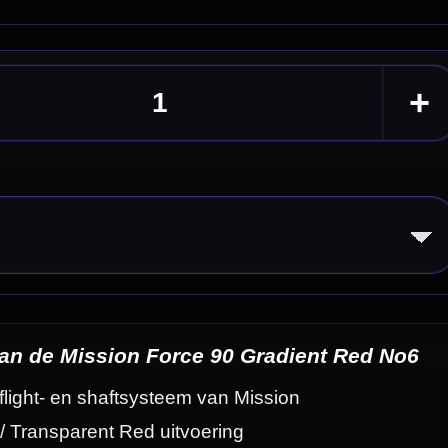
ed No6
eldingen