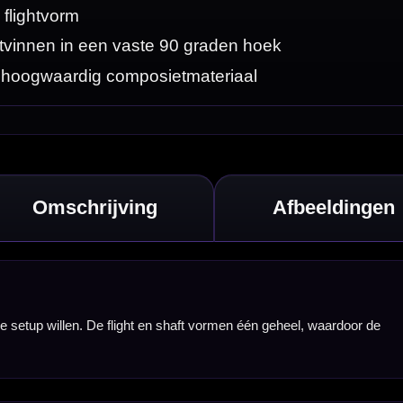
aardoor de
nter.
ight.
orden.