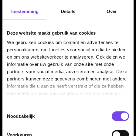
✓
Bull nose voor een nette overgang naar de punt
Toestemming
Details
Over
✓
Gefreesd Hexon shape symbol in de barrel
✓
Radial grooves aan de achterzijde voor extra controle
✓
Verkrijgbaar in 21, 23 en 25 gram
Deze website maakt gebruik van cookies
✓
Compleet geleverd met Mission shafts en Mission
We gebruiken cookies om content en advertenties te
flights
personaliseren, om functies voor social media te bieden
en om ons websiteverkeer te analyseren. Ook delen we
informatie over uw gebruik van onze site met onze
Dartpijl Materiaal:
90% Tungsten
partners voor social media, adverteren en analyse. Deze
partners kunnen deze gegevens combineren met andere
Dartpijl Gewicht:
21-23-25 Gram
informatie die u aan ze heeft verstrekt of die ze hebben
Dartpijl Kleur:
Blauw / Zwart / Zilver
verzameld op basis van uw gebruik van hun services.
Barrel profiel:
Straight barrel
Neus:
Bull nose
Toestemmingsselectie
Grip type:
Milled Hexon grip / radial grooves
Noodzakelijk
Grip zone:
Midden en achterzijde van de barrel
Dart Merk:
Mission Darts
Dartserie:
Hexon
Voorkeuren