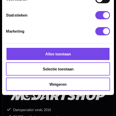
Inhoud:
Set van 3 dartpijlen inclusief Mission shafts en Mission
flights
Statistieken
Gewicht
Barrel Length
Barrel Width
Marketing
21 gram
50,00 mm
6,25 mm
23 gram
50,00 mm
6,50 mm
Alles toestaan
25 gram
50,00 mm
6,75 mm
Selectie toestaan
Weigeren
Dartspecialist sinds 2016