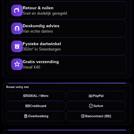
Retour & ruilen
Snel en duidelijk geregeld
Deskundig advies
Van echte darters
Fysieke dartwinkel
350m² in Steenbergen
Gratis verzending
Vanaf €40
Betaal veilig met
iDEAL / Wero
PayPal
Creditcard
Sofort
Overboeking
Bancontact (BE)