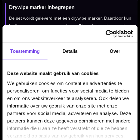
Drywipe marker inbegrepen
De set wordt geleverd met een drywipe marker. Daardoor kun
je direct scores noteren en wissen tijdens het spelen, zonder
eerst losse score-accessoires te hoeven aanschaffen.
Toestemming
Details
Over
Met fixings en montagebenodigdheden
De Mission Home Darts Centre wordt geleverd met de
Deze website maakt gebruik van cookies
benodigde fixings. Hierdoor heb je de belangrijkste
We gebruiken cookies om content en advertenties te
onderdelen bij de hand om de set netjes aan de muur te
personaliseren, om functies voor social media te bieden
bevestigen.
en om ons websiteverkeer te analyseren. Ook delen we
informatie over uw gebruik van onze site met onze
partners voor social media, adverteren en analyse. Deze
Ideaal voor beginnende darters
partners kunnen deze gegevens combineren met andere
Deze Mission dartset is vooral geschikt voor beginnende
informatie die u aan ze heeft verstrekt of die ze hebben
verzameld op basis van uw gebruik van hun services.
darters en recreatieve spelers. Omdat de belangrijkste