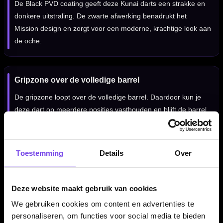
De Black PVD coating geeft deze Kunai darts een strakke en
donkere uitstraling. De zwarte afwerking benadrukt het
Mission design en zorgt voor een moderne, krachtige look aan
de oche.
Gripzone over de volledige barrel
De gripzone loopt over de volledige barrel. Daardoor kun je
deze dart op meerdere posities vasthouden en blijft de barrel
geschikt voor spelers die vooraan, centraal of meer achterop
grip zoeken.
Toestemming
Details
Over
Ontworpen voor grip en herhaalbaarheid
Deze website maakt gebruik van cookies
Door de combinatie van 95% tungsten, een torpedo barrel,
ringed grip en centre weighted balans voelt deze dart
We gebruiken cookies om content en advertenties te
personaliseren, om functies voor social media te bieden
betrouwbaar en controleerbaar aan. Dat maakt de set