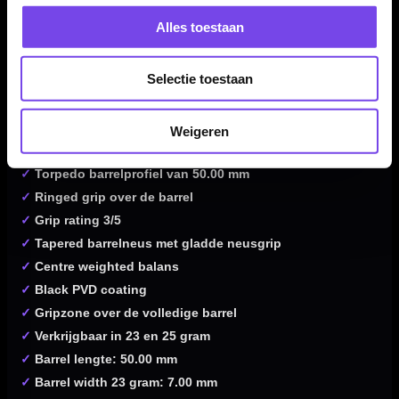
complete Mission Kunai Black setup.
Alles toestaan
Kenmerken van de Mission Kunai Black 95% Dartpijlen
Selectie toestaan
✓
Steeltip darts uit de Mission Kunai-serie
✓
Geïnspireerd op de Japanse Kunai
Weigeren
✓
Gemaakt van 95% tungsten
✓
Torpedo barrelprofiel van 50.00 mm
✓
Ringed grip over de barrel
✓
Grip rating 3/5
✓
Tapered barrelneus met gladde neusgrip
✓
Centre weighted balans
✓
Black PVD coating
✓
Gripzone over de volledige barrel
✓
Verkrijgbaar in 23 en 25 gram
✓
Barrel lengte: 50.00 mm
✓
Barrel width 23 gram: 7.00 mm