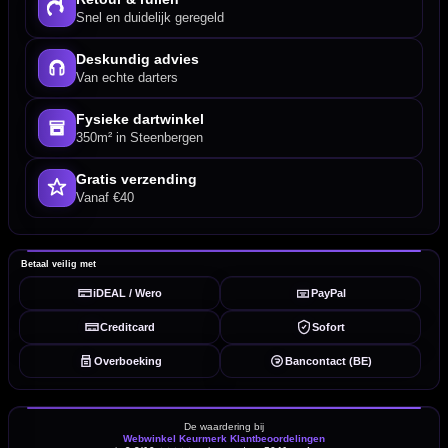
Snel en duidelijk geregeld
Deskundig advies
Van echte darters
Fysieke dartwinkel
350m² in Steenbergen
Gratis verzending
Vanaf €40
Betaal veilig met
iDEAL / Wero
PayPal
Creditcard
Sofort
Overboeking
Bancontact (BE)
De waardering bij
Webwinkel Keurmerk Klantbeoordelingen