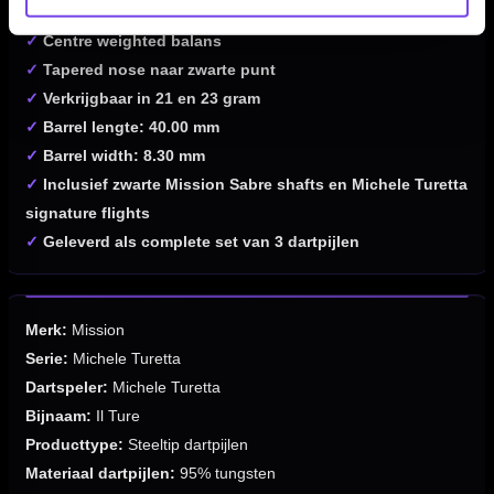
✓
Grip rating 2.5/5
✓
Centre weighted balans
✓
Tapered nose naar zwarte punt
✓
Verkrijgbaar in 21 en 23 gram
✓
Barrel lengte: 40.00 mm
✓
Barrel width: 8.30 mm
✓
Inclusief zwarte Mission Sabre shafts en Michele Turetta
signature flights
✓
Geleverd als complete set van 3 dartpijlen
Merk:
Mission
Serie:
Michele Turetta
Dartspeler:
Michele Turetta
Bijnaam:
Il Ture
Producttype:
Steeltip dartpijlen
Materiaal dartpijlen:
95% tungsten