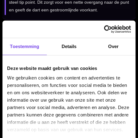
steel tip point. Dit zorgt voor een nette overgang naar de punt
en geeft de dart een gestroomlijnde voorkant.
Zilver-grijze Mission afwerking
De zilver-grijze afwerking geeft deze Michele Turetta darts een
Toestemming
Details
Over
strakke en professionele uitstraling. De combinatie van glad
tungsten, sandblasted secties en zwarte setup zorgt voor een
moderne Mission look.
Deze website maakt gebruik van cookies
We gebruiken cookies om content en advertenties te
personaliseren, om functies voor social media te bieden
Verkrijgbaar in 21 en 23 gram
en om ons websiteverkeer te analyseren. Ook delen we
informatie over uw gebruik van onze site met onze
De Mission Michele Turetta 95% dartpijlen zijn verkrijgbaar in
partners voor social media, adverteren en analyse. Deze
21 en 23 gram. Beide varianten hebben een barrel lengte van
partners kunnen deze gegevens combineren met andere
40.00 mm en een barrel width van 8.30 mm.
informatie die u aan ze heeft verstrekt of die ze hebben
verzameld op basis van uw gebruik van hun services.