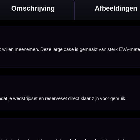
n tijdens vervoer.
aining, competitie
 case onnodig groot
ires.