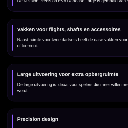
Darts en accessoires niet inbegrepen
Dit product bestaat uit de Mission Precision EVA Dartcase Large zelf. Darts, flights, 
Kenmerken van de Mission Precision EVA Dartcase Large
✓
Stevige Mission EVA dartcase
✓
Geschikt voor 2 volledig gemonteerde dartsets
✓
Gemaakt van sterk EVA-materiaal
✓
Vakken voor extra flights, shafts en accessoires
✓
Large uitvoering met extra opbergruimte
✓
Precision print met sportieve uitstraling
✓
Darts en accessoires niet inbegrepen
Merk:
Mission
Serie:
Printed EVA
Producttype:
Dartcase / darts wallet
Categorie:
Dart cases / opbergen
Uitvoering:
Large Precision
Design:
Precision
Materiaal:
EVA
Capaciteit:
2 volledig gemonteerde dartsets
Extra opbergruimte:
Vakken voor flights, shafts en accessoires
Darts inbegrepen:
Nee
Accessoires inbegrepen:
Nee
SKU:
W825
Gebruik:
Training, competitie, toernooi en recreatief darten