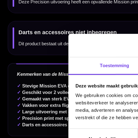
Dartspecialist sinds 2016
20.000+ artikelen op voorraad
Toestemming
350m² fysieke dartwinkel
Deskundig advies van echte darters
Deze website maakt gebruik
Gratis verzending vanaf €40
We gebruiken cookies om cont
websiteverkeer te analyseren
media, adverteren en analys
verstrekt of die ze hebben v
Handige links
Toestemmingsselectie
Contact