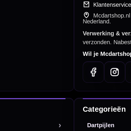
e dartwinkel
Gratis verzending
n Steenbergen
Vanaf €40
PayPal
Creditcard
Overboeking
Bancontact (BE)
De waardering bij
el Keurmerk Klantbeoordelingen
⭐⭐⭐⭐⭐
gebaseerd op
5641 reviews
.
l | KvK 66339332 |
Algemene voorwaarden
|
Privacy
|
Cookies
powered