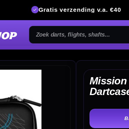
is verzending v.a. €40
350m² fysi
Mission Precision EVA
€ 
Dartcase Large
TER
-