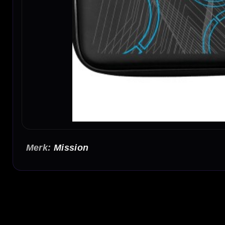
Mission
Mission Precision EVA Dartcase Large
De Mission Precision EVA Dartcase Large is een stevige dartcase voor darters die twe
en biedt ruimte voor 2 volledig gemonteerde dartsets.
Ruimte voor 2 volledig gemonteerde dartsets
In deze Mission dartcase kun je 2 complete sets darts bewaren. Je darts kunnen met shafts