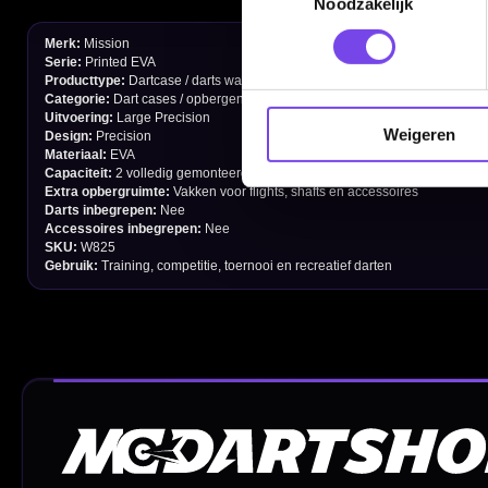
Noodzakelijk
Verzendingen
Retouren en Ruilen
Garantie en Klachten
Weigeren
Betaalmogelijkheden
Order Verwerking
Bedrijfsgegevens
Afstand & Hoogte
Spelregels Darten
Cadeaubonnen
Direct verzonden
Veilig 
20.000+ op voorraad
Betrouw