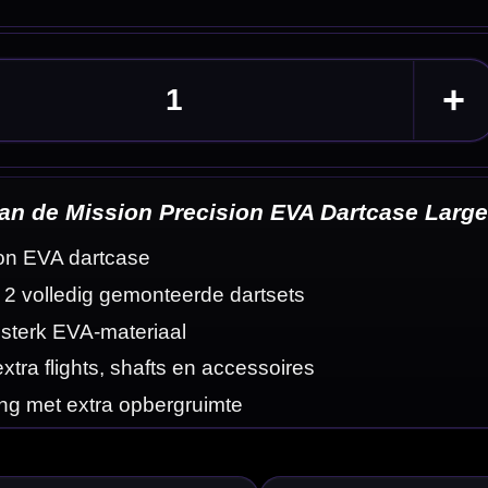
ase Large
eldingen
terk EVA-materiaal
gebruik.