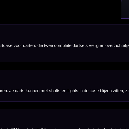
t voor een robuuste buitenkant die je darts beter beschermt tegen stoten, druk en beschadiginge
ere kleine dartaccessoires. Zo neem je eenvoudig de belangrijkste reserveonderdelen mee naar tr
tset. Je hebt ruimte voor je vaste set, een reserveset en belangrijke accessoires, zonder dat de
case praktische bescherming met een sportieve uitstraling die goed past bij moderne dartaccesso