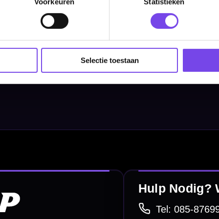
Voorkeuren
Statistieken
Dartborden
Soft Tip Darts
Dart Shirts & Kleding
Selectie toestaan
Mobiele Dartbaan
Complete Sets
Scoreborden
Personaliseren
Dart Accessoires
Surrounds
betalen
Retour & ruilen
bare betaalmethodes
Snel en duidelijk geregeld