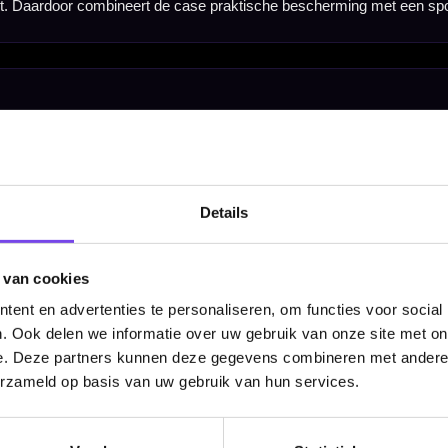
Hulp Nodig? Wij helpen graag!
Tel: 085-8769938
Klantenservice@mcdartshop.nl
Mcdartshop.nl Graaf Hendrikstraat 5A1, 4651TB Stee
Nederland.
Verwerking & verzending:
Op voorraad: direct verwerkt 
Details
verzonden. Nabestelling: afhankelijk van leverancier.
Wil je Mcdartshop.nl volgen?
 van cookies
ent en advertenties te personaliseren, om functies voor social
. Ook delen we informatie over uw gebruik van onze site met on
e. Deze partners kunnen deze gegevens combineren met andere i
erzameld op basis van uw gebruik van hun services.
Categorieën
Dartpijlen