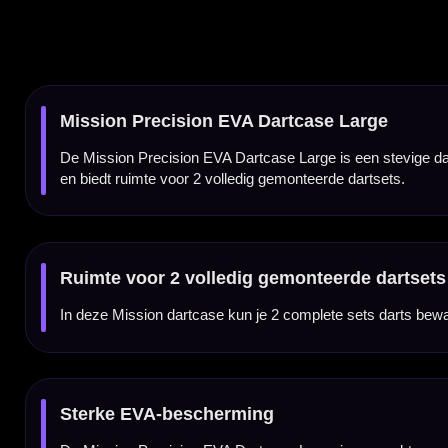
Sterke EVA-bescherming
De Mission Precision EVA Dartcase Large is gemaakt van stevig EVA-materiaal. Dit zorg
Vakken voor flights, shafts en accessoires
Naast ruimte voor twee dartsets heeft de case vakken voor extra flights, shafts en and
of toernooi.
Large uitvoering voor extra opbergruimte
De large uitvoering is ideaal voor spelers die meer willen meenemen dan alleen één dar
wordt.
Precision design
Deze Precision uitvoering heeft een opvallende Mission print. Daardoor combineert de 