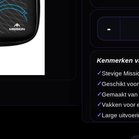
Kenmerken van de Mission Precision EVA Dartc
✓
Stevige Mission EVA dartcase
✓
Geschikt voor 2 volledig gemonteerde dartsets
✓
Gemaakt van sterk EVA-materiaal
✓
Vakken voor extra flights, shafts en accessoires
✓
Large uitvoering met extra opbergruimte
Omschrijving
Afbe
e complete dartsets veilig en overzichtelijk willen meenemen. Deze large case is gemaakt van s
 en flights in de case blijven zitten, zodat je wedstrijdset en reserveset direct klaar zijn voor 