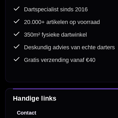
Deskundig advies
Fysiek
Van echte darters
350m² i
Betaal veilig met
iDEAL / Wero
Sofort
Webwink
is
9.3/10
Copyright © 2016-2026 Mcdartshop.n