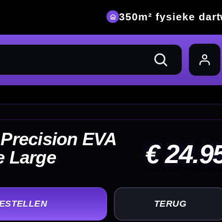
eke dartwinkel
24.95
UG
+