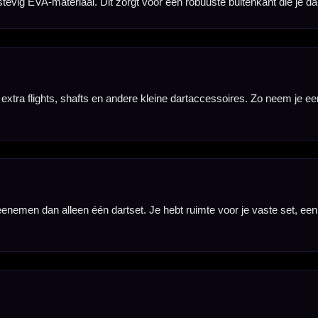
shafts en overige accessoires worden niet meegeleverd en moeten apart aanwezig zijn of apart wo