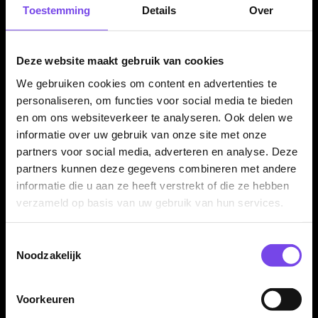
Mission flights per set van 3 stuks
Toestemming
Details
Over
De Mission Rhys Griffin Std Flights worden geleverd per set
van drie stuks. Daarmee heb je direct genoeg flights voor één
Deze website maakt gebruik van cookies
complete set dartpijlen. Ideaal als vervanging, reserve of als
player flight voor je Mission dartsetup.
We gebruiken cookies om content en advertenties te
personaliseren, om functies voor social media te bieden
en om ons websiteverkeer te analyseren. Ook delen we
informatie over uw gebruik van onze site met onze
Kenmerken van de Mission Rhys Griffin Std Flights
partners voor social media, adverteren en analyse. Deze
✓
Originele Mission Rhys Griffin dart flights
partners kunnen deze gegevens combineren met andere
✓
No2 flightvorm
informatie die u aan ze heeft verstrekt of die ze hebben
✓
Gemaakt van 100 micron materiaal
verzameld op basis van uw gebruik van hun services.
✓
Rhys Griffin player design
✓
Stevige basis voor goede grip op de shaft
Toestemmingsselectie
✓
Geschikt als vervanging of reserveflight
Noodzakelijk
✓
Goed te combineren met verschillende dartsets
✓
Geleverd per set van 3 stuks
Voorkeuren