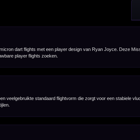
Hierdoor voelt de flight solide aan en blijft deze goed in vorm tijdens het spelen. De stevige bas
aardoor zijn ze ideaal voor spelers die hun dartsetup willen afmaken met officiële Mission player
kerheid kun je deze flights combineren met flight rings of lock rings, zodat de flight nog steviger va
e heb je direct genoeg flights voor één complete set dartpijlen. Ideaal als vervanging, reserve o