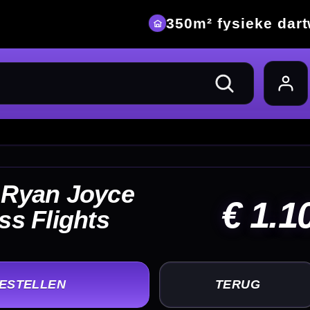
eke dartwinkel
 1.10
UG
+