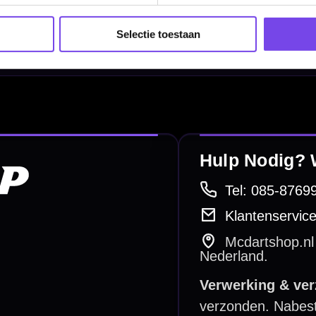
Mobiele Dartbaan
Selectie toestaan
Complete Sets
Scoreborden
Personaliseren
Dart Accessoires
Surrounds
betalen
Retour & ruilen
bare betaalmethodes
Snel en duidelijk geregeld
e dartwinkel
Gratis verzending
n Steenbergen
Vanaf €40