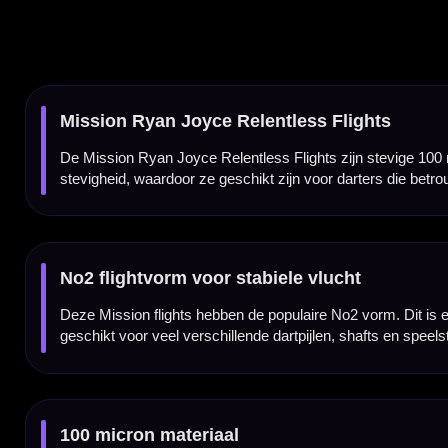
100 micron materiaal
De Mission Ryan Joyce Relentless flights zijn gemaakt van stevig 100 micron materiaal. 
voor een goede passing in de shaft.
Ryan Joyce Relentless player design
Het Ryan Joyce Relentless design geeft deze flights een herkenbare spelersuitstraling. D
Goede grip op de shaft
Door het stevige 100 micron materiaal blijft de flight goed in de shaft zitten. Voor extra ze
tijdens het gooien.
Mission flights per set van 3 stuks
De Mission Ryan Joyce Relentless Flights worden geleverd per set van drie stuks. Daarme
voor je Mission dartsetup.