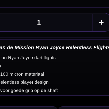
s Flights
eldingen
aling met goede
elentless Flights