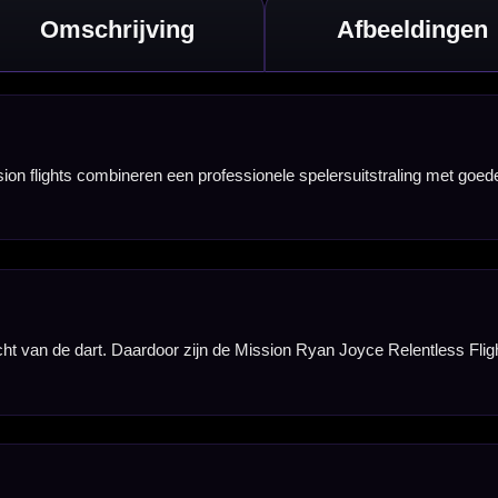
is zorgt bovendien
 flights.
st blijft zitten
f als player flight