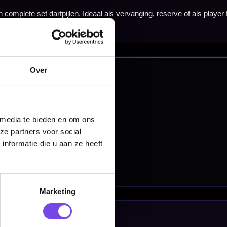
nbergen,
en
Over
 media te bieden en om ons
ze partners voor social
nformatie die u aan ze heeft
Marketing