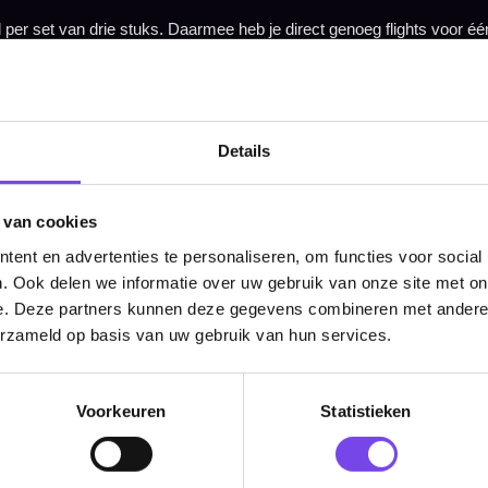
Tel: 085-8769938
Klantenservice@mcdartshop.nl
Mcdartshop.nl Graaf Hendrikstraat 5A1, 4651TB Stee
Nederland.
Verwerking & verzending:
Op voorraad: direct verwerkt 
verzonden. Nabestelling: afhankelijk van leverancier.
Details
Wil je Mcdartshop.nl volgen?
 van cookies
ent en advertenties te personaliseren, om functies voor social
. Ook delen we informatie over uw gebruik van onze site met on
Categorieën
e. Deze partners kunnen deze gegevens combineren met andere i
erzameld op basis van uw gebruik van hun services.
Dartpijlen
Dartborden
Voorkeuren
Statistieken
Soft Tip Darts
Dart Shirts & Kleding