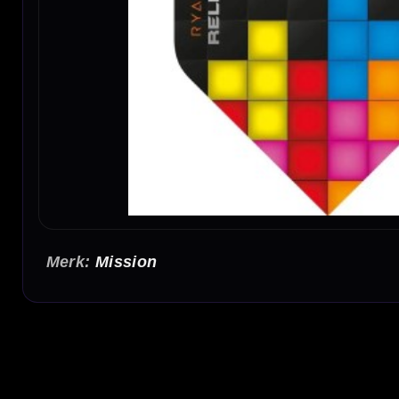
Mission
Mission Ryan Joyce Relentless Flights
De Mission Ryan Joyce Relentless Flights zijn stevige 100 micron dart flights met een
stevigheid, waardoor ze geschikt zijn voor darters die betrouwbare player flights zoeken
No2 flightvorm voor stabiele vlucht
Deze Mission flights hebben de populaire No2 vorm. Dit is een veelgebruikte standaard 
geschikt voor veel verschillende dartpijlen, shafts en speelstijlen.