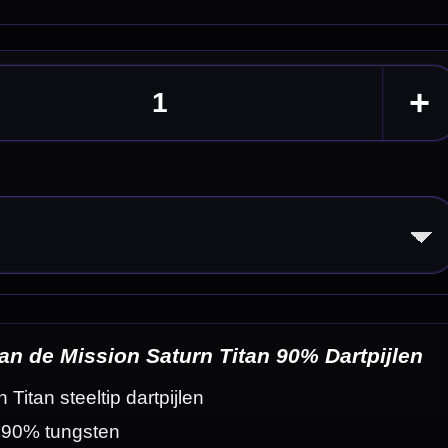
tpijlen
ccenten
ease
eldingen