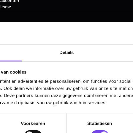
Hulp Nodig? Wij helpen graag!
Tel: 085-8769938
Klantenservice@mcdartshop.nl
Mcdartshop.nl Graaf Hendrikstraat 5A1, 4651TB Stee
Nederland.
Verwerking & verzending:
Op voorraad: direct verwerkt 
verzonden. Nabestelling: afhankelijk van leverancier.
Details
Wil je Mcdartshop.nl volgen?
 van cookies
ent en advertenties te personaliseren, om functies voor social
. Ook delen we informatie over uw gebruik van onze site met on
e. Deze partners kunnen deze gegevens combineren met andere i
Categorieën
erzameld op basis van uw gebruik van hun services.
Dartpijlen
Dartborden
Voorkeuren
Statistieken
Soft Tip Darts