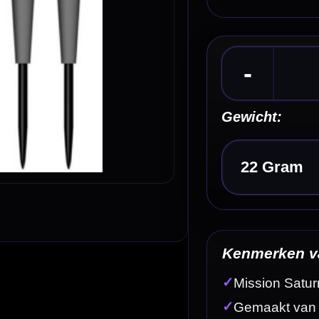
Kies een optie
Kenmerken van de Mission Saturn Titan 90% Dar
✓
Mission Saturn Titan steeltip dartpijlen
✓
Gemaakt van 90% tungsten
✓
Zwart/zilveren Saturn-afwerking met natural tungsten a
✓
Volledig gladde sandblasted barrel voor een rustige rel
✓
Tapered front nose met zwarte punt
Omschrijving
Afbe