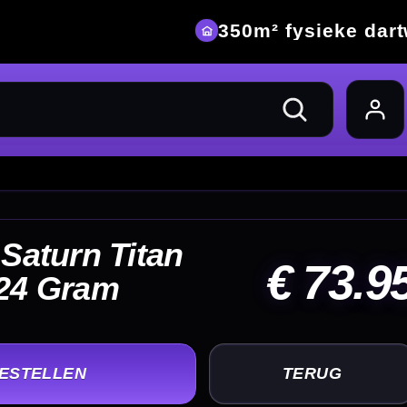
eke dartwinkel
73.95
UG
+