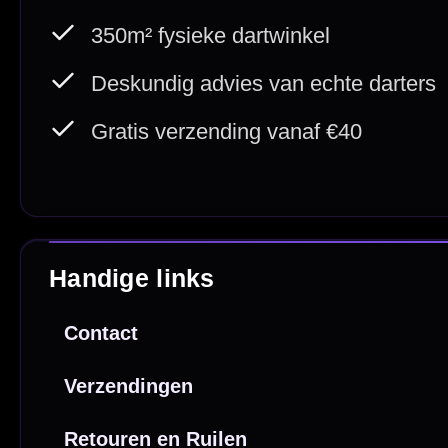
Betaal veilig met
iDEAL / Wero
Sofort
Webwink
is
9.3/10
Copyright © 2016-2026 Mcdartshop.n