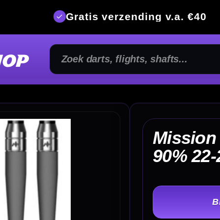
is verzending v.a. €40
350m² fysi
Mission Saturn Titan
€ 
90% 22-24 Gram
TER
-
Gewicht: