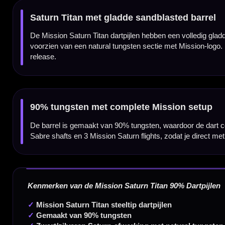
✓
Verkrijgbaar in 22 en 24 gram
✓
Compleet geleverd met Mission Sabre shafts en Mission Saturn flights
Dartpijl Materiaal:
90% Tungsten
Dartpijl Gewicht:
22-24 Gram
Dartpijl Kleur:
Zwart / Zilver / Natural Tungsten
Barrel profiel:
Glad / tapered barrel
Neus:
Tapered front nose
Grip type:
Smooth / sandblasted barrel
Grip zone:
Volledig gladde barrel met natural tungsten achtersectie
Dart Merk:
Mission Darts
Dartserie:
Saturn Titan 90%
Inhoud:
Set van 3 dartpijlen inclusief 3 Mission Sabre shafts en 3 Mission Saturn flights
Gewicht
Barrel Length
22 gram
50,00 mm
24 gram
50,00 mm