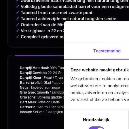
Dartspecialist sinds 2016
20.000+ artikelen op voorraad
350m² fysieke dartwinkel
Toestemming
Deskundig advies van echte darters
Gratis verzending vanaf €40
Deze website maakt gebruik
We gebruiken cookies om cont
websiteverkeer te analyseren
media, adverteren en analys
Handige links
verstrekt of die ze hebben v
Contact
Toestemmingsselectie
Verzendingen
Noodzakelijk
Retouren en Ruilen