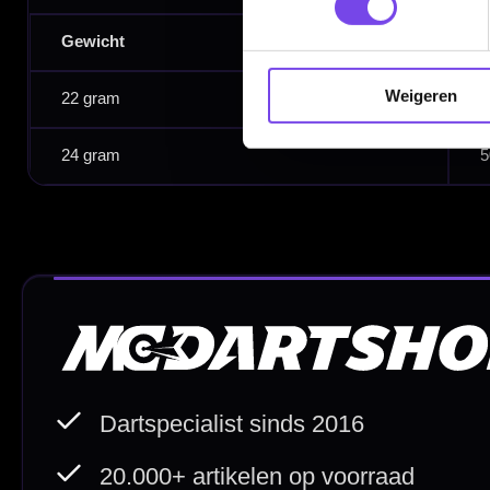
Garantie en Klachten
Betaalmogelijkheden
Weigeren
Order Verwerking
Bedrijfsgegevens
Afstand & Hoogte
Spelregels Darten
Cadeaubonnen
Direct verzonden
Veilig 
20.000+ op voorraad
Betrouw
Deskundig advies
Fysiek
Van echte darters
350m² i