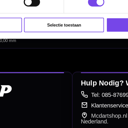
Dart Shirts & Kleding
Mobiele Dartbaan
Selectie toestaan
Complete Sets
Scoreborden
Personaliseren
Dart Accessoires
Surrounds
betalen
Retour & ruilen
bare betaalmethodes
Snel en duidelijk geregeld
e dartwinkel
Gratis verzending
n Steenbergen
Vanaf €40