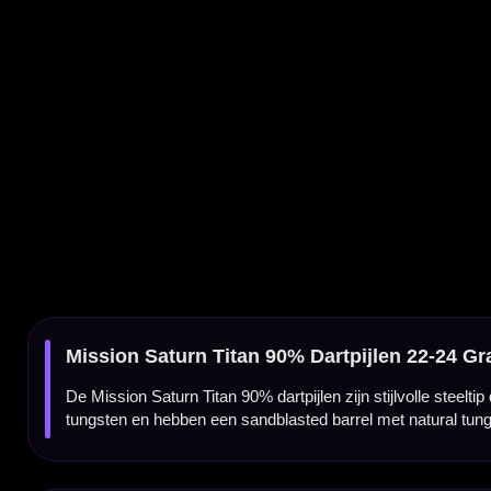
De Mission Saturn Titan 90% dartpijlen zijn stijlvolle steeltip darts voor spelers die e
tungsten en hebben een sandblasted barrel met natural tungsten accenten. Door het gladd
Saturn Titan met gladde sandblasted barrel
De Mission Saturn Titan dartpijlen hebben een volledig gladde sandblasted 90% tungsten 
voorzien van een natural tungsten sectie met Mission-logo. Dit maakt de Titan een inte
release.
90% tungsten met complete Mission setup
De barrel is gemaakt van 90% tungsten, waardoor de dart compact blijft en toch voldo
Sabre shafts en 3 Mission Saturn flights, zodat je direct met een volledige setup kunt s
Kenmerken van de Mission Saturn Titan 90% Dartpijlen
✓
Mission Saturn Titan steeltip dartpijlen
✓
Gemaakt van 90% tungsten
✓
Zwart/zilveren Saturn-afwerking met natural tungsten accenten
✓
Volledig gladde sandblasted barrel voor een rustige release
✓
Tapered front nose met zwarte punt
✓
Tapered achterzijde met natural tungsten sectie
✓
Onderdeel van de Mission Saturn-serie