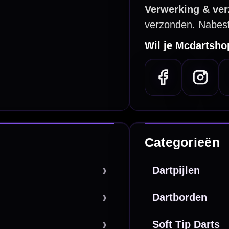
PayPal
Creditcard
Overboeking
Bancontact (BE)
De waardering bij
el Keurmerk Klantbeoordelingen
⭐⭐⭐⭐⭐
gebaseerd op
5641 reviews
.
l | KvK 66339332 |
Algemene voorwaarden
|
Privacy
|
Cookies
powered