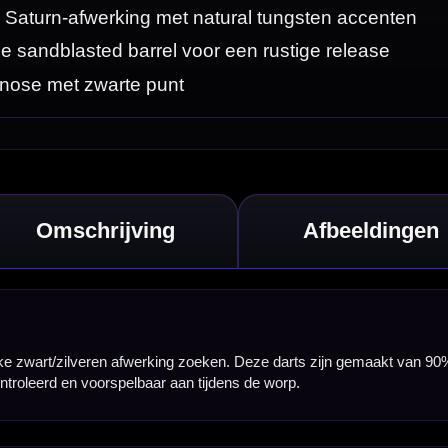
gemaakt van 90%
ed achterzijde is
pele, schone
d met 3 Mission