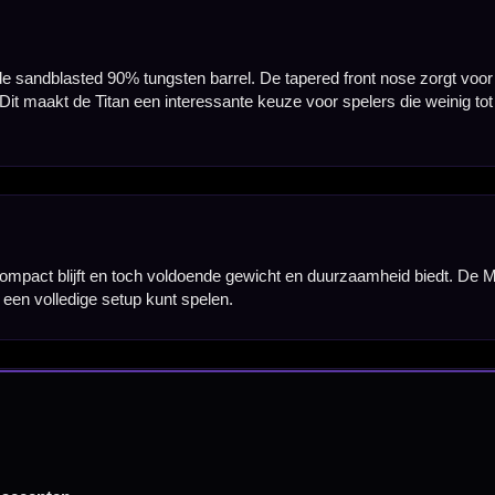
Barrel Width
7,00 mm
7,50 mm