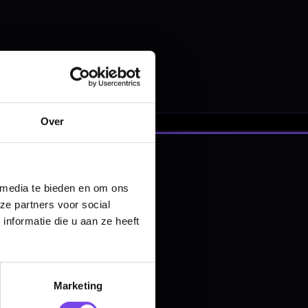
nbergen,
en
Over
 media te bieden en om ons
ze partners voor social
nformatie die u aan ze heeft
Marketing