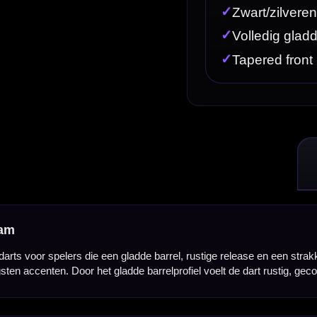
en gladde barrel, rustige release en een strakke zwart/zilveren afwerking zoeken. Deze darts zijn 
e barrelprofiel voelt de dart rustig, gecontroleerd en voorspelbaar aan tijdens de worp.
barrel. De tapered front nose zorgt voor een nette overgang naar de zwarte punt, terwijl de taper
ressante keuze voor spelers die weinig tot geen agressieve grip willen en vertrouwen op een soe
ende gewicht en duurzaamheid biedt. De Mission Saturn Titan dartpijlen worden compleet gelever
pelen.