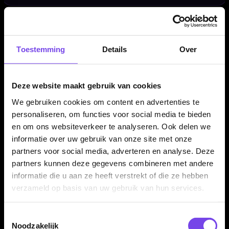
Geschikt voor steel tip en softtip darts
De standaard is bedoeld om gemonteerde darts te
Toestemming
Details
Over
presenteren. Je kunt hem gebruiken voor veel normale steel
tip en softtip dartsets, zolang de darts qua vorm en lengte
Deze website maakt gebruik van cookies
goed in de display passen.
We gebruiken cookies om content en advertenties te
personaliseren, om functies voor social media te bieden
Eenvoudig schoon te maken
en om ons websiteverkeer te analyseren. Ook delen we
informatie over uw gebruik van onze site met onze
Door het acryl materiaal is de Mission Station 12 eenvoudig
partners voor social media, adverteren en analyse. Deze
schoon te maken. Daardoor blijft de display netjes ogen, ook
partners kunnen deze gegevens combineren met andere
wanneer hij langdurig in een dartkamer of winkelpresentatie
informatie die u aan ze heeft verstrekt of die ze hebben
staat.
verzameld op basis van uw gebruik van hun services.
Toestemmingsselectie
Darts niet inbegrepen
Noodzakelijk