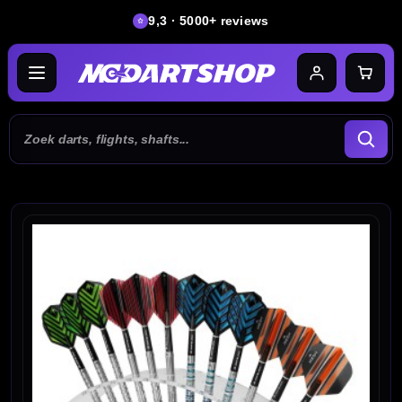
9,3 · 5000+ reviews