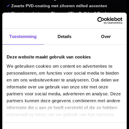
✓
Zwarte PVD-coating met zilveren milled accenten
✓
Signature darts van Thomas “The Bulldog” Banks
✓
Straight barrel design met smooth bull nose
✓
Radial grooves over de lange gripzone
✓
Horizontale silver milled cuts voor extra gripfeedback
Toestemming
Details
Over
✓
Kleine gladde achtersectie met Mission-logo
✓
Verkrijgbaar in 22, 24 en 26 gram
Deze website maakt gebruik van cookies
✓
Compleet geleverd met Mission Sabre shafts en Thomas
Banks flights
We gebruiken cookies om content en advertenties te
personaliseren, om functies voor social media te bieden
en om ons websiteverkeer te analyseren. Ook delen we
informatie over uw gebruik van onze site met onze
Dartpijl Materiaal:
90% Tungsten
partners voor social media, adverteren en analyse. Deze
Dartpijl Gewicht:
22-24-26 Gram
partners kunnen deze gegevens combineren met andere
Dartpijl Kleur:
Zwart / Zilver
informatie die u aan ze heeft verstrekt of die ze hebben
Barrel profiel:
Straight barrel
verzameld op basis van uw gebruik van hun services.
Neus:
Smooth bull nose
Grip type:
Radial grooves / horizontal silver milled cuts / ringed