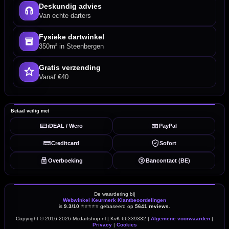
Deskundig advies
Van echte darters
Fysieke dartwinkel
350m² in Steenbergen
Gratis verzending
Vanaf €40
Betaal veilig met
iDEAL / Wero
PayPal
Creditcard
Sofort
Overboeking
Bancontact (BE)
De waardering bij
Webwinkel Keurmerk Klantbeoordelingen
is
9.3/10
⭐⭐⭐⭐⭐
gebaseerd op
5641 reviews
.
Copyright © 2016-2026 Mcdartshop.nl | KvK 66339332 |
Algemene voorwaarden
|
Privacy
|
Cookies