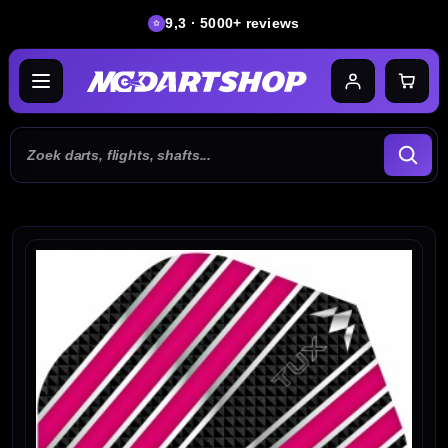
9,3 · 5000+ reviews