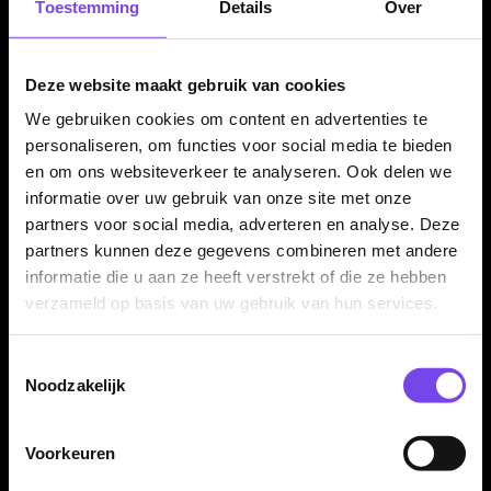
Toestemming
Details
Over
De Mission TUX Roze Flights worden geleverd per set van
drie stuks. Daarmee heb je direct genoeg flights voor één
complete set dartpijlen. Ideaal als vervanging, reserve of als
Deze website maakt gebruik van cookies
roze upgrade voor je huidige dartsetup.
We gebruiken cookies om content en advertenties te
personaliseren, om functies voor social media te bieden
en om ons websiteverkeer te analyseren. Ook delen we
Kenmerken van de Mission TUX Roze Flights
informatie over uw gebruik van onze site met onze
partners voor social media, adverteren en analyse. Deze
✓
Originele Mission TUX dart flights
partners kunnen deze gegevens combineren met andere
✓
Standaard flightvorm
informatie die u aan ze heeft verstrekt of die ze hebben
✓
Gemaakt van 100 micron materiaal
verzameld op basis van uw gebruik van hun services.
✓
Roze kleur
✓
Mission TUX design
Toestemmingsselectie
✓
Stevige basis voor goede grip op de shaft
Noodzakelijk
✓
Te combineren met Mission F-Lock Rings
✓
Geleverd per set van 3 stuks
Voorkeuren