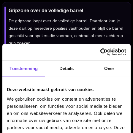
Gripzone over de volledige barrel
De gripzone loopt over de volledige barrel. Daardoor kun je
deze dart op meerdere posities vasthouden en blijft de barrel
geschikt voor spelers die vooraan, centraal of meer achterop
grip zoeken.
Ontworpen voor een constante release
Toestemming
Details
Over
Door de combinatie van 90% tungsten, scalloped barrelvorm,
nano/ring grip en centre weighted balans voelt deze dart
Deze website maakt gebruik van cookies
betrouwbaar en rustig aan. Dat maakt de set geschikt voor
We gebruiken cookies om content en advertenties te
spelers die controle, gripgevoel en herhaalbaarheid zoeken.
personaliseren, om functies voor social media te bieden
en om ons websiteverkeer te analyseren. Ook delen we
informatie over uw gebruik van onze site met onze
Verkrijgbaar in 22 en 24 gram
partners voor social media, adverteren en analyse. Deze
De Mission Viktor Tingstrom 90% dartpijlen zijn verkrijgbaar in