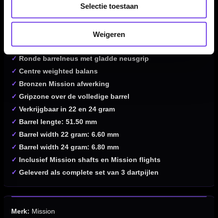
Selectie toestaan
✓
Gemaakt van 90% tungsten
✓
Scalloped barrelprofiel van 51.50 mm
✓
Nano grip en ringed grip
Weigeren
✓
Grip rating 2.5/5
✓
Ronde barrelneus met gladde neusgrip
✓
Centre weighted balans
✓
Bronzen Mission afwerking
✓
Gripzone over de volledige barrel
✓
Verkrijgbaar in 22 en 24 gram
✓
Barrel lengte: 51.50 mm
✓
Barrel width 22 gram: 6.60 mm
✓
Barrel width 24 gram: 6.80 mm
✓
Inclusief Mission shafts en Mission flights
✓
Geleverd als complete set van 3 dartpijlen
Merk:
Mission