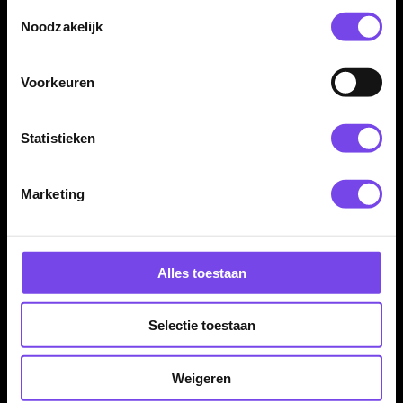
Toestemmingsselectie
Noodzakelijk
Voorkeuren
Statistieken
Dartspecialist sinds 2016
20.000+ artikelen op voorraad
Marketing
350m² fysieke dartwinkel
Deskundig advies van echte darters
Gratis verzending vanaf €40
Alles toestaan
Hulp Nodig? Wij helpen graag!
Selectie toestaan
Tel: 085-8769938
Klantenservice@mcdartshop.nl
Weigeren
Mcdartshop.nl Graaf Hendrikstraat 5A1, 4651TB Steenbergen,
Nederland.