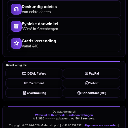
Deskundig advies
Van echte darters
Fysieke dartwinkel
350m² in Steenbergen
Gratis verzending
Vanaf €40
Betaal veilig met
iDEAL / Wero
PayPal
Creditcard
Sofort
Overboeking
Bancontact (BE)
De waardering bij
Webwinkel Keurmerk Klantbeoordelingen
is
9.3/10
⭐⭐⭐⭐⭐
gebaseerd op
5641 reviews
.
Copyright © 2016-2026 Mcdartshop.nl | KvK 66339332 |
Algemene voorwaarden
|