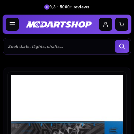
9,3 · 5000+ reviews