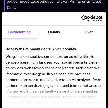
ook een mooie accessoire voor fans van Phil Taylor en Target
Darts.
Kenmerken van de Target Phil Taylor Throw Line
Toestemming
Details
Over
✓
Throw line van Target Darts
✓
Phil Taylor Power design
✓
Voor een vaste en consistente werpafstand
Deze website maakt gebruik van cookies
✓
Afstandsaanduiding in meters en feet/inches
We gebruiken cookies om content en advertenties te
✓
Zwart/oranje ontwerp met Target-logo’s
personaliseren, om functies voor social media te bieden
✓
Ideaal voor thuisbanen, training en dartkamers
en om ons websiteverkeer te analyseren. Ook delen we
informatie over uw gebruik van onze site met onze
partners voor social media, adverteren en analyse. Deze
Producttype:
Throw line / oche line
partners kunnen deze gegevens combineren met andere
Geschikt voor:
Vaste werpafstand bij darts
informatie die u aan ze heeft verstrekt of die ze hebben
Uitvoering:
Phil Taylor Power design
verzameld op basis van uw gebruik van hun services.
Dart Merk:
Target