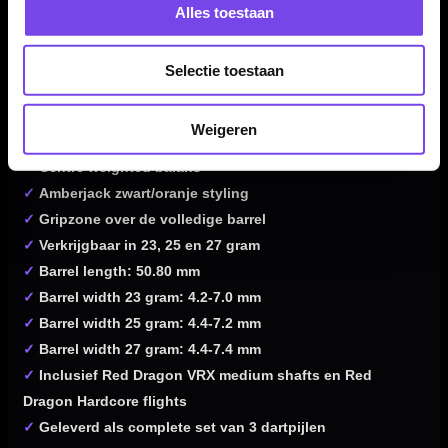
✓
Steeltip darts van Red Dragon
Alles toestaan
✓
Gemaakt van 90% tungsten
✓
Specialist barrelprofiel van 50.80 mm
Selectie toestaan
✓
Dual groove grip over de barrel
✓
Grip level 4/5
Weigeren
✓
Tapered front profile
✓
Centre weighted balans
✓
Amberjack zwart/oranje styling
✓
Gripzone over de volledige barrel
✓
Verkrijgbaar in 23, 25 en 27 gram
✓
Barrel length: 50.80 mm
✓
Barrel width 23 gram: 4.2-7.0 mm
✓
Barrel width 25 gram: 4.4-7.2 mm
✓
Barrel width 27 gram: 4.4-7.4 mm
✓
Inclusief Red Dragon VRX medium shafts en Red
Dragon Hardcore flights
✓
Geleverd als complete set van 3 dartpijlen