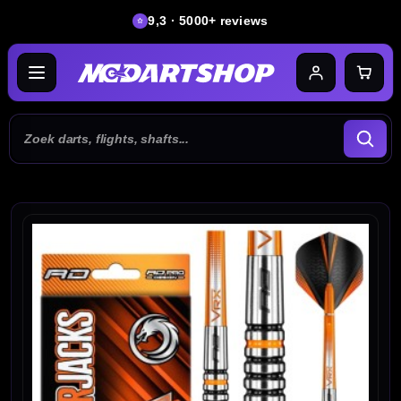
9,3 · 5000+ reviews