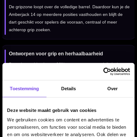
De gripzone loopt over de volledige barrel. Daardoor kun je de
Amberjack 14 op meerdere posities vasthouden en blijft de
dart geschikt voor spelers die vooraan, centraal of meer
achterop grip zoeken.
Ontworpen voor grip en herhaalbaarheid
Door de combinatie van 90% tungsten, een specialistisch
barrelprofiel, dual groove grip en centre weighted balans voelt
deze dart betrouwbaar en controleerbaar aan. Dat maakt de
set geschikt voor spelers die een vaste grippositie en
Toestemming
Details
Over
constante release belangrijk vinden.
Deze website maakt gebruik van cookies
Verkrijgbaar in 23, 25 en 27 gram
We gebruiken cookies om content en advertenties te
personaliseren, om functies voor social media te bieden
De Red Dragon Amberjack 14 90% dartpijlen zijn verkrijgbaar
en om ons websiteverkeer te analyseren. Ook delen we