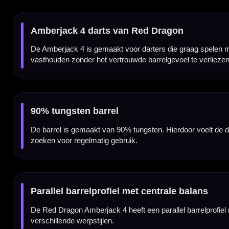
Het square grooves gripprofiel geeft de Amberjack 4 een duidelijke, maar niet overdreve
sessies traint of competitie speelt.
Grip over de volledige barrel
De gripzone loopt over de volledige barrel. Dat maakt deze dart interessant voor spelers
dart vasthouden.
Herkenbare Amberjack-afwerking
De Amberjack-serie staat bekend om de kenmerkende zwarte en oranje uitstraling. Bij de 
betrouwbaarheid en speelcomfort.
Voor training, competitie en recreatief gebruik
De Red Dragon Amberjack 4 90% dartpijlen zijn geschikt voor darters die één vaste set 
oefenen, wekelijkse competitie en recreatieve wedstrijden.
Verkrijgbaar in 23 gram