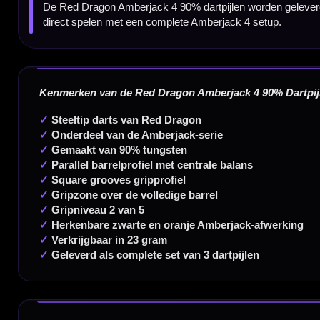
Dartspecialist sinds 2016
20.000+ artikelen op voorraad
350m² fysieke dartwinkel
Deskundig advies van echte darters
Gratis verzending vanaf €40
Handige links
Contact
Verzendingen
Retouren en Ruilen