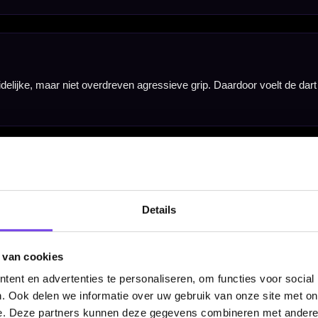
t interessant voor spelers die een populair steeltip gewicht zoeken met een evenwichtige ligging
rtpijlen, inclusief VRX polycarbonate medium shafts en Hardcore extra thick standard flights. 
Details
 van cookies
ent en advertenties te personaliseren, om functies voor social
. Ook delen we informatie over uw gebruik van onze site met on
e. Deze partners kunnen deze gegevens combineren met andere i