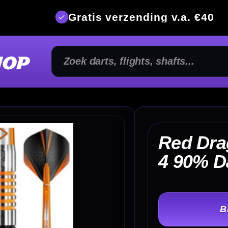
is verzending v.a. €40
350m² fysi
Red Dragon Amberjack
€ 
4 90% Dartpijlen
TER
-
Gewicht: