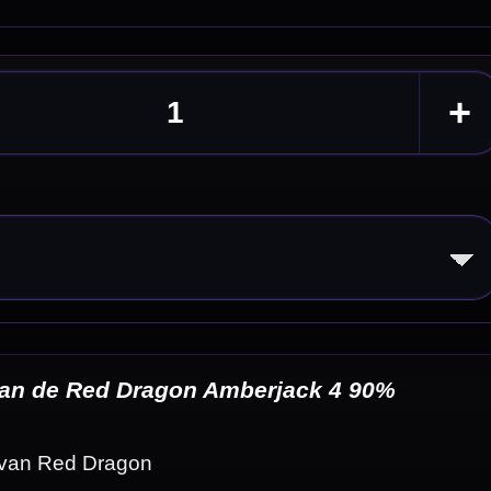
%
eldingen