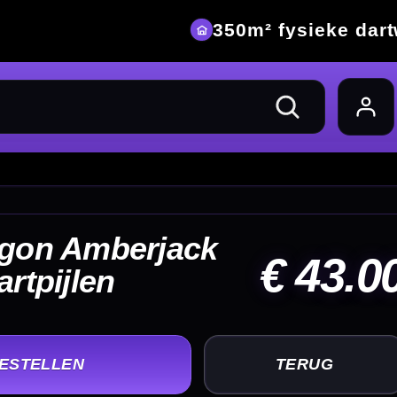
eke dartwinkel
43.00
UG
+