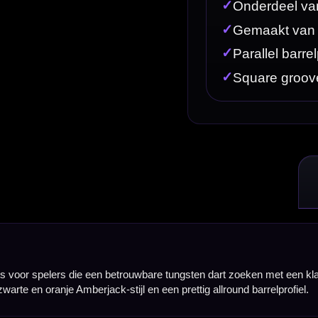
ouwbare tungsten dart zoeken met een klassiek speelgevoel en een duidelijke grip over de volled
 en een prettig allround barrelprofiel.
eel vrijheid in gripplaatsing. Door de full length gripzone kun je de dart vooraan, centraal of me
, terwijl het ontwerp compact genoeg blijft voor spelers die nauwkeurig willen groeperen en een
deling. Dit geeft de dart een evenwichtig en voorspelbaar gevoel in de hand, waardoor hij geschi