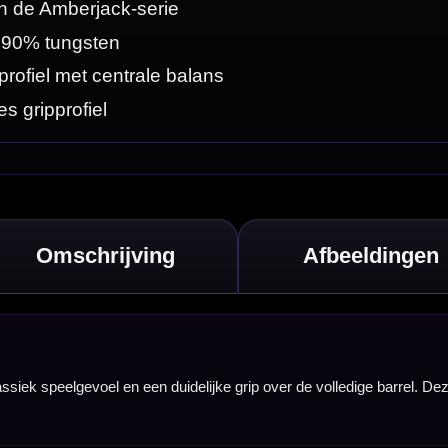
ige barrel. Deze
er achterop
 betrouwbare set
kt is voor veel