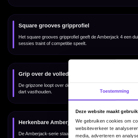
De Red Dragon Amberjack 4 90% dartpijlen zijn verkrijgbaar in 23 gram. Dit maakt de se
allround gevoel.
Compleet geleverd met shafts en flights
De Red Dragon Amberjack 4 90% dartpijlen worden geleverd als complete set van drie da
direct spelen met een complete Amberjack 4 setup.
Kenmerken van de Red Dragon Amberjack 4 90% Dartpijlen
✓
Steeltip darts van Red Dragon
✓
Onderdeel van de Amberjack-serie
✓
Gemaakt van 90% tungsten
Toestemming
✓
Parallel barrelprofiel met centrale balans
✓
Square grooves gripprofiel
✓
Gripzone over de volledige barrel
✓
Gripniveau 2 van 5
✓
Herkenbare zwarte en oranje Amberjack-afwerking
Deze website maakt gebruik
✓
Verkrijgbaar in 23 gram
✓
Geleverd als complete set van 3 dartpijlen
We gebruiken cookies om cont
websiteverkeer te analyseren
media, adverteren en analys