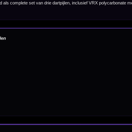
Tel: 085-8769938
Klantenservice@mcdartshop.nl
Mcdartshop.nl Graaf Hendrikstraat 5A1, 4651TB Stee
Nederland.
Verwerking & verzending:
Op voorraad: direct verwerkt 
verzonden. Nabestelling: afhankelijk van leverancier.
Wil je Mcdartshop.nl volgen?
Categorieën
Dartpijlen
Dartborden
Soft Tip Darts