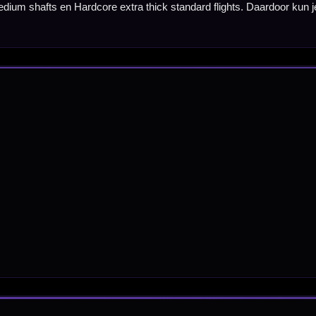
nbergen,
en