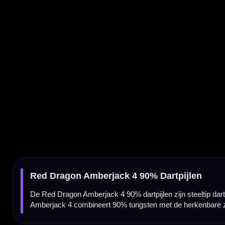
De Red Dragon Amberjack 4 90% dartpijlen zijn steeltip darts voor spelers die een betr
Amberjack 4 combineert 90% tungsten met de herkenbare zwarte en oranje Amberjack-stijl
Amberjack 4 darts van Red Dragon
De Amberjack 4 is gemaakt voor darters die graag spelen met een recht barrelprofiel en v
vasthouden zonder het vertrouwde barrelgevoel te verliezen.
90% tungsten barrel
De barrel is gemaakt van 90% tungsten. Hierdoor voelt de dart degelijk en duurzaam aan
zoeken voor regelmatig gebruik.
Parallel barrelprofiel met centrale balans
De Red Dragon Amberjack 4 heeft een parallel barrelprofiel met een centrale gewichtsver
verschillende werpstijlen.
Square grooves gripprofiel