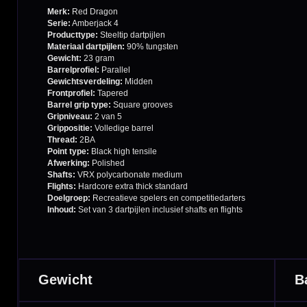
Garantie en Klachten
Betaalmogelijkheden
Order Verwerking
Bedrijfsgegevens
Afstand & Hoogte
Spelregels Darten
Cadeaubonnen
Direct verzonden
Veilig 
20.000+ op voorraad
Betrouw
Deskundig advies
Fysiek
Van echte darters
350m² i