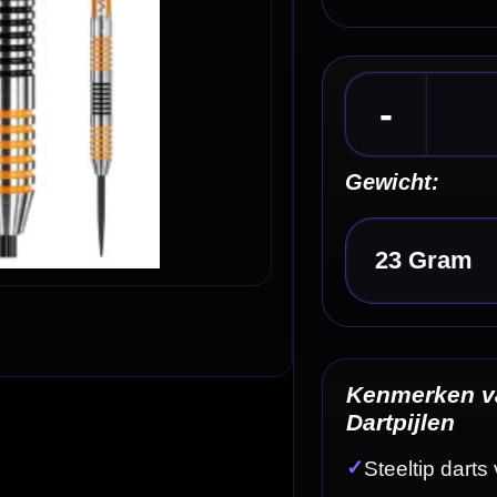
Kies een optie
Kenmerken van de Red Dragon Amberjack 4 90
Dartpijlen
✓
Steeltip darts van Red Dragon
✓
Onderdeel van de Amberjack-serie
✓
Gemaakt van 90% tungsten
✓
Parallel barrelprofiel met centrale balans
✓
Square grooves gripprofiel
Omschrijving
Afbe