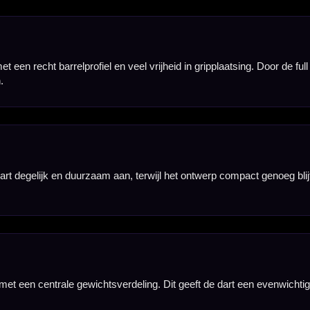
n agressieve grip. Daardoor voelt de dart gecontroleerd aan en blijft de release soepel, ook wann
 die niet vastzitten aan één grippositie en tijdens het gooien graag hetzelfde gevoel houden, onge
Amberjack 4 zorgt deze afwerking voor een klassieke Red Dragon-look, terwijl de barrel gericht b
zoeken voor meerdere situaties. Door de combinatie van tungsten, grip en balans is dit model ge