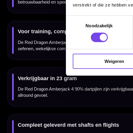
Merk:
Red Dragon
verstrekt of die ze hebben v
Serie:
Amberjack 4
Producttype:
Steeltip dartpijlen
Materiaal dartpijlen:
90% tungsten
Toestemmingsselectie
Gewicht:
23 gram
Barrelprofiel:
Parallel
Noodzakelijk
Gewichtsverdeling:
Midden
Frontprofiel:
Tapered
Barrel grip type:
Square grooves
Gripniveau:
2 van 5
Grippositie:
Volledige barrel
Thread:
2BA
Point type:
Black high tensile
Afwerking:
Polished
Shafts:
VRX polycarbonate medium
Flights:
Hardcore extra thick standard
Weigeren
Doelgroep:
Recreatieve spelers en competitiedarters
Inhoud:
Set van 3 dartpijlen inclusief shafts en flights
Gewicht
Barrel Length
23 gram
50.80 mm