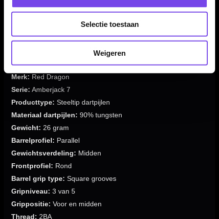
✓
Herkenbare zwarte en oranje Amberjack-afwerking
Selectie toestaan
✓
Verkrijgbaar in 26 gram
✓
Geleverd als complete set van 3 dartpijlen
Weigeren
Merk:
Red Dragon
Serie:
Amberjack 7
Producttype:
Steeltip dartpijlen
Materiaal dartpijlen:
90% tungsten
Gewicht:
26 gram
Barrelprofiel:
Parallel
Gewichtsverdeling:
Midden
Frontprofiel:
Rond
Barrel grip type:
Square grooves
Gripniveau:
3 van 5
Grippositie:
Voor en midden
Thread:
2BA