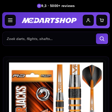
9,3 · 5000+ reviews