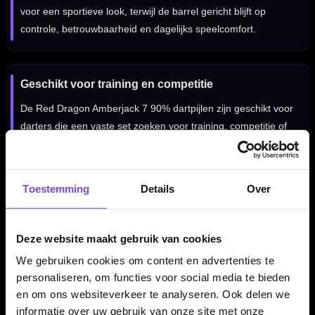
voor een sportieve look, terwijl de barrel gericht blijft op
controle, betrouwbaarheid en dagelijks speelcomfort.
Geschikt voor training en competitie
De Red Dragon Amberjack 7 90% dartpijlen zijn geschikt voor
darters die een vaste set zoeken voor training, competitie of
recreatief gebruik. Door de combinatie van tungsten, grip en
balans is dit een sterke keuze voor spelers die stabiliteit en
controle belangrijk vinden.
Toestemming
Details
Over
Verkrijgbaar in 26 gram
Deze website maakt gebruik van cookies
De Red Dragon Amberjack 7 90% dartpijlen zijn verkrijgbaar in
We gebruiken cookies om content en advertenties te
26 gram. Dit gewicht past goed bij spelers die graag met een
personaliseren, om functies voor social media te bieden
iets zwaardere steeltip dart gooien en een stabiel gevoel in de
en om ons websiteverkeer te analyseren. Ook delen we
informatie over uw gebruik van onze site met onze
hand willen.