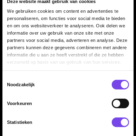
deze set interessant voor recreatieve spelers, fanatieke
Deze website maakt gebruik van cookies
darters en verzamelaars.
We gebruiken cookies om content en advertenties te
personaliseren, om functies voor social media te bieden
en om ons websiteverkeer te analyseren. Ook delen we
Verkrijgbaar in 24 gram
informatie over uw gebruik van onze site met onze
De Red Dragon Chunky Stumpy 3 85% Limited Edition dartpijlen zijn
partners voor social media, adverteren en analyse. Deze
verkrijgbaar in 24 gram. Dit gewicht past goed bij spelers die een
partners kunnen deze gegevens combineren met andere
compacte steeltip dart zoeken met een stevig, solide gevoel in de
informatie die u aan ze heeft verstrekt of die ze hebben
hand.
verzameld op basis van uw gebruik van hun services.
Compleet geleverd met shafts en flights
Toestemmingsselectie
Noodzakelijk
De Red Dragon Chunky Stumpy 3 85% Limited Edition
dartpijlen worden geleverd als complete set van drie dartpijlen,
Voorkeuren
inclusief Red Nitro Tech shafts en 50 Year Hardcore Limited
Edition flights. Daardoor kun je direct spelen met een
complete Chunky Stumpy 3 setup.
Statistieken