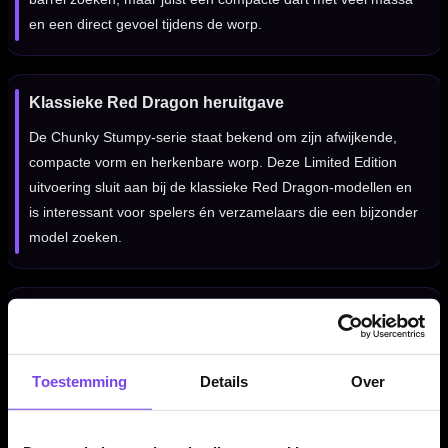
en een direct gevoel tijdens de worp.
Klassieke Red Dragon heruitgave
De Chunky Stumpy-serie staat bekend om zijn afwijkende,
compacte vorm en herkenbare worp. Deze Limited Edition
uitvoering sluit aan bij de klassieke Red Dragon-modellen en
is interessant voor spelers én verzamelaars die een bijzonder
model zoeken.
Voor spelers die een korte barrel zoeken
De Red Dragon Chunky Stumpy 3 85% Limited Edition
dartpijlen zijn geschikt voor darters die houden van een
Toestemming
Details
Over
compacte barrel met veel stabiliteit. De combinatie van
torpedovorm, centrale balans en gecontroleerde grip maakt