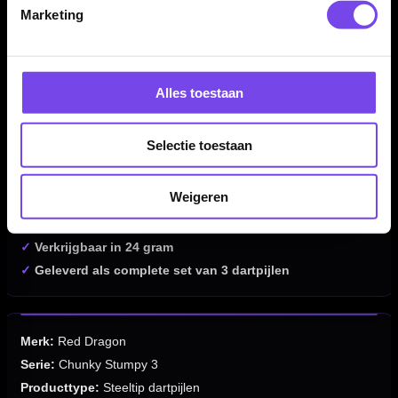
Marketing
Kenmerken van de Red Dragon Chunky Stumpy 3 85%
Limited Edition Dartpijlen
✓
Steeltip darts van Red Dragon
✓
Limited Edition uit de 50 Year Collection
Alles toestaan
✓
Gemaakt van 85% tungsten
✓
Compact torpedo barrelprofiel
Selectie toestaan
✓
Centrale gewichtsverdeling
✓
Round grooves met extra heavy knurl
Weigeren
✓
Gripniveau 2 van 5
✓
Centrale gripzone
✓
Verkrijgbaar in 24 gram
✓
Geleverd als complete set van 3 dartpijlen
Merk:
Red Dragon
Serie:
Chunky Stumpy 3
Producttype:
Steeltip dartpijlen