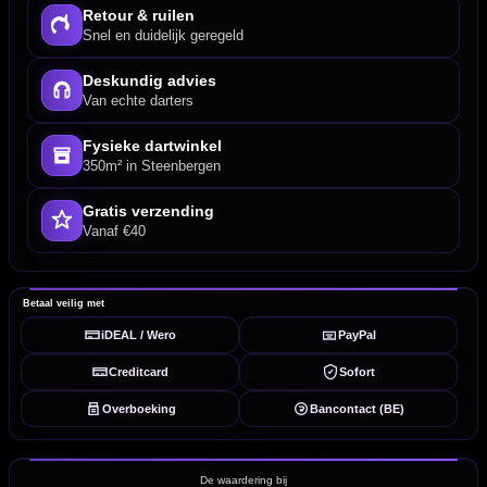
Retour & ruilen
Snel en duidelijk geregeld
Deskundig advies
Van echte darters
Fysieke dartwinkel
350m² in Steenbergen
Gratis verzending
Vanaf €40
Betaal veilig met
iDEAL / Wero
PayPal
Creditcard
Sofort
Overboeking
Bancontact (BE)
De waardering bij