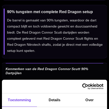
90% tungsten met complete Red Dragon setup
De barrel is gemaakt van 90% tungsten, waardoor de dart
compact blijft en toch voldoende gewicht en duurzaamheid
biedt. De Red Dragon Connor Scutt dartpijlen worden
compleet geleverd met Red Dragon Connor Scutt flights en
Red Dragon Nitrotech shafts, zodat je direct met een volledige
setup kunt spelen.
Kenmerken van de Red Dragon Connor Scutt 90%
Dartpijlen
✓
Red Dragon Connor Scutt steeltip dartpijlen
✓
Gemaakt van 90% tungsten
✓
Zwart/zilveren PVD-afwerking
Toestemming
Details
Over
✓
Signature darts van Connor “The Sniper” Scutt
✓
Crater grip voor gripfeedback en controle