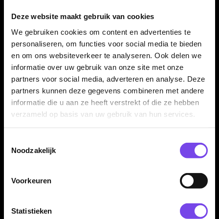
✓
Central scallop voor vaste vingerplaatsing
Deze website maakt gebruik van cookies
✓
Verkrijgbaar in 22 gram
We gebruiken cookies om content en advertenties te
✓
Compleet geleverd met Red Dragon Nitrotech shafts en
personaliseren, om functies voor social media te bieden
Connor Scutt flights
en om ons websiteverkeer te analyseren. Ook delen we
informatie over uw gebruik van onze site met onze
partners voor social media, adverteren en analyse. Deze
Dartpijl Materiaal:
90% Tungsten
partners kunnen deze gegevens combineren met andere
Dartpijl Gewicht:
22 Gram
informatie die u aan ze heeft verstrekt of die ze hebben
Dartpijl Kleur:
Zwart / Zilver
verzameld op basis van uw gebruik van hun services.
Barrel profiel:
Specialist barrel met central scallop
Grip type:
Crater grip / milled grip / scallop grip
Toestemmingsselectie
Dart Merk:
Red Dragon Darts
Noodzakelijk
Dartspeler:
Connor Scutt
Bijnaam:
The Sniper
Voorkeuren
Dartserie:
Connor Scutt 90%
Inhoud:
Set van 3 dartpijlen inclusief Red Dragon Nitrotech
Statistieken
shafts en Red Dragon Connor Scutt flights