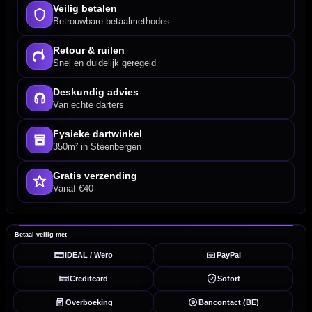
Veilig betalen
Betrouwbare betaalmethodes
Retour & ruilen
Snel en duidelijk geregeld
Deskundig advies
Van echte darters
Fysieke dartwinkel
350m² in Steenbergen
Gratis verzending
Vanaf €40
Betaal veilig met
iDEAL / Wero
PayPal
Creditcard
Sofort
Overboeking
Bancontact (BE)