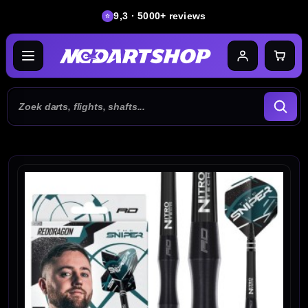
9,3 · 5000+ reviews