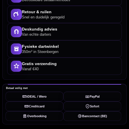
Retour & ruilen
Snel en duidelijk geregeld
Deskundig advies
Van echte darters
Fysieke dartwinkel
350m² in Steenbergen
Gratis verzending
Vanaf €40
Betaal veilig met
iDEAL / Wero
PayPal
Creditcard
Sofort
Overboeking
Bancontact (BE)