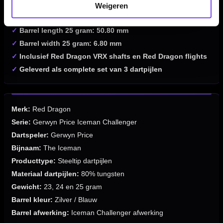
✓
Barrel length 24 gram: 50.80 mm
Weigeren
✓
Barrel width 24 gram: 6.60 mm
✓
Barrel length 25 gram: 50.80 mm
✓
Barrel width 25 gram: 6.80 mm
✓
Inclusief Red Dragon VRX shafts en Red Dragon flights
✓
Geleverd als complete set van 3 dartpijlen
Merk:
Red Dragon
Serie:
Gerwyn Price Iceman Challenger
Dartspeler:
Gerwyn Price
Bijnaam:
The Iceman
Producttype:
Steeltip dartpijlen
Materiaal dartpijlen:
80% tungsten
Gewicht:
23, 24 en 25 gram
Barrel kleur:
Zilver / Blauw
Barrel afwerking:
Iceman Challenger afwerking