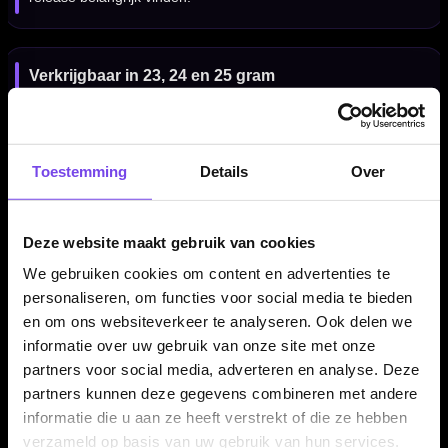
Verkrijgbaar in 23, 24 en 25 gram
De Red Dragon Gerwyn Price Iceman Challenger 80%
dartpijlen zijn verkrijgbaar in 23, 24 en 25 gram. De 23 gram
variant heeft een barrel lengte van 48.30 mm en een barrel
Toestemming
Details
Over
width van 6.50 mm. De 24 gram variant heeft een barrel
lengte van 50.80 mm en een barrel width van 6.60 mm. De 25
gram variant heeft een barrel lengte van 50.80 mm en een
Deze website maakt gebruik van cookies
barrel width van 6.80 mm.
We gebruiken cookies om content en advertenties te
personaliseren, om functies voor social media te bieden
en om ons websiteverkeer te analyseren. Ook delen we
Compleet geleverd met VRX shafts en Red Dragon
informatie over uw gebruik van onze site met onze
flights
partners voor social media, adverteren en analyse. Deze
partners kunnen deze gegevens combineren met andere
De Red Dragon Gerwyn Price Iceman Challenger 80%
informatie die u aan ze heeft verstrekt of die ze hebben
dartpijlen worden geleverd als complete set van drie dartpijlen,
verzameld op basis van uw gebruik van hun services.
inclusief Red Dragon VRX shafts en Red Dragon flights.