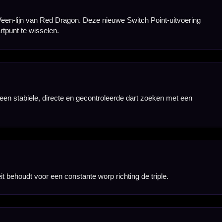
elease.
type dartbord
er het midden