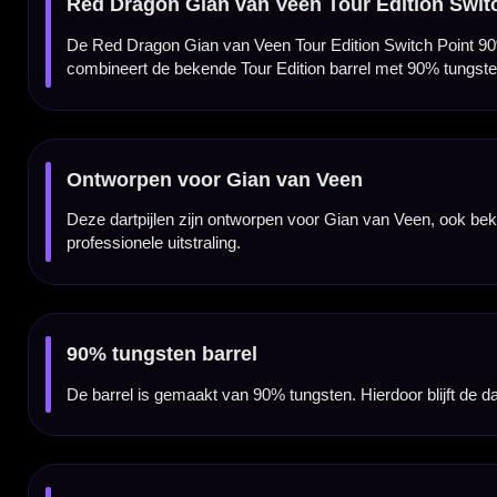
Diamond en ringed gripzones
De barrel is voorzien van een combinatie van diamond grip en ringed gripzones. Dit geef
Switch Point technologie
Deze uitvoering is voorzien van Winmau Switch Point technologie. Daarmee kun je de dar
waarop je speelt.
Tapered nose voor nette aansluiting
De voorzijde van de barrel loopt subtiel taps toe richting de punt. Dit zorgt voor een net
Centre weighted balans
De dart heeft een centrale gewichtsverdeling. Hierdoor voelt de barrel stabiel en gecont
gooien.