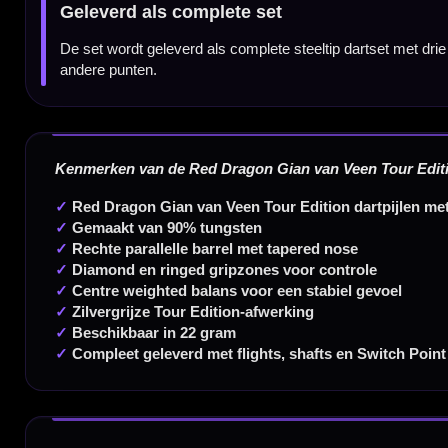
Dartspecialist sinds 2016
20.000+ artikelen op voorraad
350m² fysieke dartwinkel
Deskundig advies van echte darters
Gratis verzending vanaf €40
Handige links
Contact
Verzendingen
Retouren en Ruilen