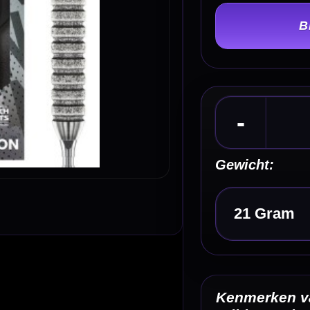
Gewicht:
Kies een optie
Kenmerken van de Red Dragon Gian van Veen T
Edition Switch Point 90% Dartpijlen
✓
Red Dragon Gian van Veen Tour Edition dartpijlen met 
Point technologie
✓
Gemaakt van 90% tungsten
✓
Rechte parallelle barrel met tapered nose
✓
Diamond en ringed gripzones voor controle
✓
Centre weighted balans voor een stabiel gevoel
Omschrijving
Afbe