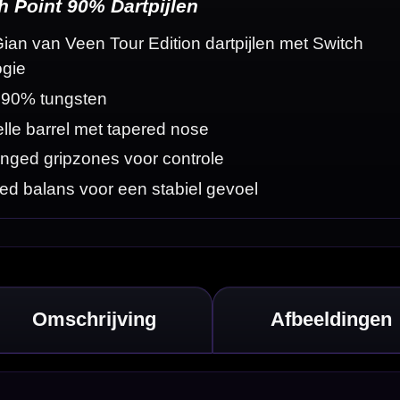
tvoering
t een
de grippositie