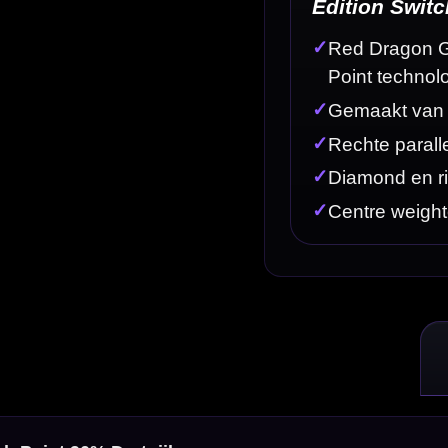
en
 steeltip darts uit de officiële Gian van Veen-lijn van Red Dragon. Deze nieuwe Switch Point-ui
pbouw en de mogelijkheid om snel van dartpunt te wisselen.
dition-serie is gemaakt voor spelers die een stabiele, directe en gecontroleerde dart zoeken me
, terwijl je voldoende gewicht en stabiliteit behoudt voor een constante worp richting de triple.
en herkenbaar en constant gevoel in de hand, vooral voor darters die hun vingers steeds op dezelf