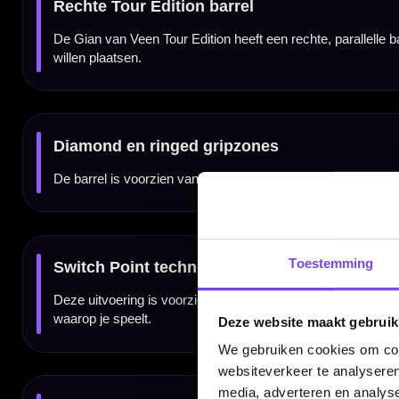
Zilveren Tour Edition-afwerking
De strakke zilvergrijze afwerking geeft deze Gian van Veen dartpijlen een professionele u
design.
Geleverd als complete set
De set wordt geleverd als complete steeltip dartset met drie barrels, bijpassende setu
andere punten.
Kenmerken van de Red Dragon Gian van Veen Tour Edition Switch Point 90% Dart
✓
Red Dragon Gian van Veen Tour Edition dartpijlen met Switch Point technologi
✓
Gemaakt van 90% tungsten
Toestemming
✓
Rechte parallelle barrel met tapered nose
✓
Diamond en ringed gripzones voor controle
✓
Centre weighted balans voor een stabiel gevoel
✓
Zilvergrijze Tour Edition-afwerking
Deze website maakt gebruik
✓
Beschikbaar in 22 gram
✓
Compleet geleverd met flights, shafts en Switch Point onderdelen
We gebruiken cookies om cont
websiteverkeer te analyseren
media, adverteren en analys