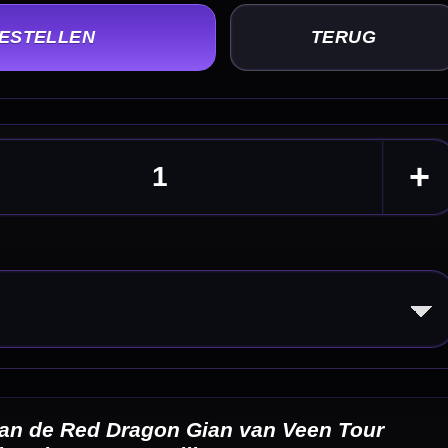
our
Switch
eldingen