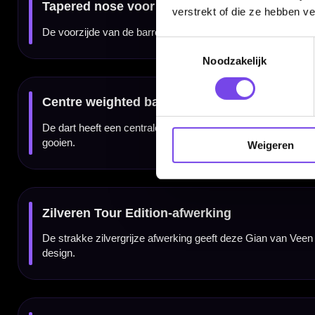
Merk:
Red Dragon
verstrekt of die ze hebben v
Serie:
Gian van Veen Tour Edition Switch Point
Producttype:
Steel tip dartpijlen
Categorie:
Dartpijlen
Speler:
Gian van Veen
Toestemmingsselectie
Bijnaam speler:
The Giant
Noodzakelijk
Materiaal:
90% tungsten
Barrel vorm:
Recht / parallel
Neus:
Tapered nose
Balans:
Centre weighted
Grip:
Diamond grip / ringed grip
Gripniveau:
3/5
Gripzone:
Over de barrel
Kleur:
Zilver / grijs
Technologie:
Winmau Switch Point
Beschikbare gewichten:
22 gram
Weigeren
Inhoud:
3 darts, flights, shafts en Switch Point onderdelen
Gebruik:
Training, competitie, toernooi en recreatief darten
Gewicht
Barrel Length
22 gram
48,30 mm