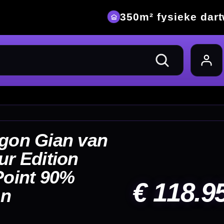
eke dartwinkel
18.95
UG
+