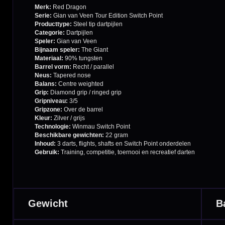
Garantie en Klachten
Betaalmogelijkheden
Order Verwerking
Bedrijfsgegevens
Afstand & Hoogte
Spelregels Darten
Cadeaubonnen
Direct verzonden
Veilig 
20.000+ op voorraad
Betrouw
Deskundig advies
Fysiek
Van echte darters
350m² i