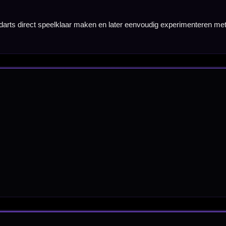
nbergen,
en