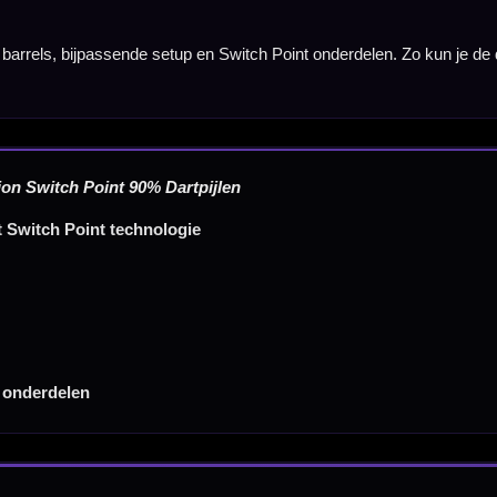
Tel: 085-8769938
Klantenservice@mcdartshop.nl
Mcdartshop.nl Graaf Hendrikstraat 5A1, 4651TB Stee
Nederland.
Verwerking & verzending:
Op voorraad: direct verwerkt 
verzonden. Nabestelling: afhankelijk van leverancier.
Wil je Mcdartshop.nl volgen?
Categorieën
Dartpijlen
Dartborden
Soft Tip Darts