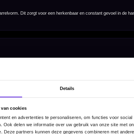
itstraling. De subtiele kleurstelling laat de gripstructuur goed naar voren komen en past bij het c
p en Switch Point onderdelen. Zo kun je de darts direct speelklaar maken en later eenvoudig expe
pijlen
e
Details
 van cookies
ent en advertenties te personaliseren, om functies voor social
. Ook delen we informatie over uw gebruik van onze site met on
e. Deze partners kunnen deze gegevens combineren met andere i