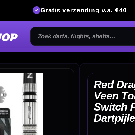
is verzending v.a. €40
350m² fysi
Red Dragon Gian van
Veen Tour Edition
Switch Point 90%
€ 1
Dartpijlen
TER
-