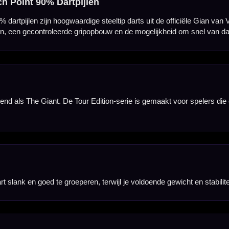
t voldoende houvast en controle, zonder dat de dart te agressief uit de vingers komt tijdens de r
tpunten snel vervangen en je dartset aanpassen aan je persoonlijke voorkeur, speelstijl of het 
te overgang naar de Switch Point en helpt bij een strakke plaatsing van de darts in het bord.
roleerd aan in de hand, met een vlucht die goed past bij spelers die vanuit het midden of net acht