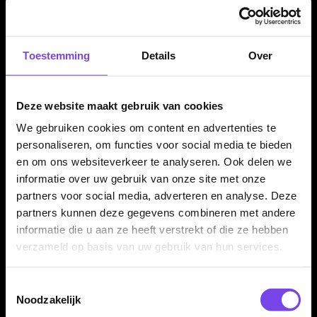
✓
Luxe goudkleurige afwerking
✓
Teardrop barrel met compacte ligging in de hand
✓
Front loaded balans voor een directe worp
Toestemming
Details
Over
✓
Razor en ringed grip voor controle zonder agressieve
release
Deze website maakt gebruik van cookies
✓
Ronde gladde neus voor een soepele afgifte
✓
Verkrijgbaar in 24 en 26 gram
We gebruiken cookies om content en advertenties te
✓
Compleet geleverd met Red Dragon shafts en Red
personaliseren, om functies voor social media te bieden
en om ons websiteverkeer te analyseren. Ook delen we
Dragon flights
informatie over uw gebruik van onze site met onze
partners voor social media, adverteren en analyse. Deze
partners kunnen deze gegevens combineren met andere
Dartpijl Materiaal:
90% Tungsten
informatie die u aan ze heeft verstrekt of die ze hebben
Dartpijl Gewicht:
24-26 Gram
verzameld op basis van uw gebruik van hun services.
Dartpijl Kleur:
Goud
Barrel profiel:
Teardrop / torpedo barrel
Toestemmingsselectie
Neus:
Ronde gladde neus
Noodzakelijk
Gewichtsverdeling:
Front loaded