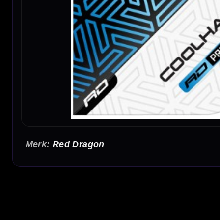
Red Dragon
Red Dragon Hardcore Premium Luke Humphries Blue & White Flig
De Red Dragon Hardcore Premium Luke Humphries Blue & White Flights zijn stevige 10
flights combineren de herkenbare Hardcore Premium kwaliteit met de iconische Cool Hand
van de dart.