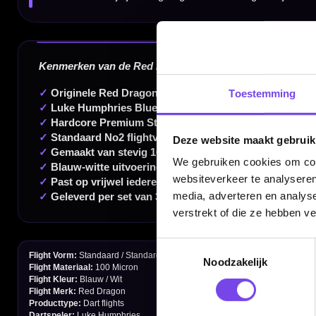
Dartspecialist sinds 2016
20.000+ artikelen op voorraad
350m² fysieke dartwinkel
Deskundig advies van echte darters
Toestemming
Gratis verzending vanaf €40
Deze website maakt gebruik
We gebruiken cookies om cont
websiteverkeer te analyseren
Handige links
media, adverteren en analys
Contact
verstrekt of die ze hebben v
Verzendingen
Toestemmingsselectie
Noodzakelijk
Retouren en Ruilen
Garantie en Klachten
Betaalmogelijkheden