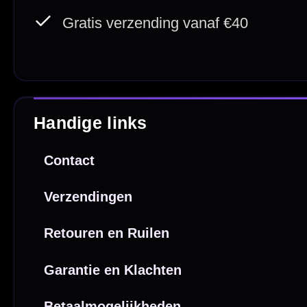
iDEAL / Wero
Sofort
Webwink
is
9.3/10
Copyright © 2016-2026 Mcdartshop.n