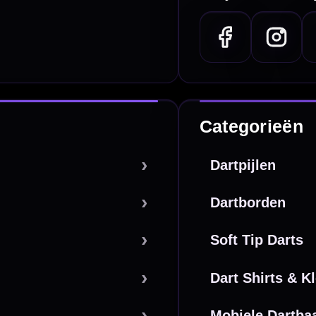
PayPal
Creditcard
Overboeking
Bancontact (BE)
De waardering bij
el Keurmerk Klantbeoordelingen
⭐⭐⭐⭐⭐
gebaseerd op
5641 reviews
.
l | KvK 66339332 |
Algemene voorwaarden
|
Privacy
|
Cookies
powered