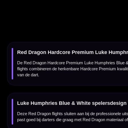
Luke Humphries Blue & White spelersdesign
Deze Red Dragon flights sluiten aan bij de professionele uitstraling van Luke Humphrie
past goed bij darters die graag met Red Dragon materiaal of Luke Humphries accessoi
Standaard No2 vorm voor stabiele controle
De Red Dragon Hardcore Premium Luke Humphries Blue & White Flights hebben een stan
stabiele en gecontroleerde vlucht. Daardoor zijn deze flights geschikt voor spelers die hu
100 micron Hardcore Premium materiaal
Deze Red Dragon flights zijn gemaakt van stevig 100 micron materiaal. Daardoor blijve
Hardcore Premium uitvoering is bedoeld voor darters die een betrouwbare flight zoeken m
Red Dragon Hardcore Premium Luke Humphries Blue & White Fligh
De Red Dragon Hardcore Premium Luke Humphries Blue & White Flights worden geleverd 
keuze wanneer je je huidige flights wilt vervangen of je dartsetup wilt voorzien van st