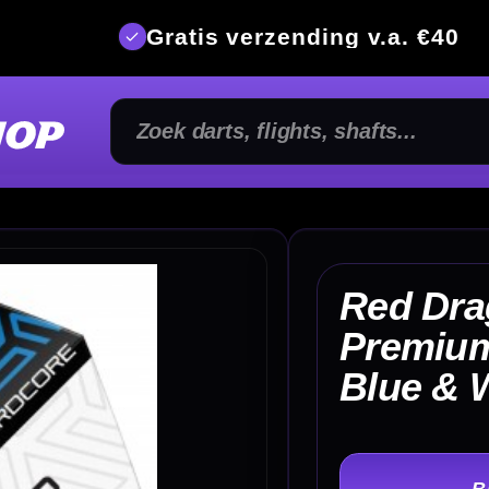
is verzending v.a. €40
350m² fysi
Red Dragon Hardcore
Premium Luke Humphries
€
Blue & White Flights
TER
-