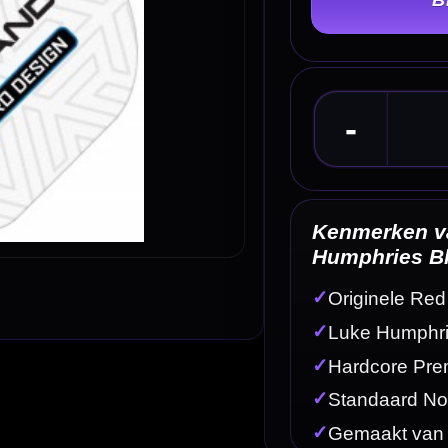
Kenmerken van de Red Dragon Hardcore Premi
Humphries Blue & White Flights
✓
Originele Red Dragon dart flights
✓
Luke Humphries Blue & White spelersdesign
✓
Hardcore Premium Standard uitvoering
✓
Standaard No2 flightvorm
✓
Gemaakt van stevig 100 micron materiaal
Omschrijving
Afbe
hts
0 micron dart flights met een professioneel spelersdesign van Luke Humphries. Deze blauw-wi
 Luke kleurstelling. Door de standaard No2 vorm bieden deze flights veel stabiliteit en controle