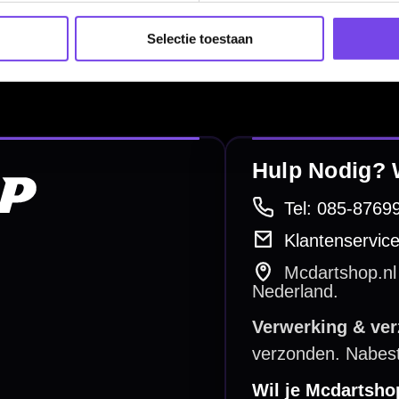
Complete Sets
Selectie toestaan
Scoreborden
Personaliseren
Dart Accessoires
Surrounds
betalen
Retour & ruilen
bare betaalmethodes
Snel en duidelijk geregeld
e dartwinkel
Gratis verzending
n Steenbergen
Vanaf €40