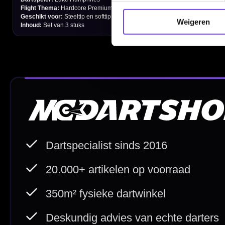
Order Verwerking
Weigeren
Bedrijfsgegevens
Afstand & Hoogte
Spelregels Darten
Cadeaubonnen
Direct verzonden
Veilig 
20.000+ op voorraad
Betrouw
Deskundig advies
Fysiek
Van echte darters
350m² i
Betaal veilig met