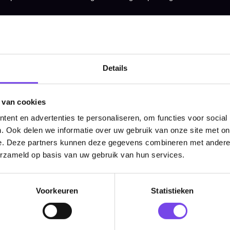
Klantenservice@mcdartshop.nl
Mcdartshop.nl Graaf Hendrikstraat 5A1, 4651TB Stee
Nederland.
Verwerking & verzending:
Op voorraad: direct verwerkt 
verzonden. Nabestelling: afhankelijk van leverancier.
Wil je Mcdartshop.nl volgen?
Details
 van cookies
ent en advertenties te personaliseren, om functies voor social
. Ook delen we informatie over uw gebruik van onze site met on
Categorieën
e. Deze partners kunnen deze gegevens combineren met andere i
Dartpijlen
erzameld op basis van uw gebruik van hun services.
Dartborden
Voorkeuren
Statistieken
Soft Tip Darts
Dart Shirts & Kleding
Mobiele Dartbaan