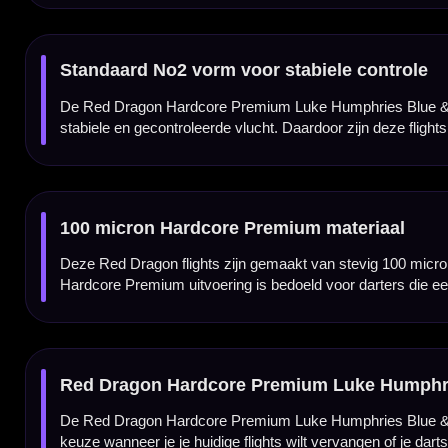
Kenmerken van de Red Dragon Hardcore Premium Luke Humphries Blue & White 
✓
Originele Red Dragon dart flights
✓
Luke Humphries Blue & White spelersdesign
✓
Hardcore Premium Standard uitvoering
✓
Standaard No2 flightvorm
✓
Gemaakt van stevig 100 micron materiaal
✓
Blauw-witte uitvoering
✓
Past op vrijwel iedere normale dartshaft
✓
Geleverd per set van 3 flights
Flight Vorm:
Standaard / Standard No2
Flight Materiaal:
100 Micron
Flight Kleur:
Blauw / Wit
Flight Merk:
Red Dragon
Producttype:
Dart flights
Dartspeler:
Luke Humphries
Flight Thema:
Hardcore Premium Blue & White
Geschikt voor:
Steeltip en softtip dartpijlen met normale shafts
Inhoud:
Set van 3 stuks