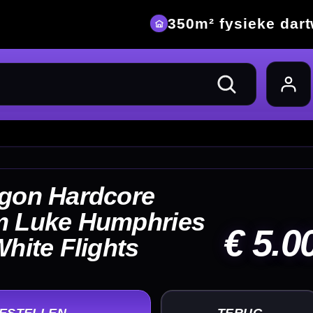
eke dartwinkel
 5.00
UG
+