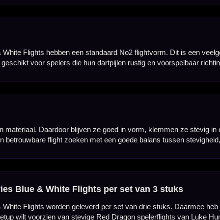
Flights
Hulp Nodig? Wij helpen graag!
Tel: 085-8769938