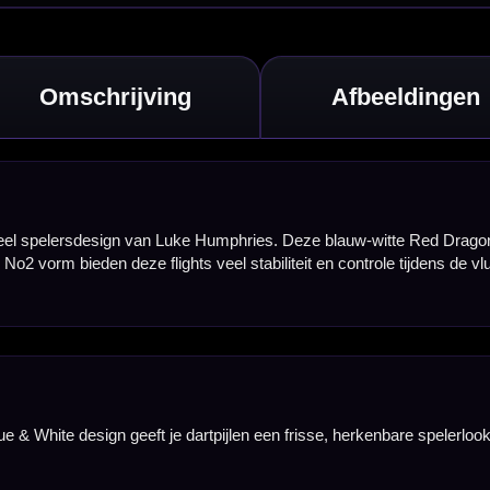
are spelerlook en
kte zorgt voor een
atig gebruik. De
n. Een goede