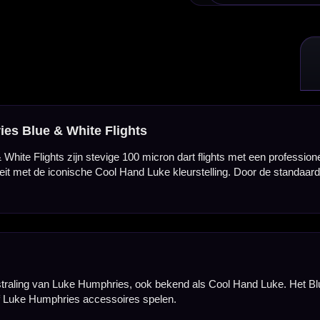
s, ook bekend als Cool Hand Luke. Het Blue & White design geeft je dartpijlen een frisse, herkenb
res spelen.
daard No2 flightvorm. Dit is een veelgebruikte vorm onder darters, omdat de grotere oppervla
n dartpijlen rustig en voorspelbaar richting het dartbord willen laten vliegen.
n ze goed in vorm, klemmen ze stevig in een standaard dartshaft en zijn ze geschikt voor regelm
et een goede balans tussen stevigheid, grip in de shaft en vluchtstabiliteit.
ts per set van 3 stuks
per set van drie stuks. Daarmee heb je direct genoeg flights voor één complete set dartpijle
evige Red Dragon spelerflights van Luke Humphries.