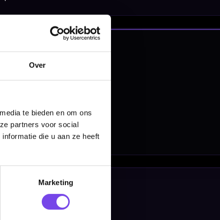
nbergen,
en
Over
 media te bieden en om ons
ze partners voor social
nformatie die u aan ze heeft
Marketing