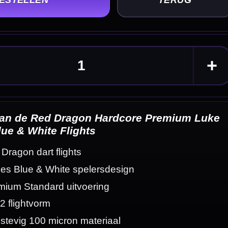
um Luke
eldingen
tte Red Dragon
 tijdens de vlucht