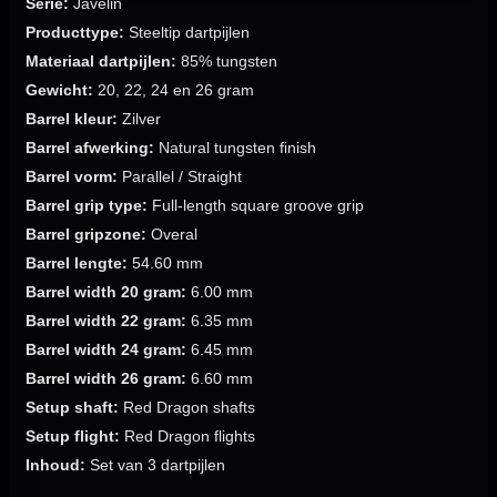
Serie:
Javelin
Producttype:
Steeltip dartpijlen
Materiaal dartpijlen:
85% tungsten
Gewicht:
20, 22, 24 en 26 gram
Barrel kleur:
Zilver
Barrel afwerking:
Natural tungsten finish
Barrel vorm:
Parallel / Straight
Barrel grip type:
Full-length square groove grip
Barrel gripzone:
Overal
Barrel lengte:
54.60 mm
Barrel width 20 gram:
6.00 mm
Barrel width 22 gram:
6.35 mm
Barrel width 24 gram:
6.45 mm
Barrel width 26 gram:
6.60 mm
Setup shaft:
Red Dragon shafts
Setup flight:
Red Dragon flights
Inhoud:
Set van 3 dartpijlen