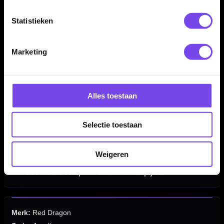
✓
Gemaakt van 85% tungsten
✓
Lange parallel barrel van 54.60 mm
Statistieken
✓
Full-length square groove grip
✓
Grip over de volledige barrel
Marketing
✓
Zilveren natural tungsten afwerking
✓
Geschikt voor training en wedstrijdgebruik
✓
Verkrijgbaar in 20, 22, 24 en 26 gram
✓
Barrel lengte: 54.60 mm
Alles toestaan
✓
Barrel width 20 gram: 6.00 mm
✓
Barrel width 22 gram: 6.35 mm
Selectie toestaan
✓
Barrel width 24 gram: 6.45 mm
✓
Barrel width 26 gram: 6.60 mm
Weigeren
✓
Inclusief Red Dragon shafts en Red Dragon flights
✓
Geleverd als complete set van 3 dartpijlen
Merk:
Red Dragon