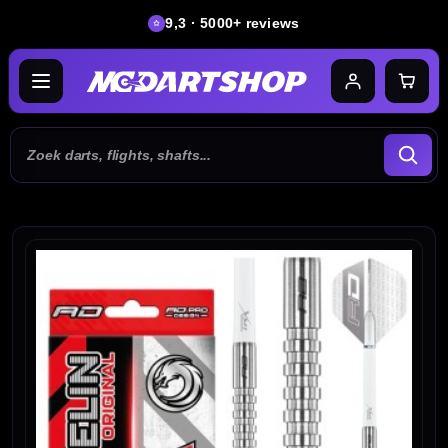
9,3 · 5000+ reviews