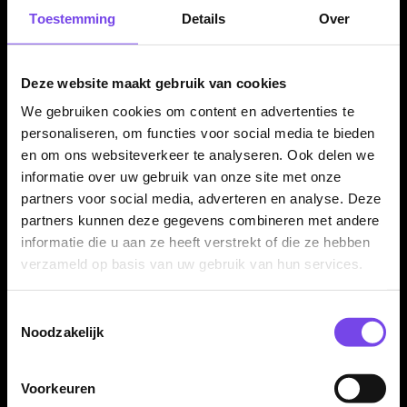
Toestemming
Details
Over
Verkrijgbaar in 20, 22, 24 en 26 gram
De Red Dragon Javelin 85% dartpijlen zijn verkrijgbaar in 20,
22, 24 en 26 gram. Alle varianten hebben een barrel lengte
Deze website maakt gebruik van cookies
van 54.60 mm. De barrel width loopt per gewicht op van 6.00
We gebruiken cookies om content en advertenties te
mm tot 6.60 mm.
personaliseren, om functies voor social media te bieden
en om ons websiteverkeer te analyseren. Ook delen we
informatie over uw gebruik van onze site met onze
Compleet geleverd met Red Dragon shafts en flights
partners voor social media, adverteren en analyse. Deze
partners kunnen deze gegevens combineren met andere
De Red Dragon Javelin 85% dartpijlen worden geleverd als
informatie die u aan ze heeft verstrekt of die ze hebben
complete set van drie dartpijlen, inclusief Red Dragon shafts
verzameld op basis van uw gebruik van hun services.
en Red Dragon flights. Daardoor kun je direct spelen met een
complete Red Dragon Javelin setup.
Toestemmingsselectie
Noodzakelijk
Kenmerken van de Red Dragon Javelin 85% Dartpijlen
Voorkeuren
✓
Steeltip darts van Red Dragon