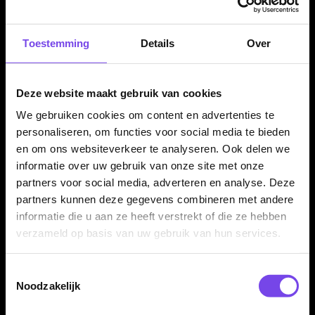
willen.
Toestemming
Details
Over
Verkrijgbaar in 20, 22, 24 en 26 gram
De Red Dragon Javelin Spectron 85% dartpijlen zijn
Deze website maakt gebruik van cookies
verkrijgbaar in 20, 22, 24 en 26 gram. Alle varianten hebben
We gebruiken cookies om content en advertenties te
een barrel lengte van 54.60 mm. De barrel width loopt per
personaliseren, om functies voor social media te bieden
gewicht op van 6.10 mm tot 6.60 mm.
en om ons websiteverkeer te analyseren. Ook delen we
informatie over uw gebruik van onze site met onze
partners voor social media, adverteren en analyse. Deze
Compleet geleverd met Red Dragon shafts en flights
partners kunnen deze gegevens combineren met andere
informatie die u aan ze heeft verstrekt of die ze hebben
De Red Dragon Javelin Spectron 85% dartpijlen worden
verzameld op basis van uw gebruik van hun services.
geleverd als complete set van drie dartpijlen, inclusief Red
Dragon shafts en Red Dragon flights. Daardoor kun je direct
spelen met een complete Red Dragon Javelin Spectron setup.
Toestemmingsselectie
Noodzakelijk