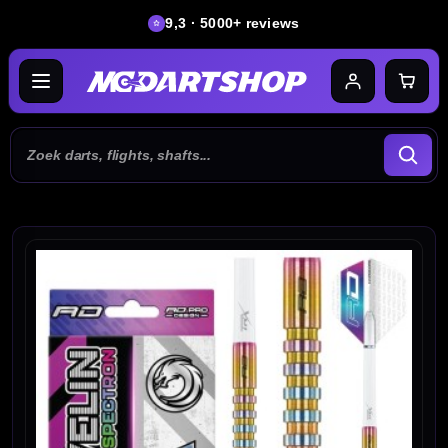
9,3 · 5000+ reviews