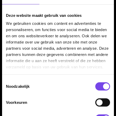
Luke Humphries jubileumuitgave.
Deze website maakt gebruik van cookies
We gebruiken cookies om content en advertenties te
Compleet met 50-Year setup en extra onderdelen
personaliseren, om functies voor social media te bieden
De Red Dragon Luke Humphries 50 Year Limited Edition wordt
en om ons websiteverkeer te analyseren. Ook delen we
geleverd met bespoke 50-Year stems en flights, Nitrotech
informatie over uw gebruik van onze site met onze
backups en exclusive player flights. Daardoor ontvang je een
partners voor social media, adverteren en analyse. Deze
complete jubileumset met meerdere setup-onderdelen.
partners kunnen deze gegevens combineren met andere
informatie die u aan ze heeft verstrekt of die ze hebben
verzameld op basis van uw gebruik van hun services.
Verkrijgbaar in 22 gram
Toestemmingsselectie
De Red Dragon Luke Humphries 50 Year Limited Edition 90%
Noodzakelijk
dartpijlen zijn verkrijgbaar in 22 gram. De barrel heeft een
lengte van 43.20 mm en een barrel width van 7.05 mm.
Voorkeuren
Kenmerken van de Red Dragon Luke Humphries 50 Year