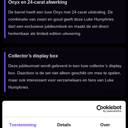
Onyx en 24-carat afwerking
De barrel heeft een luxe Onyx met 24-carat uitstraling. De
combinatie van zwart en goud geeft deze Luke Humphries
dart een exclusieve jubileumlook en maakt de set direct
herkenbaar als limited edition uitvoering.
Collector’s display box
Deze jubileumset wordt geleverd in een luxe collector’s display
box. Daardoor is de set niet alleen geschikt om mee te spelen,
maar ook interessant voor verzamelaars en fans van Luke
Humphries.
Inclusief signature plaque
In de set zit een signature plaque die de limited edition
Toestemming
Details
Over
uitstraling versterkt. Dit maakt de box compleet als speciale