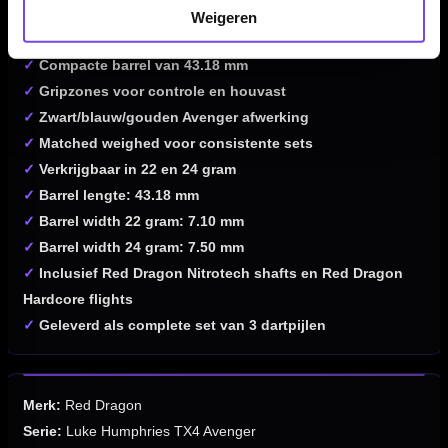
✓
World Championship special edition TX4 Avenger
Weigeren
✓
Gemaakt van 90% tungsten
✓
Compacte barrel van 43.18 mm
✓
Gripzones voor controle en houvast
✓
Zwart/blauw/gouden Avenger afwerking
✓
Matched weighed voor consistente sets
✓
Verkrijgbaar in 22 en 24 gram
✓
Barrel lengte: 43.18 mm
✓
Barrel width 22 gram: 7.10 mm
✓
Barrel width 24 gram: 7.50 mm
✓
Inclusief Red Dragon Nitrotech shafts en Red Dragon
Hardcore flights
✓
Geleverd als complete set van 3 dartpijlen
Merk:
Red Dragon
Serie:
Luke Humphries TX4 Avenger