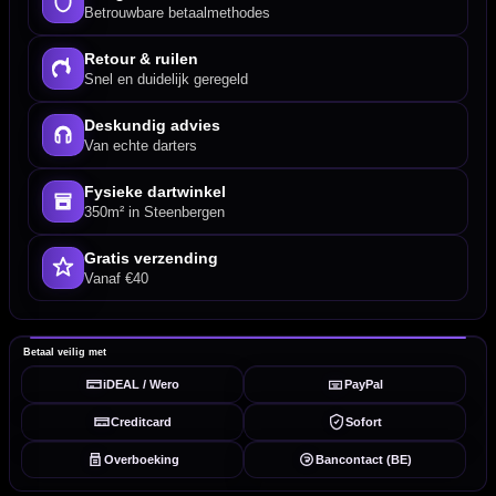
Betrouwbare betaalmethodes
Retour & ruilen
Snel en duidelijk geregeld
Deskundig advies
Van echte darters
Fysieke dartwinkel
350m² in Steenbergen
Gratis verzending
Vanaf €40
Betaal veilig met
iDEAL / Wero
PayPal
Creditcard
Sofort
Overboeking
Bancontact (BE)