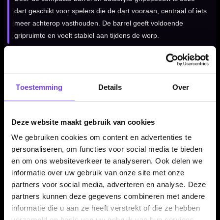
dart geschikt voor spelers die de dart vooraan, centraal of iets
meer achterop vasthouden. De barrel geeft voldoende
gripruimte en voelt stabiel aan tijdens de worp.
Ontworpen voor precisie en speelbaarheid
Toestemming
Details
Over
Door de combinatie van 90% tungsten, een compacte barrel
en controleerbare gripzones voelt deze dart direct en
betrouwbaar aan. Dat maakt de set geschikt voor spelers die
Deze website maakt gebruik van cookies
een stabiele spelerpijl zoeken met een professionele
We gebruiken cookies om content en advertenties te
uitstraling.
personaliseren, om functies voor social media te bieden
en om ons websiteverkeer te analyseren. Ook delen we
informatie over uw gebruik van onze site met onze
Verkrijgbaar in 22 en 24 gram
partners voor social media, adverteren en analyse. Deze
De Red Dragon Luke Humphries TX4 Avenger 90% dartpijlen
partners kunnen deze gegevens combineren met andere
informatie die u aan ze heeft verstrekt of die ze hebben
zijn verkrijgbaar in 22 en 24 gram. Beide varianten hebben
verzameld op basis van uw gebruik van hun services.